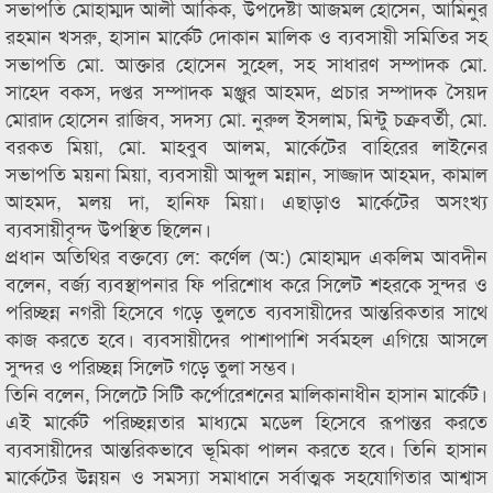
সভাপতি মোহাম্মদ আলী আকিক, উপদেষ্টা আজমল হোসেন, আমিনুর
রহমান খসরু, হাসান মার্কেট দোকান মালিক ও ব্যবসায়ী সমিতির সহ
সভাপতি মো. আক্তার হোসেন সুহেল, সহ সাধারণ সম্পাদক মো.
সাহেদ বকস, দপ্তর সম্পাদক মঞ্জুর আহমদ, প্রচার সম্পাদক সৈয়দ
মোরাদ হোসেন রাজিব, সদস্য মো. নুরুল ইসলাম, মিন্টু চক্রবর্তী, মো.
বরকত মিয়া, মো. মাহবুব আলম, মার্কেটের বাহিরের লাইনের
সভাপতি ময়না মিয়া, ব্যবসায়ী আব্দুল মন্নান, সাজ্জাদ আহমদ, কামাল
আহমদ, মলয় দা, হানিফ মিয়া। এছাড়াও মার্কেটের অসংখ্য
ব্যবসায়ীবৃন্দ উপস্থিত ছিলেন।
প্রধান অতিথির বক্তব্যে লে: কর্ণেল (অ:) মোহাম্মদ একলিম আবদীন
বলেন, বর্জ্য ব্যবস্থাপনার ফি পরিশোধ করে সিলেট শহরকে সুন্দর ও
পরিচ্ছন্ন নগরী হিসেবে গড়ে তুলতে ব্যবসায়ীদের আন্তরিকতার সাথে
কাজ করতে হবে। ব্যবসায়ীদের পাশাপাশি সর্বমহল এগিয়ে আসলে
সুন্দর ও পরিচ্ছন্ন সিলেট গড়ে তুলা সম্ভব।
তিনি বলেন, সিলেটে সিটি কর্পোরেশনের মালিকানাধীন হাসান মার্কেট।
এই মার্কেট পরিচ্ছন্নতার মাধ্যমে মডেল হিসেবে রূপান্তর করতে
ব্যবসায়ীদের আন্তরিকভাবে ভূমিকা পালন করতে হবে। তিনি হাসান
মার্কেটের উন্নয়ন ও সমস্যা সমাধানে সর্বাত্মক সহযোগিতার আশ্বাস