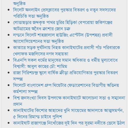
অনুষ্ঠিত
সিলেট অনলাইন প্রেসক্লাবের পুরস্কার বিতরণ ও নতুন সদস্যদের
পরিচিতি সভা অনুষ্ঠিত
লোভাছড়ার জব্দকৃত পাথর চুরির হিড়িক! বেপরোয়া জকিগঞ্জের
আটগ্রামের অবৈধ ক্রাশার জোন চক্র
লন্ডনে সিলেট শাহজালাল হাউজিং এস্টেটস (উপশহর) প্রবাসী
অ্যাসোসিয়েশনের সভা অনুষ্ঠিত
কাতারে সড়ক দুর্ঘটনায় নিহত কানাইঘাটের প্রবাসী পাঁচ পরিবারকে
খেলাফত মজলিসের নগদ সহায়তা
বিএনপি সকল ধর্মের মানুষের সমান অধিকার ও ধর্মীয় মুল্যবোধে
বিশ্বাসী: আবুল কাহের চৌ: শামিম
রাজা গিরিশচন্দ্র স্কুলে বার্ষিক ক্রীড়া প্রতিযোগিতার পুরস্কার বিতরণ
সম্পন্ন
সিলেটে বাংলাদেশ গ্রুপ থিয়েটার ফেডারেশানের বিভাগীয় অভিনয়
কর্মশালা সম্পন্ন
বিশ্ব জনসংখ্যা দিবস উপলক্ষে কানাইঘাটে আলোচনা সভা ও সম্মাননা
প্রদান
কানাইঘাটের কিশোর আহাদের খুনি সায়েমের আদালতে আত্মসমর্পন,
৫ দিনের রিমান্ড চাইবে পুলিশ
কানাইঘাট রাজাগঞ্জে নিখোঁজের দুই দিন পর সুরমা নদীতে ভেসে উঠল