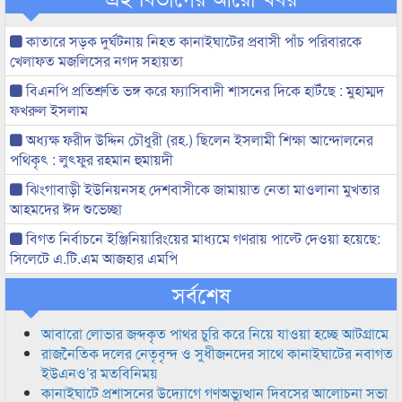
কাতারে সড়ক দুর্ঘটনায় নিহত কানাইঘাটের প্রবাসী পাঁচ পরিবারকে
খেলাফত মজলিসের নগদ সহায়তা
বিএনপি প্রতিশ্রুতি ভঙ্গ করে ফ্যাসিবাদী শাসনের দিকে হাটঁছে : মুহাম্মদ
ফখরুল ইসলাম
অধ্যক্ষ ফরীদ উদ্দিন চৌধুরী (রহ.) ছিলেন ইসলামী শিক্ষা আন্দোলনের
পথিকৃৎ : লুৎফুর রহমান হুমায়দী
ঝিংগাবাড়ী ইউনিয়নসহ দেশবাসীকে জামায়াত নেতা মাওলানা মুখতার
আহমদের ঈদ শুভেচ্ছা
বিগত নির্বাচনে ইঞ্জিনিয়ারিংয়ের মাধ্যমে গণরায় পাল্টে দেওয়া হয়েছে:
সিলেটে এ.টি.এম আজহার এমপি
সর্বশেষ
আবারো লোভার জব্দকৃত পাথর চুরি করে নিয়ে যাওয়া হচ্ছে আটগ্রামে
রাজনৈতিক দলের নেতৃবৃন্দ ও সুধীজনদের সাথে কানাইঘাটের নবাগত
ইউএনও’র মতবিনিময়
কানাইঘাটে প্রশাসনের উদ্যোগে গণঅভ্যুত্থান দিবসের আলোচনা সভা