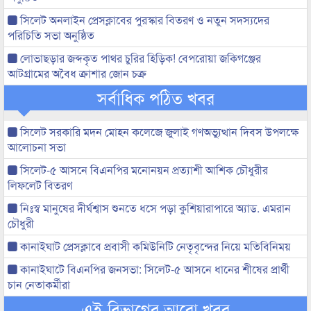
সিলেট অনলাইন প্রেসক্লাবের পুরস্কার বিতরণ ও নতুন সদস্যদের
পরিচিতি সভা অনুষ্ঠিত
লোভাছড়ার জব্দকৃত পাথর চুরির হিড়িক! বেপরোয়া জকিগঞ্জের
আটগ্রামের অবৈধ ক্রাশার জোন চক্র
সর্বাধিক পঠিত খবর
সিলেট সরকারি মদন মোহন কলেজে জুলাই গণঅভ্যুত্থান দিবস উপলক্ষে
আলোচনা সভা
সিলেট-৫ আসনে বিএনপির মনোনয়ন প্রত্যাশী আশিক চৌধুরীর
লিফলেট বিতরণ
নিঃস্ব মানুষের দীর্ঘশ্বাস শুনতে ধসে পড়া কুশিয়ারাপারে অ্যাড. এমরান
চৌধুরী
কানাইঘাট প্রেসক্লাবে প্রবাসী কমিউনিটি নেতৃবৃন্দের নিয়ে মতিবিনিময়
কানাইঘাটে বিএনপির জনসভা: সিলেট-৫ আসনে ধানের শীষের প্রার্থী
চান নেতাকর্মীরা
এই বিভাগের আরো খবর