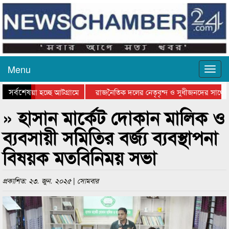
Menu
সর্বশেষ
য়ে যাওয়া হচ্ছে আটগ্রামে
রাজনৈতিক দলের নেতৃবৃন্দ ও সুধীজনদের সাথে ক
যোগিতার পুরস্কার বিতরণ সম্পন্ন
সিলেটে বাংলাদেশ গ্রুপ থিয়েটার ফেডারেশানের বিভ
» হাসান মার্কেট দোকান মালিক ও
ব্যবসায়ী সমিতির বর্জ্য ব্যবস্থাপনা
বিষয়ক মতবিনিময় সভা
প্রকাশিত: ২৩. জুন. ২০২৫ | সোমবার