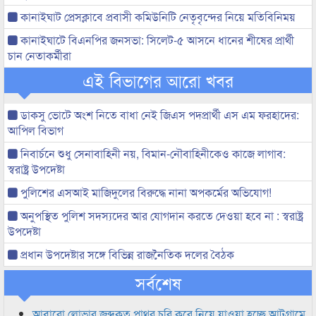
কানাইঘাট প্রেসক্লাবে প্রবাসী কমিউনিটি নেতৃবৃন্দের নিয়ে মতিবিনিময়
কানাইঘাটে বিএনপির জনসভা: সিলেট-৫ আসনে ধানের শীষের প্রার্থী
চান নেতাকর্মীরা
এই বিভাগের আরো খবর
ডাকসু ভোটে অংশ নিতে বাধা নেই জিএস পদপ্রার্থী এস এম ফরহাদের:
আপিল বিভাগ
নিবার্চনে শুধু সেনাবাহিনী নয়, বিমান-নৌবাহিনীকেও কাজে লাগাব:
স্বরাষ্ট্র উপদেষ্টা
পুলিশের এসআই মাজিদুলের বিরুদ্ধে নানা অপকর্মের অভিযোগ!
অনুপস্থিত পুলিশ সদস্যদের আর যোগদান করতে দেওয়া হবে না : স্বরাষ্ট্র
উপদেষ্টা
প্রধান উপদেষ্টার সঙ্গে বিভিন্ন রাজনৈতিক দলের বৈঠক
সর্বশেষ
আবারো লোভার জব্দকৃত পাথর চুরি করে নিয়ে যাওয়া হচ্ছে আটগ্রামে