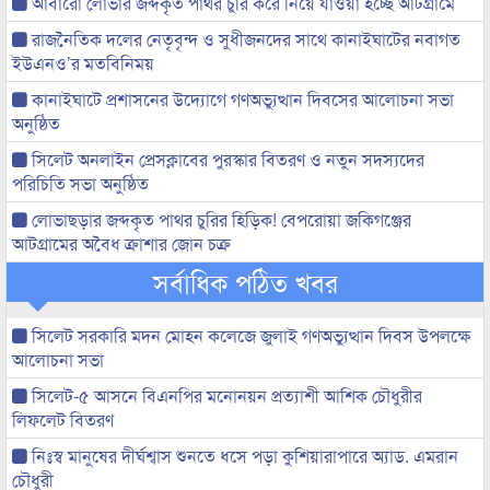
আবারো লোভার জব্দকৃত পাথর চুরি করে নিয়ে যাওয়া হচ্ছে আটগ্রামে
রাজনৈতিক দলের নেতৃবৃন্দ ও সুধীজনদের সাথে কানাইঘাটের নবাগত
ইউএনও’র মতবিনিময়
কানাইঘাটে প্রশাসনের উদ্যোগে গণঅভ্যুত্থান দিবসের আলোচনা সভা
অনুষ্ঠিত
সিলেট অনলাইন প্রেসক্লাবের পুরস্কার বিতরণ ও নতুন সদস্যদের
পরিচিতি সভা অনুষ্ঠিত
লোভাছড়ার জব্দকৃত পাথর চুরির হিড়িক! বেপরোয়া জকিগঞ্জের
আটগ্রামের অবৈধ ক্রাশার জোন চক্র
সর্বাধিক পঠিত খবর
সিলেট সরকারি মদন মোহন কলেজে জুলাই গণঅভ্যুত্থান দিবস উপলক্ষে
আলোচনা সভা
সিলেট-৫ আসনে বিএনপির মনোনয়ন প্রত্যাশী আশিক চৌধুরীর
লিফলেট বিতরণ
নিঃস্ব মানুষের দীর্ঘশ্বাস শুনতে ধসে পড়া কুশিয়ারাপারে অ্যাড. এমরান
চৌধুরী