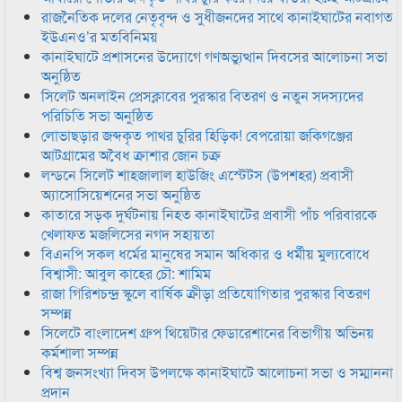
রাজনৈতিক দলের নেতৃবৃন্দ ও সুধীজনদের সাথে কানাইঘাটের নবাগত
ইউএনও’র মতবিনিময়
কানাইঘাটে প্রশাসনের উদ্যোগে গণঅভ্যুত্থান দিবসের আলোচনা সভা
অনুষ্ঠিত
সিলেট অনলাইন প্রেসক্লাবের পুরস্কার বিতরণ ও নতুন সদস্যদের
পরিচিতি সভা অনুষ্ঠিত
লোভাছড়ার জব্দকৃত পাথর চুরির হিড়িক! বেপরোয়া জকিগঞ্জের
আটগ্রামের অবৈধ ক্রাশার জোন চক্র
লন্ডনে সিলেট শাহজালাল হাউজিং এস্টেটস (উপশহর) প্রবাসী
অ্যাসোসিয়েশনের সভা অনুষ্ঠিত
কাতারে সড়ক দুর্ঘটনায় নিহত কানাইঘাটের প্রবাসী পাঁচ পরিবারকে
খেলাফত মজলিসের নগদ সহায়তা
বিএনপি সকল ধর্মের মানুষের সমান অধিকার ও ধর্মীয় মুল্যবোধে
বিশ্বাসী: আবুল কাহের চৌ: শামিম
রাজা গিরিশচন্দ্র স্কুলে বার্ষিক ক্রীড়া প্রতিযোগিতার পুরস্কার বিতরণ
সম্পন্ন
সিলেটে বাংলাদেশ গ্রুপ থিয়েটার ফেডারেশানের বিভাগীয় অভিনয়
কর্মশালা সম্পন্ন
বিশ্ব জনসংখ্যা দিবস উপলক্ষে কানাইঘাটে আলোচনা সভা ও সম্মাননা
প্রদান