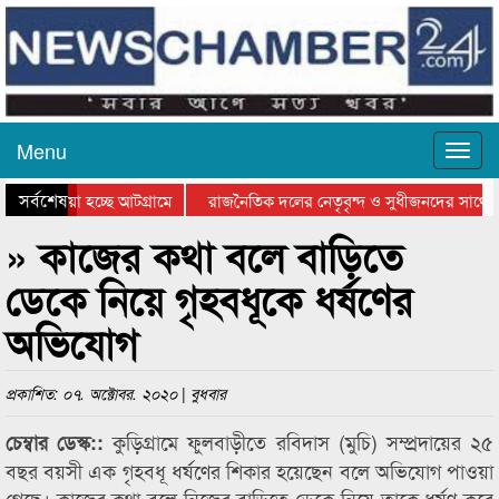
Menu
সর্বশেষ
য়ে যাওয়া হচ্ছে আটগ্রামে
রাজনৈতিক দলের নেতৃবৃন্দ ও সুধীজনদের সাথে 
িযোগিতার পুরস্কার বিতরণ সম্পন্ন
সিলেটে বাংলাদেশ গ্রুপ থিয়েটার ফেডারেশানের বি
» কাজের কথা বলে বাড়িতে
ডেকে নিয়ে গৃহবধূকে ধর্ষণের
অভিযোগ
প্রকাশিত: ০৭. অক্টোবর. ২০২০ | বুধবার
কুড়িগ্রামে ফুলবাড়ীতে রবিদাস (মুচি) সম্প্রদায়ের ২৫
চেম্বার ডেস্ক::
বছর বয়সী এক গৃহবধূ ধর্ষণের শিকার হয়েছেন বলে অভিযোগ পাওয়া
গেছে। কাজের কথা বলে নিজের বাড়িতে ডেকে নিয়ে তাকে ধর্ষণ করে