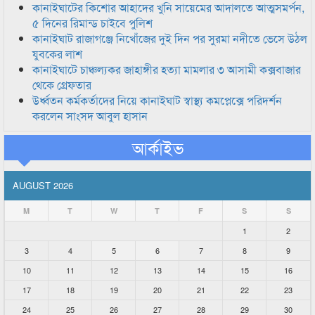
কানাইঘাটের কিশোর আহাদের খুনি সায়েমের আদালতে আত্মসমর্পন,
৫ দিনের রিমান্ড চাইবে পুলিশ
কানাইঘাট রাজাগঞ্জে নিখোঁজের দুই দিন পর সুরমা নদীতে ভেসে উঠল
যুবকের লাশ
কানাইঘাটে চাঞ্চল্যকর জাহাঙ্গীর হত্যা মামলার ৩ আসামী কক্সবাজার
থেকে গ্রেফতার
উর্ধ্বতন কর্মকর্তাদের নিয়ে কানাইঘাট স্বাস্থ্য কমপ্লেক্সে পরিদর্শন
করলেন সাংসদ আবুল হাসান
আর্কাইভ
AUGUST 2026
M
T
W
T
F
S
S
1
2
3
4
5
6
7
8
9
10
11
12
13
14
15
16
17
18
19
20
21
22
23
24
25
26
27
28
29
30