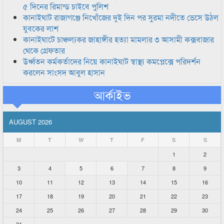
৫ দিনের রিমান্ড চাইবে পুলিশ
কানাইঘাট রাজাগঞ্জে নিখোঁজের দুই দিন পর সুরমা নদীতে ভেসে উঠল
যুবকের লাশ
কানাইঘাটে চাঞ্চল্যকর জাহাঙ্গীর হত্যা মামলার ৩ আসামী কক্সবাজার
থেকে গ্রেফতার
উর্ধ্বতন কর্মকর্তাদের নিয়ে কানাইঘাট স্বাস্থ্য কমপ্লেক্সে পরিদর্শন
করলেন সাংসদ আবুল হাসান
আর্কাইভ
AUGUST 2026
M
T
W
T
F
S
S
1
2
3
4
5
6
7
8
9
10
11
12
13
14
15
16
17
18
19
20
21
22
23
24
25
26
27
28
29
30