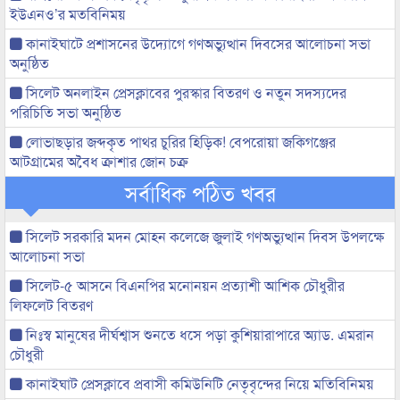
ইউএনও’র মতবিনিময়
কানাইঘাটে প্রশাসনের উদ্যোগে গণঅভ্যুত্থান দিবসের আলোচনা সভা
অনুষ্ঠিত
সিলেট অনলাইন প্রেসক্লাবের পুরস্কার বিতরণ ও নতুন সদস্যদের
পরিচিতি সভা অনুষ্ঠিত
লোভাছড়ার জব্দকৃত পাথর চুরির হিড়িক! বেপরোয়া জকিগঞ্জের
আটগ্রামের অবৈধ ক্রাশার জোন চক্র
সর্বাধিক পঠিত খবর
সিলেট সরকারি মদন মোহন কলেজে জুলাই গণঅভ্যুত্থান দিবস উপলক্ষে
আলোচনা সভা
সিলেট-৫ আসনে বিএনপির মনোনয়ন প্রত্যাশী আশিক চৌধুরীর
লিফলেট বিতরণ
নিঃস্ব মানুষের দীর্ঘশ্বাস শুনতে ধসে পড়া কুশিয়ারাপারে অ্যাড. এমরান
চৌধুরী
কানাইঘাট প্রেসক্লাবে প্রবাসী কমিউনিটি নেতৃবৃন্দের নিয়ে মতিবিনিময়