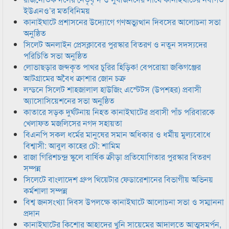
ইউএনও’র মতবিনিময়
কানাইঘাটে প্রশাসনের উদ্যোগে গণঅভ্যুত্থান দিবসের আলোচনা সভা
অনুষ্ঠিত
সিলেট অনলাইন প্রেসক্লাবের পুরস্কার বিতরণ ও নতুন সদস্যদের
পরিচিতি সভা অনুষ্ঠিত
লোভাছড়ার জব্দকৃত পাথর চুরির হিড়িক! বেপরোয়া জকিগঞ্জের
আটগ্রামের অবৈধ ক্রাশার জোন চক্র
লন্ডনে সিলেট শাহজালাল হাউজিং এস্টেটস (উপশহর) প্রবাসী
অ্যাসোসিয়েশনের সভা অনুষ্ঠিত
কাতারে সড়ক দুর্ঘটনায় নিহত কানাইঘাটের প্রবাসী পাঁচ পরিবারকে
খেলাফত মজলিসের নগদ সহায়তা
বিএনপি সকল ধর্মের মানুষের সমান অধিকার ও ধর্মীয় মুল্যবোধে
বিশ্বাসী: আবুল কাহের চৌ: শামিম
রাজা গিরিশচন্দ্র স্কুলে বার্ষিক ক্রীড়া প্রতিযোগিতার পুরস্কার বিতরণ
সম্পন্ন
সিলেটে বাংলাদেশ গ্রুপ থিয়েটার ফেডারেশানের বিভাগীয় অভিনয়
কর্মশালা সম্পন্ন
বিশ্ব জনসংখ্যা দিবস উপলক্ষে কানাইঘাটে আলোচনা সভা ও সম্মাননা
প্রদান
কানাইঘাটের কিশোর আহাদের খুনি সায়েমের আদালতে আত্মসমর্পন,