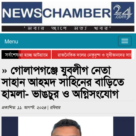
Menu
সর্বশেষ
য়ে যাওয়া হচ্ছে আটগ্রামে
রাজনৈতিক দলের নেতৃবৃন্দ ও সুধীজনদের সাথে 
িযোগিতার পুরস্কার বিতরণ সম্পন্ন
সিলেটে বাংলাদেশ গ্রুপ থিয়েটার ফেডারেশানের বি
» গোলাপগঞ্জে যুবলীগ নেতা
সাহান আহমদ সাহিনের বাড়িতে
হামলা- ভাঙচুর ও অগ্নিসংযোগ
প্রকাশিত: ১১. আগস্ট. ২০২৪ | রবিবার