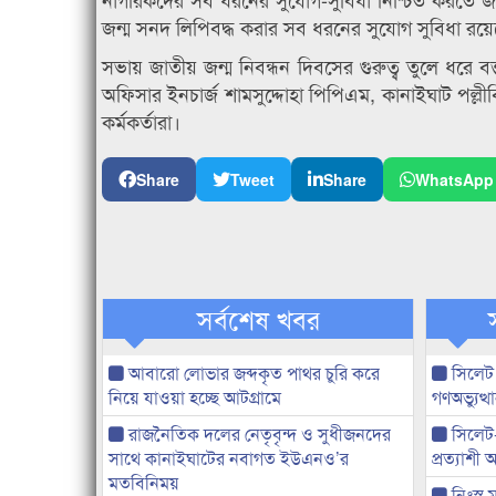
জন্ম সনদ লিপিবদ্ধ করার সব ধরনের সুযোগ সুবিধা রয়ে
সভায় জাতীয় জন্ম নিবন্ধন দিবসের গুরুত্ব তুলে ধরে 
অফিসার ইনচার্জ শামসুদ্দোহা পিপিএম, কানাইঘাট পল্ল
কর্মকর্তারা।
Share
Tweet
Share
WhatsApp
সর্বশেষ খবর
আবারো লোভার জব্দকৃত পাথর চুরি করে
সিলেট
নিয়ে যাওয়া হচ্ছে আটগ্রামে
গণঅভ্যুত
রাজনৈতিক দলের নেতৃবৃন্দ ও সুধীজনদের
সিলেট
সাথে কানাইঘাটের নবাগত ইউএনও’র
প্রত্যাশ
মতবিনিময়
নিঃস্ব 