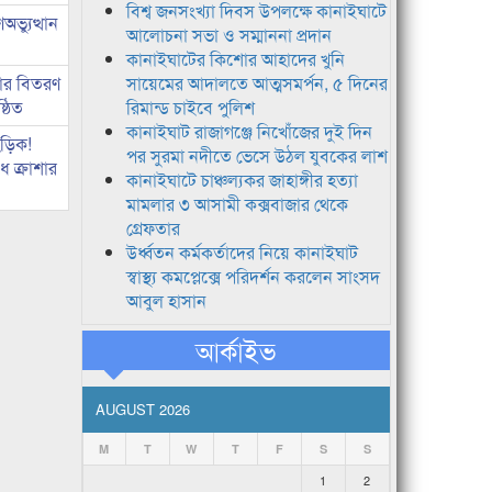
বিশ্ব জনসংখ্যা দিবস উপলক্ষে কানাইঘাটে
ভ্যুত্থান
আলোচনা সভা ও সম্মাননা প্রদান
কানাইঘাটের কিশোর আহাদের খুনি
কার বিতরণ
সায়েমের আদালতে আত্মসমর্পন, ৫ দিনের
্ঠিত
রিমান্ড চাইবে পুলিশ
কানাইঘাট রাজাগঞ্জে নিখোঁজের দুই দিন
িড়িক!
পর সুরমা নদীতে ভেসে উঠল যুবকের লাশ
 ক্রাশার
কানাইঘাটে চাঞ্চল্যকর জাহাঙ্গীর হত্যা
মামলার ৩ আসামী কক্সবাজার থেকে
গ্রেফতার
উর্ধ্বতন কর্মকর্তাদের নিয়ে কানাইঘাট
স্বাস্থ্য কমপ্লেক্সে পরিদর্শন করলেন সাংসদ
আবুল হাসান
আর্কাইভ
AUGUST 2026
M
T
W
T
F
S
S
1
2