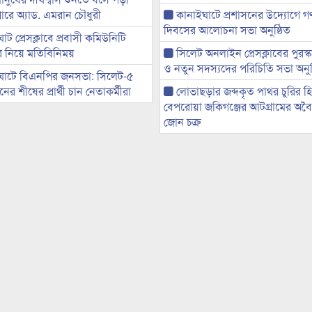
ারে অ্যাড. এমরান চৌধুরী
কানাইঘাটে প্রশাসনের উদ্যোগে গণঅ
দিবসের আলোচনা সভা অনুষ্ঠিত
ট প্রেসক্লাবে প্রবাসী কমিউনিটি
ের নিয়ে মতিবিনিময়
সিলেট অনলাইন প্রেসক্লাবের পুরস্
ও নতুন সদস্যদের পরিচিতি সভা অনুষ
ঘাটে বিএনপির জনসভা: সিলেট-৫
র শীষের প্রার্থী চান নেতাকর্মীরা
লোভাছড়ার জব্দকৃত পাথর চুরির হ
বেপরোয়া জকিগঞ্জের আটগ্রামের অবৈধ
জোন চক্র