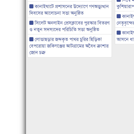
কানাইঘাটে প্রশাসনের উদ্যোগে গণঅভ্যুত্থান
কুশিয়ারাপ
দিবসের আলোচনা সভা অনুষ্ঠিত
কানাইঘা
সিলেট অনলাইন প্রেসক্লাবের পুরস্কার বিতরণ
নেতৃবৃন্দ
ও নতুন সদস্যদের পরিচিতি সভা অনুষ্ঠিত
কানাই
লোভাছড়ার জব্দকৃত পাথর চুরির হিড়িক!
আসনে ধানে
বেপরোয়া জকিগঞ্জের আটগ্রামের অবৈধ ক্রাশার
জোন চক্র