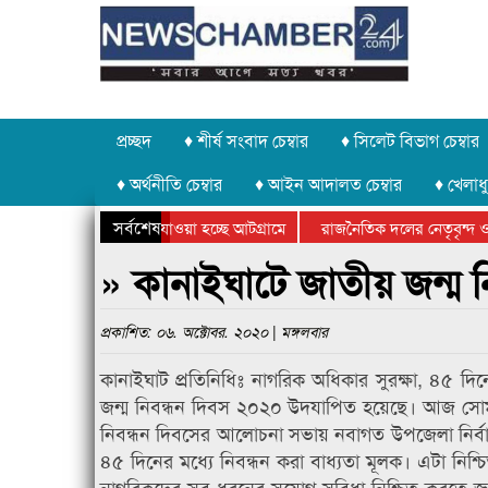
প্রচ্ছদ
♦ শীর্ষ সংবাদ চেম্বার
♦ সিলেট বিভাগ চেম্বার
♦ অর্থনীতি চেম্বার
♦ আইন আদালত চেম্বার
♦ খেলাধু
সর্বশেষ
 পাথর চুরি করে নিয়ে যাওয়া হচ্ছে আটগ্রামে
রাজনৈতিক দলের নেতৃবৃন্দ ও 
 বার্ষিক ক্রীড়া প্রতিযোগিতার পুরস্কার বিতরণ সম্পন্ন
সিলেটে বাংলাদেশ গ্রুপ থিয়ে
» কানাইঘাটে জাতীয় জন্ম
প্রকাশিত: ০৬. অক্টোবর. ২০২০ | মঙ্গলবার
কানাইঘাট প্রতিনিধিঃ নাগরিক অধিকার সুরক্ষা, ৪৫ দিনে
জন্ম নিবন্ধন দিবস ২০২০ উদযাপিত হয়েছে। আজ সোম
নিবন্ধন দিবসের আলোচনা সভায় নবাগত উপজেলা নির্বাহী কর্
৪৫ দিনের মধ্যে নিবন্ধন করা বাধ্যতা মূলক। এটা নিশ
নাগরিকদের সব ধরনের সুযোগ-সুবিধা নিশ্চিত করতে