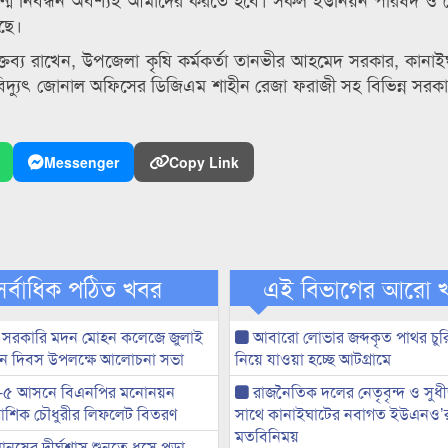
ছে।
বক্তব্য রাখেন, উপজেলা কৃষি কর্মকর্তা তানভীর আহমেদ সরকার, কানাই
ীবিদ্যুৎ জোনাল অফিসের ডিজিএম শাহীন রেজা ফরাজী সহ বিভিন্ন সরকার
Messenger
Copy Link
সর্বাধিক পঠিত খবর
এই বিভাগের আরো 
 সরকারি মদন মোহন কলেজে জুলাই
আবারো লোভার জব্দকৃত পাথর চুর
্থান দিবস উপলক্ষে আলোচনা সভা
নিয়ে যাওয়া হচ্ছে আটগ্রামে
-৫ আসনে বিএনপির মনোনয়ন
রাজনৈতিক দলের নেতৃবৃন্দ ও সু
ী আশিক চৌধুরীর লিফলেট বিতরণ
সাথে কানাইঘাটের নবাগত ইউএনও’
মতবিনিময়
মানুষের দীর্ঘশ্বাস শুনতে ধসে পড়া