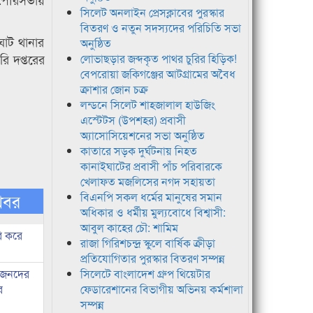
সিলেট অনলাইন প্রেসক্লাবের পুরস্কার
বিতরণ ও নতুন সদস্যদের পরিচিতি সভা
ঘাট থানার
অনুষ্ঠিত
ি দপ্তরের
লোভাছড়ার জব্দকৃত পাথর চুরির হিড়িক!
বেপরোয়া জকিগঞ্জের আটগ্রামের অবৈধ
ক্রাশার জোন চক্র
লন্ডনে সিলেট শাহজালাল হাউজিং
এস্টেটস (উপশহর) প্রবাসী
অ্যাসোসিয়েশনের সভা অনুষ্ঠিত
কাতারে সড়ক দুর্ঘটনায় নিহত
কানাইঘাটের প্রবাসী পাঁচ পরিবারকে
খেলাফত মজলিসের নগদ সহায়তা
খবর
বিএনপি সকল ধর্মের মানুষের সমান
অধিকার ও ধর্মীয় মুল্যবোধে বিশ্বাসী:
আবুল কাহের চৌ: শামিম
ি করে
রাজা গিরিশচন্দ্র স্কুলে বার্ষিক ক্রীড়া
প্রতিযোগিতার পুরস্কার বিতরণ সম্পন্ন
ধীজনদের
সিলেটে বাংলাদেশ গ্রুপ থিয়েটার
র
ফেডারেশানের বিভাগীয় অভিনয় কর্মশালা
সম্পন্ন