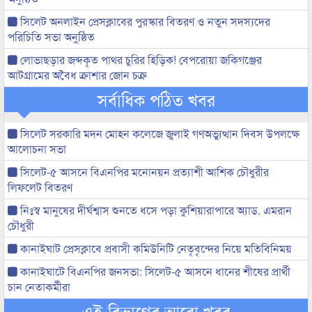
সিলেট অনলাইন প্রেসক্লাবের পুরস্কার বিতরণ ও নতুন সদস্যদের
পরিচিতি সভা অনুষ্ঠিত
লোভাছড়ার জব্দকৃত পাথর চুরির হিড়িক! বেপরোয়া জকিগঞ্জের
আটগ্রামের অবৈধ ক্রাশার জোন চক্র
সর্বাধিক পঠিত খবর
সিলেট সরকারি মদন মোহন কলেজে জুলাই গণঅভ্যুত্থান দিবস উপলক্ষে
আলোচনা সভা
সিলেট-৫ আসনে বিএনপির মনোনয়ন প্রত্যাশী আশিক চৌধুরীর
লিফলেট বিতরণ
নিঃস্ব মানুষের দীর্ঘশ্বাস শুনতে ধসে পড়া কুশিয়ারাপারে অ্যাড. এমরান
চৌধুরী
কানাইঘাট প্রেসক্লাবে প্রবাসী কমিউনিটি নেতৃবৃন্দের নিয়ে মতিবিনিময়
কানাইঘাটে বিএনপির জনসভা: সিলেট-৫ আসনে ধানের শীষের প্রার্থী
চান নেতাকর্মীরা
এই বিভাগের আরো খবর