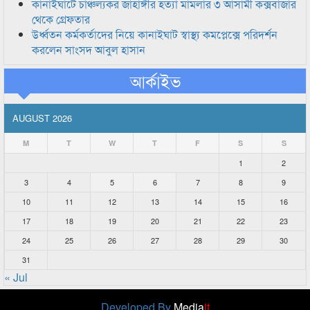
কানাইঘাটে চাঞ্চল্যকর জাহাঙ্গীর হত্যা মামলার ৩ আসামী কক্সবাজার
থেকে গ্রেফতার
উর্ধ্বতন কর্মকর্তাদের নিয়ে কানাইঘাট স্বাস্থ্য কমপ্লেক্সে পরিদর্শন
করলেন সাংসদ আবুল হাসান
আর্কাইভ
AUGUST 2026
M
T
W
T
F
S
S
1
2
3
4
5
6
7
8
9
10
11
12
13
14
15
16
17
18
19
20
21
22
23
24
25
26
27
28
29
30
31
« Jul
Developed By
Media
it