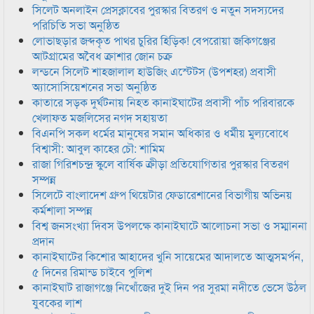
সিলেট অনলাইন প্রেসক্লাবের পুরস্কার বিতরণ ও নতুন সদস্যদের
পরিচিতি সভা অনুষ্ঠিত
লোভাছড়ার জব্দকৃত পাথর চুরির হিড়িক! বেপরোয়া জকিগঞ্জের
আটগ্রামের অবৈধ ক্রাশার জোন চক্র
লন্ডনে সিলেট শাহজালাল হাউজিং এস্টেটস (উপশহর) প্রবাসী
অ্যাসোসিয়েশনের সভা অনুষ্ঠিত
কাতারে সড়ক দুর্ঘটনায় নিহত কানাইঘাটের প্রবাসী পাঁচ পরিবারকে
খেলাফত মজলিসের নগদ সহায়তা
বিএনপি সকল ধর্মের মানুষের সমান অধিকার ও ধর্মীয় মুল্যবোধে
বিশ্বাসী: আবুল কাহের চৌ: শামিম
রাজা গিরিশচন্দ্র স্কুলে বার্ষিক ক্রীড়া প্রতিযোগিতার পুরস্কার বিতরণ
সম্পন্ন
সিলেটে বাংলাদেশ গ্রুপ থিয়েটার ফেডারেশানের বিভাগীয় অভিনয়
কর্মশালা সম্পন্ন
বিশ্ব জনসংখ্যা দিবস উপলক্ষে কানাইঘাটে আলোচনা সভা ও সম্মাননা
প্রদান
কানাইঘাটের কিশোর আহাদের খুনি সায়েমের আদালতে আত্মসমর্পন,
৫ দিনের রিমান্ড চাইবে পুলিশ
কানাইঘাট রাজাগঞ্জে নিখোঁজের দুই দিন পর সুরমা নদীতে ভেসে উঠল
যুবকের লাশ