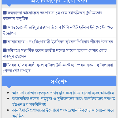
জমকালো আয়োজনে তপোবনে ১ম দ্বৈত ব্যাডমিন্টন টুর্নামেন্টের
ফাইনাল অনুষ্ঠিত
অ্যাডভোকেট ছাইদুর রহমান জীবেব মিনি নাইট ফুটবল টুর্নামেন্টের শুভ
উদ্ভোধন
কানাইঘাটে ৮ নং ঝিংগাবাড়ী ইউনিয়ন ফুটবল প্রিমিয়ার লীগের উদ্বোধন
হবিগঞ্জে সংবর্ধিত হলেন জাতীয় দলের সাবেক তারকা পেসার কোচ
নাজমুল হোসেন
সৈয়দ হাতিম আলী স্কুলে ফুটবল টুর্নামেন্টে চ্যাম্পিয়ন সুরমা, ফুটবলাররা
পেলো নেট উপহার
সর্বশেষ
আবারো লোভার জব্দকৃত পাথর চুরি করে নিয়ে যাওয়া হচ্ছে আটগ্রামে
রাজনৈতিক দলের নেতৃবৃন্দ ও সুধীজনদের সাথে কানাইঘাটের নবাগত
ইউএনও’র মতবিনিময়
কানাইঘাটে প্রশাসনের উদ্যোগে গণঅভ্যুত্থান দিবসের আলোচনা সভা
অনুষ্ঠিত