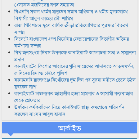
খেলাফত মজলিসের নগদ সহায়তা
বিএনপি সকল ধর্মের মানুষের সমান অধিকার ও ধর্মীয় মুল্যবোধে
বিশ্বাসী: আবুল কাহের চৌ: শামিম
রাজা গিরিশচন্দ্র স্কুলে বার্ষিক ক্রীড়া প্রতিযোগিতার পুরস্কার বিতরণ
সম্পন্ন
সিলেটে বাংলাদেশ গ্রুপ থিয়েটার ফেডারেশানের বিভাগীয় অভিনয়
কর্মশালা সম্পন্ন
বিশ্ব জনসংখ্যা দিবস উপলক্ষে কানাইঘাটে আলোচনা সভা ও সম্মাননা
প্রদান
কানাইঘাটের কিশোর আহাদের খুনি সায়েমের আদালতে আত্মসমর্পন,
৫ দিনের রিমান্ড চাইবে পুলিশ
কানাইঘাট রাজাগঞ্জে নিখোঁজের দুই দিন পর সুরমা নদীতে ভেসে উঠল
যুবকের লাশ
কানাইঘাটে চাঞ্চল্যকর জাহাঙ্গীর হত্যা মামলার ৩ আসামী কক্সবাজার
থেকে গ্রেফতার
উর্ধ্বতন কর্মকর্তাদের নিয়ে কানাইঘাট স্বাস্থ্য কমপ্লেক্সে পরিদর্শন
করলেন সাংসদ আবুল হাসান
আর্কাইভ