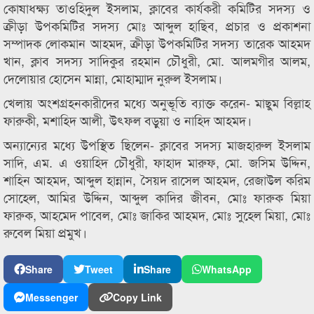
কোষাধক্ষ্য তাওহিদুল ইসলাম, ক্লাবের কার্যকরী কমিটির সদস্য ও
ক্রীড়া উপকমিটির সদস্য মোঃ আব্দুল হাছিব, প্রচার ও প্রকাশনা
সম্পাদক লোকমান আহমদ, ক্রীড়া উপকমিটির সদস্য তারেক আহমদ
খান, ক্লাব সদস্য সাদিকুর রহমান চৌধুরী, মো. আলমগীর আলম,
দেলোয়ার হোসেন মান্না, মোহাম্মাদ নুরুল ইসলাম।
খেলায় অংশগ্রহনকারীদের মধ্যে অনুভূতি ব্যাক্ত করেন- মাছুম বিল্লাহ
ফারুকী, মশাহিদ আলী, উৎফল বড়ুয়া ও নাহিদ আহমদ।
অন্যান্যের মধ্যে উপস্থিত ছিলেন- ক্লাবের সদস্য মাজহারুল ইসলাম
সাদি, এম. এ ওয়াহিদ চৌধুরী, ফাহাদ মারুফ, মো. জসিম উদ্দিন,
শাহিন আহমদ, আব্দুল হান্নান, সৈয়দ রাসেল আহমদ, রেজাউল করিম
সোহেল, আমির উদ্দিন, আব্দুল কাদির জীবন, মোঃ ফারুক মিয়া
ফারুক, আহমেদ পাবেল, মোঃ জাকির আহমদ, মোঃ সুহেল মিয়া, মোঃ
রুবেল মিয়া প্রমুখ।
Share
Tweet
Share
WhatsApp
Messenger
Copy Link