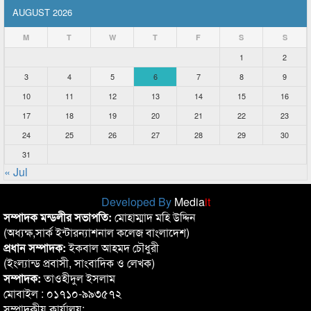
AUGUST 2026
M
T
W
T
F
S
S
1
2
3
4
5
6
7
8
9
10
11
12
13
14
15
16
17
18
19
20
21
22
23
24
25
26
27
28
29
30
31
« Jul
Developed By
Media
it
সম্পাদক মন্ডলীর সভাপতি:
মোহাম্মাদ মহি উদ্দিন
(অধ্যক্ষ,সার্ক ইন্টারন্যাশনাল কলেজ বাংলাদেশ)
প্রধান সম্পাদক:
ইকবাল আহমদ চৌধুরী
(ইংল্যান্ড প্রবাসী, সাংবাদিক ও লেখক)
সম্পাদক:
তাওহীদুল ইসলাম
মোবাইল : ০১৭১০-৯৯৩৫৭২
সম্পাদকীয় কার্যালয়: