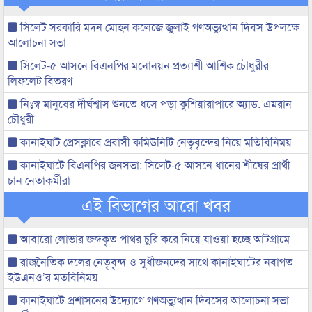
সিলেট সরকারি মদন মোহন কলেজে জুলাই গণঅভ্যুত্থান দিবস উপলক্ষে
আলোচনা সভা
সিলেট-৫ আসনে বিএনপির মনোনয়ন প্রত্যাশী আশিক চৌধুরীর
লিফলেট বিতরণ
নিঃস্ব মানুষের দীর্ঘশ্বাস শুনতে ধসে পড়া কুশিয়ারাপারে অ্যাড. এমরান
চৌধুরী
কানাইঘাট প্রেসক্লাবে প্রবাসী কমিউনিটি নেতৃবৃন্দের নিয়ে মতিবিনিময়
কানাইঘাটে বিএনপির জনসভা: সিলেট-৫ আসনে ধানের শীষের প্রার্থী
চান নেতাকর্মীরা
এই বিভাগের আরো খবর
আবারো লোভার জব্দকৃত পাথর চুরি করে নিয়ে যাওয়া হচ্ছে আটগ্রামে
রাজনৈতিক দলের নেতৃবৃন্দ ও সুধীজনদের সাথে কানাইঘাটের নবাগত
ইউএনও’র মতবিনিময়
কানাইঘাটে প্রশাসনের উদ্যোগে গণঅভ্যুত্থান দিবসের আলোচনা সভা