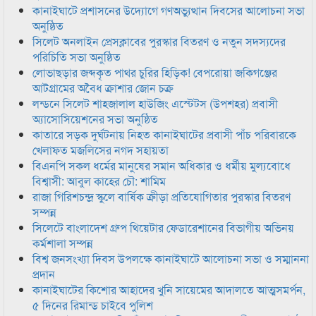
কানাইঘাটে প্রশাসনের উদ্যোগে গণঅভ্যুত্থান দিবসের আলোচনা সভা
অনুষ্ঠিত
সিলেট অনলাইন প্রেসক্লাবের পুরস্কার বিতরণ ও নতুন সদস্যদের
পরিচিতি সভা অনুষ্ঠিত
লোভাছড়ার জব্দকৃত পাথর চুরির হিড়িক! বেপরোয়া জকিগঞ্জের
আটগ্রামের অবৈধ ক্রাশার জোন চক্র
লন্ডনে সিলেট শাহজালাল হাউজিং এস্টেটস (উপশহর) প্রবাসী
অ্যাসোসিয়েশনের সভা অনুষ্ঠিত
কাতারে সড়ক দুর্ঘটনায় নিহত কানাইঘাটের প্রবাসী পাঁচ পরিবারকে
খেলাফত মজলিসের নগদ সহায়তা
বিএনপি সকল ধর্মের মানুষের সমান অধিকার ও ধর্মীয় মুল্যবোধে
বিশ্বাসী: আবুল কাহের চৌ: শামিম
রাজা গিরিশচন্দ্র স্কুলে বার্ষিক ক্রীড়া প্রতিযোগিতার পুরস্কার বিতরণ
সম্পন্ন
সিলেটে বাংলাদেশ গ্রুপ থিয়েটার ফেডারেশানের বিভাগীয় অভিনয়
কর্মশালা সম্পন্ন
বিশ্ব জনসংখ্যা দিবস উপলক্ষে কানাইঘাটে আলোচনা সভা ও সম্মাননা
প্রদান
কানাইঘাটের কিশোর আহাদের খুনি সায়েমের আদালতে আত্মসমর্পন,
৫ দিনের রিমান্ড চাইবে পুলিশ