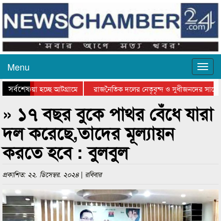
Menu
সর্বশেষ
য়ে যাওয়া হচ্ছে আটগ্রামে
রাজনৈতিক দলের নেতৃবৃন্দ ও সুধীজনদের সাথে ক
িযোগিতার পুরস্কার বিতরণ সম্পন্ন
সিলেটে বাংলাদেশ গ্রুপ থিয়েটার ফেডারেশানের বি
» ১৭ বছর বুকে পাথর বেঁধে যারা
দল করেছে,তাদের মূল্যায়ন
করতে হবে : বুলবুল
প্রকাশিত: ২২. ডিসেম্বর. ২০২৪ | রবিবার