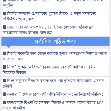
অনুষ্ঠিত
সিলেট অনলাইন প্রেসক্লাবের পুরস্কার বিতরণ ও নতুন সদস্যদের
পরিচিতি সভা অনুষ্ঠিত
লোভাছড়ার জব্দকৃত পাথর চুরির হিড়িক! বেপরোয়া জকিগঞ্জের
আটগ্রামের অবৈধ ক্রাশার জোন চক্র
সর্বাধিক পঠিত খবর
সিলেট সরকারি মদন মোহন কলেজে জুলাই গণঅভ্যুত্থান দিবস উপলক্ষে
আলোচনা সভা
সিলেট-৫ আসনে বিএনপির মনোনয়ন প্রত্যাশী আশিক চৌধুরীর
লিফলেট বিতরণ
নিঃস্ব মানুষের দীর্ঘশ্বাস শুনতে ধসে পড়া কুশিয়ারাপারে অ্যাড. এমরান
চৌধুরী
কানাইঘাট প্রেসক্লাবে প্রবাসী কমিউনিটি নেতৃবৃন্দের নিয়ে মতিবিনিময়
কানাইঘাটে বিএনপির জনসভা: সিলেট-৫ আসনে ধানের শীষের প্রার্থী
চান নেতাকর্মীরা