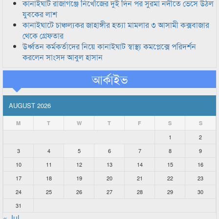
কানাইঘাট রাজাগঞ্জে নিখোঁজের দুই দিন পর সুরমা নদীতে ভেসে উঠল
যুবকের লাশ
কানাইঘাটে চাঞ্চল্যকর জাহাঙ্গীর হত্যা মামলার ৩ আসামী কক্সবাজার
থেকে গ্রেফতার
উর্ধ্বতন কর্মকর্তাদের নিয়ে কানাইঘাট স্বাস্থ্য কমপ্লেক্সে পরিদর্শন
করলেন সাংসদ আবুল হাসান
আর্কাইভ
AUGUST 2026
M
T
W
T
F
S
S
1
2
3
4
5
6
7
8
9
10
11
12
13
14
15
16
17
18
19
20
21
22
23
24
25
26
27
28
29
30
31
« Jul