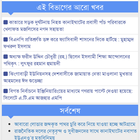
এই বিভাগের আরো খবর
কাতারে সড়ক দুর্ঘটনায় নিহত কানাইঘাটের প্রবাসী পাঁচ পরিবারকে
খেলাফত মজলিসের নগদ সহায়তা
বিএনপি প্রতিশ্রুতি ভঙ্গ করে ফ্যাসিবাদী শাসনের দিকে হাটঁছে : মুহাম্মদ
ফখরুল ইসলাম
অধ্যক্ষ ফরীদ উদ্দিন চৌধুরী (রহ.) ছিলেন ইসলামী শিক্ষা আন্দোলনের
পথিকৃৎ : লুৎফুর রহমান হুমায়দী
ঝিংগাবাড়ী ইউনিয়নসহ দেশবাসীকে জামায়াত নেতা মাওলানা মুখতার
আহমদের ঈদ শুভেচ্ছা
বিগত নির্বাচনে ইঞ্জিনিয়ারিংয়ের মাধ্যমে গণরায় পাল্টে দেওয়া হয়েছে:
সিলেটে এ.টি.এম আজহার এমপি
সর্বশেষ
আবারো লোভার জব্দকৃত পাথর চুরি করে নিয়ে যাওয়া হচ্ছে আটগ্রামে
রাজনৈতিক দলের নেতৃবৃন্দ ও সুধীজনদের সাথে কানাইঘাটের নবাগত
ইউএনও’র মতবিনিময়