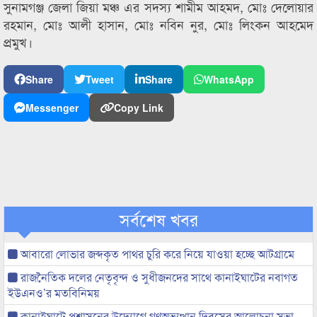
সুনামগঞ্জ জেলা জিয়া মঞ্চ এর সদস্য শামীম আহমদ, মোঃ দেলোয়ার
রহমান, মোঃ আলী হাসান, মোঃ নবিন নুর, মোঃ লিংকন আহমেদ
প্রমুখ।
Share
Tweet
Share
WhatsApp
Messenger
Copy Link
সর্বশেষ খবর
আবারো লোভার জব্দকৃত পাথর চুরি করে নিয়ে যাওয়া হচ্ছে আটগ্রামে
রাজনৈতিক দলের নেতৃবৃন্দ ও সুধীজনদের সাথে কানাইঘাটের নবাগত
ইউএনও’র মতবিনিময়
কানাইঘাটে প্রশাসনের উদ্যোগে গণঅভ্যুত্থান দিবসের আলোচনা সভা