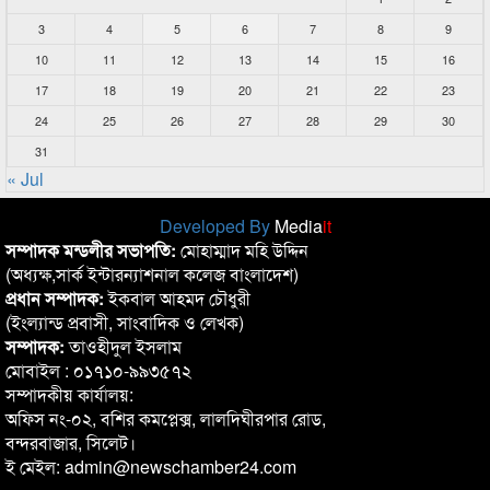
3
4
5
6
7
8
9
10
11
12
13
14
15
16
17
18
19
20
21
22
23
24
25
26
27
28
29
30
31
« Jul
Developed By
Media
it
সম্পাদক মন্ডলীর সভাপতি:
মোহাম্মাদ মহি উদ্দিন
(অধ্যক্ষ,সার্ক ইন্টারন্যাশনাল কলেজ বাংলাদেশ)
প্রধান সম্পাদক:
ইকবাল আহমদ চৌধুরী
(ইংল্যান্ড প্রবাসী, সাংবাদিক ও লেখক)
সম্পাদক:
তাওহীদুল ইসলাম
মোবাইল : ০১৭১০-৯৯৩৫৭২
সম্পাদকীয় কার্যালয়:
অফিস নং-০২, বশির কমপ্লেক্স, লালদিঘীরপার রোড,
বন্দরবাজার, সিলেট।
ই মেইল: admin@newschamber24.com