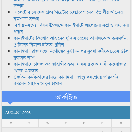
সম্পন্ন
সিলেটে বাংলাদেশ গ্রুপ থিয়েটার ফেডারেশানের বিভাগীয় অভিনয়
কর্মশালা সম্পন্ন
বিশ্ব জনসংখ্যা দিবস উপলক্ষে কানাইঘাটে আলোচনা সভা ও সম্মাননা
প্রদান
কানাইঘাটের কিশোর আহাদের খুনি সায়েমের আদালতে আত্মসমর্পন,
৫ দিনের রিমান্ড চাইবে পুলিশ
কানাইঘাট রাজাগঞ্জে নিখোঁজের দুই দিন পর সুরমা নদীতে ভেসে উঠল
যুবকের লাশ
কানাইঘাটে চাঞ্চল্যকর জাহাঙ্গীর হত্যা মামলার ৩ আসামী কক্সবাজার
থেকে গ্রেফতার
উর্ধ্বতন কর্মকর্তাদের নিয়ে কানাইঘাট স্বাস্থ্য কমপ্লেক্সে পরিদর্শন
করলেন সাংসদ আবুল হাসান
আর্কাইভ
AUGUST 2026
M
T
W
T
F
S
S
1
2