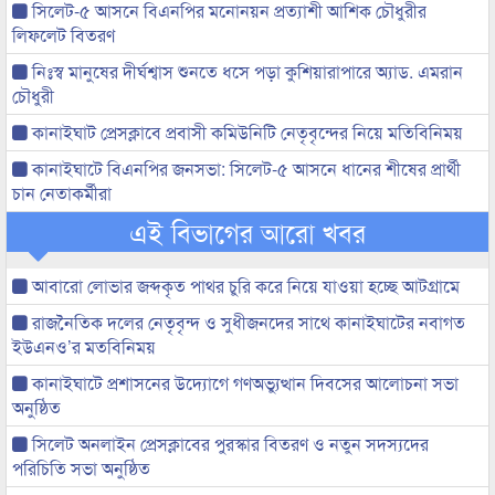
সিলেট-৫ আসনে বিএনপির মনোনয়ন প্রত্যাশী আশিক চৌধুরীর
লিফলেট বিতরণ
নিঃস্ব মানুষের দীর্ঘশ্বাস শুনতে ধসে পড়া কুশিয়ারাপারে অ্যাড. এমরান
চৌধুরী
কানাইঘাট প্রেসক্লাবে প্রবাসী কমিউনিটি নেতৃবৃন্দের নিয়ে মতিবিনিময়
কানাইঘাটে বিএনপির জনসভা: সিলেট-৫ আসনে ধানের শীষের প্রার্থী
চান নেতাকর্মীরা
এই বিভাগের আরো খবর
আবারো লোভার জব্দকৃত পাথর চুরি করে নিয়ে যাওয়া হচ্ছে আটগ্রামে
রাজনৈতিক দলের নেতৃবৃন্দ ও সুধীজনদের সাথে কানাইঘাটের নবাগত
ইউএনও’র মতবিনিময়
কানাইঘাটে প্রশাসনের উদ্যোগে গণঅভ্যুত্থান দিবসের আলোচনা সভা
অনুষ্ঠিত
সিলেট অনলাইন প্রেসক্লাবের পুরস্কার বিতরণ ও নতুন সদস্যদের
পরিচিতি সভা অনুষ্ঠিত