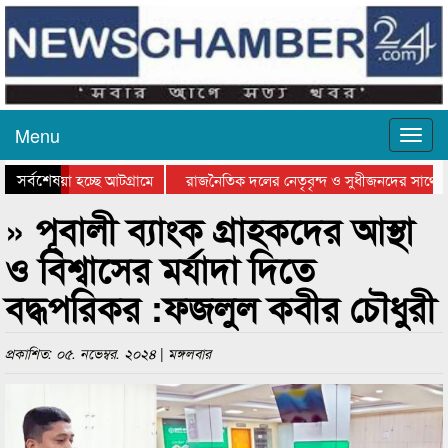
Menu
সর্বশেষ
য়ে যাওয়া হচ্ছে আটগ্রামে
রাজনৈতিক দলের নেতৃবৃন্দ ও সুধীজনদের সাথে ক
যোগিতার পুরস্কার বিতরণ সম্পন্ন
সিলেটে বাংলাদেশ গ্রুপ থিয়েটার ফেডারেশানের বিভ
» পূবালী ব্যাংক গ্রাহকদের আস্থা
ও বিশ্বাসের মর্যাদা দিতে
বদ্ধপরিকর :ফজলুল কবীর চৌধুরী
প্রকাশিত: ০৫. নভেম্বর. ২০২৪ | মঙ্গলবার