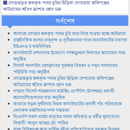
লোভাছড়ার জব্দকৃত পাথর চুরির হিড়িক! বেপরোয়া জকিগঞ্জের
আটগ্রামের অবৈধ ক্রাশার জোন চক্র
সর্বশেষ
আবারো লোভার জব্দকৃত পাথর চুরি করে নিয়ে যাওয়া হচ্ছে আটগ্রামে
রাজনৈতিক দলের নেতৃবৃন্দ ও সুধীজনদের সাথে কানাইঘাটের নবাগত
ইউএনও’র মতবিনিময়
কানাইঘাটে প্রশাসনের উদ্যোগে গণঅভ্যুত্থান দিবসের আলোচনা সভা
অনুষ্ঠিত
সিলেট অনলাইন প্রেসক্লাবের পুরস্কার বিতরণ ও নতুন সদস্যদের
পরিচিতি সভা অনুষ্ঠিত
লোভাছড়ার জব্দকৃত পাথর চুরির হিড়িক! বেপরোয়া জকিগঞ্জের
আটগ্রামের অবৈধ ক্রাশার জোন চক্র
লন্ডনে সিলেট শাহজালাল হাউজিং এস্টেটস (উপশহর) প্রবাসী
অ্যাসোসিয়েশনের সভা অনুষ্ঠিত
কাতারে সড়ক দুর্ঘটনায় নিহত কানাইঘাটের প্রবাসী পাঁচ পরিবারকে
খেলাফত মজলিসের নগদ সহায়তা
বিএনপি সকল ধর্মের মানুষের সমান অধিকার ও ধর্মীয় মুল্যবোধে
বিশ্বাসী: আবুল কাহের চৌ: শামিম
রাজা গিরিশচন্দ্র স্কুলে বার্ষিক ক্রীড়া প্রতিযোগিতার পুরস্কার বিতরণ