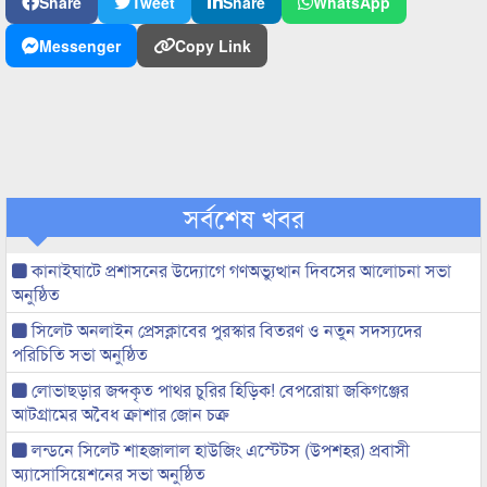
Share
Tweet
Share
WhatsApp
Messenger
Copy Link
সর্বশেষ খবর
কানাইঘাটে প্রশাসনের উদ্যোগে গণঅভ্যুত্থান দিবসের আলোচনা সভা
অনুষ্ঠিত
সিলেট অনলাইন প্রেসক্লাবের পুরস্কার বিতরণ ও নতুন সদস্যদের
পরিচিতি সভা অনুষ্ঠিত
লোভাছড়ার জব্দকৃত পাথর চুরির হিড়িক! বেপরোয়া জকিগঞ্জের
আটগ্রামের অবৈধ ক্রাশার জোন চক্র
লন্ডনে সিলেট শাহজালাল হাউজিং এস্টেটস (উপশহর) প্রবাসী
অ্যাসোসিয়েশনের সভা অনুষ্ঠিত