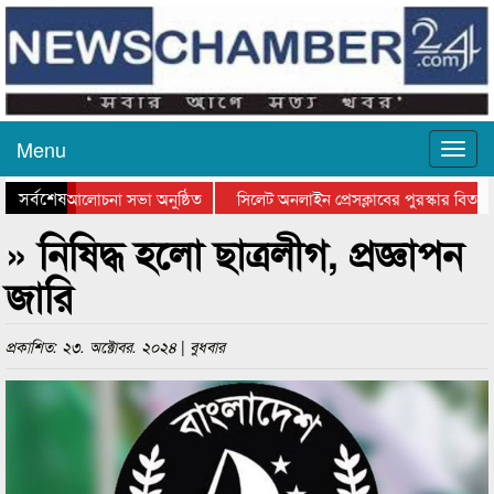
Menu
সর্বশেষ
 দিবসের আলোচনা সভা অনুষ্ঠিত
সিলেট অনলাইন প্রেসক্লাবের পুরস্কার বিতরণ ও
োচনা সভা ও সম্মাননা প্রদান
কানাইঘাটের কিশোর আহাদের খুনি সায়েমের আদাল
» নিষিদ্ধ হলো ছাত্রলীগ, প্রজ্ঞাপন
জারি
প্রকাশিত: ২৩. অক্টোবর. ২০২৪ | বুধবার