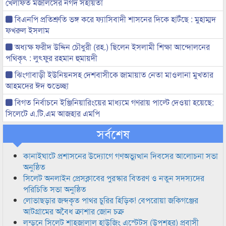
খেলাফত মজলিসের নগদ সহায়তা
বিএনপি প্রতিশ্রুতি ভঙ্গ করে ফ্যাসিবাদী শাসনের দিকে হাটঁছে : মুহাম্মদ
ফখরুল ইসলাম
অধ্যক্ষ ফরীদ উদ্দিন চৌধুরী (রহ.) ছিলেন ইসলামী শিক্ষা আন্দোলনের
পথিকৃৎ : লুৎফুর রহমান হুমায়দী
ঝিংগাবাড়ী ইউনিয়নসহ দেশবাসীকে জামায়াত নেতা মাওলানা মুখতার
আহমদের ঈদ শুভেচ্ছা
বিগত নির্বাচনে ইঞ্জিনিয়ারিংয়ের মাধ্যমে গণরায় পাল্টে দেওয়া হয়েছে:
সিলেটে এ.টি.এম আজহার এমপি
সর্বশেষ
কানাইঘাটে প্রশাসনের উদ্যোগে গণঅভ্যুত্থান দিবসের আলোচনা সভা
অনুষ্ঠিত
সিলেট অনলাইন প্রেসক্লাবের পুরস্কার বিতরণ ও নতুন সদস্যদের
পরিচিতি সভা অনুষ্ঠিত
লোভাছড়ার জব্দকৃত পাথর চুরির হিড়িক! বেপরোয়া জকিগঞ্জের
আটগ্রামের অবৈধ ক্রাশার জোন চক্র
লন্ডনে সিলেট শাহজালাল হাউজিং এস্টেটস (উপশহর) প্রবাসী