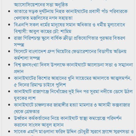
অ্যাসোসিয়েশনের সভা অনুষ্ঠিত
কাতারে সড়ক দুর্ঘটনায় নিহত কানাইঘাটের প্রবাসী পাঁচ পরিবারকে
খেলাফত মজলিসের নগদ সহায়তা
বিএনপি সকল ধর্মের মানুষের সমান অধিকার ও ধর্মীয় মুল্যবোধে
বিশ্বাসী: আবুল কাহের চৌ: শামিম
রাজা গিরিশচন্দ্র স্কুলে বার্ষিক ক্রীড়া প্রতিযোগিতার পুরস্কার বিতরণ
সম্পন্ন
সিলেটে বাংলাদেশ গ্রুপ থিয়েটার ফেডারেশানের বিভাগীয় অভিনয়
কর্মশালা সম্পন্ন
বিশ্ব জনসংখ্যা দিবস উপলক্ষে কানাইঘাটে আলোচনা সভা ও সম্মাননা
প্রদান
কানাইঘাটের কিশোর আহাদের খুনি সায়েমের আদালতে আত্মসমর্পন,
৫ দিনের রিমান্ড চাইবে পুলিশ
কানাইঘাট রাজাগঞ্জে নিখোঁজের দুই দিন পর সুরমা নদীতে ভেসে উঠল
যুবকের লাশ
কানাইঘাটে চাঞ্চল্যকর জাহাঙ্গীর হত্যা মামলার ৩ আসামী কক্সবাজার
থেকে গ্রেফতার
উর্ধ্বতন কর্মকর্তাদের নিয়ে কানাইঘাট স্বাস্থ্য কমপ্লেক্সে পরিদর্শন
করলেন সাংসদ আবুল হাসান
সাবেক এমপি মাওলানা ফরিদ উদ্দিন চৌধুরী স্মরণে ফ্রান্সে স্মরণসভা ও