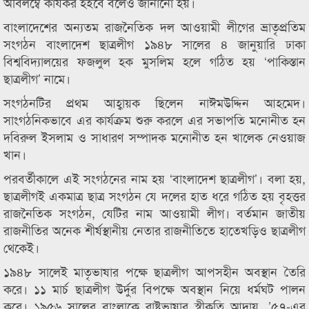
অবিলম্বে কার্যকর হইবে বলেও জানানো হয়।
বাংলাদেশের অন্যতম রাজনৈতিক দল আওয়ামী লীগের ভ্রাতৃপ্রতিম
সংগঠন বাংলাদেশ ছাত্রলীগ ১৯৪৮ সালের ৪ জানুয়ারি ঢাকা
বিশ্ববিদ্যালয়ের ফজলুল হক মুসলিম হলে গঠিত হয় ‘পাকিস্তান
ছাত্রলীগ’ নামে।
সংগঠনটির প্রথম আহ্বায়ক ছিলেন নাঈমউদ্দিন আহমেদ।
সাংগঠনিকভাবে এর কার্যক্রম শুরু করলে এর সভাপতি মনোনীত হন
দবিরুল ইসলাম ও সাধারণ সম্পাদক মনোনীত হন খালেক নেওয়াজ
খান।
পরবর্তীকালে এই সংগঠনের নাম হয় ‘বাংলাদেশ ছাত্রলীগ’। বলা হয়,
ছাত্রলীগই একমাত্র ছাত্র সংগঠন যে দলের হাত ধরে গঠিত হয় বৃহত্তর
রাজনৈতিক সংগঠন, যেটির নাম আওয়ামী লীগ। বর্তমান জাতীয়
রাজনীতির অনেক শীর্ষস্থানীয় নেতার রাজনীতিতে হাতেখড়িও ছাত্রলীগ
থেকেই।
১৯৪৮ সালেই মাতৃভাষার পক্ষে ছাত্রলীগ আপসহীন অবস্থান তৈরি
করে। ১১ মার্চ ছাত্রলীগ উর্দুর বিপক্ষে অবস্থান নিয়ে ধর্মঘট পালন
করে। ১৯৫৬ সালের বাংলাকে রাষ্ট্রভাষার স্বীকৃতি আদায়, ’৫৭-এর