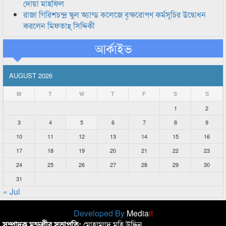
দোয়া মাহফিল
রাজা গিরিশচন্দ্র স্কুল অ্যান্ড কলেজে বৃক্ষরোপণ কর্মসূচির উদ্বোধন
করলেন মিফতাহ্ সিদ্দিকী
আর্কাইভ
AUGUST 2026
M
T
W
T
F
S
S
1
2
3
4
5
6
7
8
9
10
11
12
13
14
15
16
17
18
19
20
21
22
23
24
25
26
27
28
29
30
31
« Jul
Developed By
Media
it
সম্পাদক মন্ডলীর সভাপতি:
মোহাম্মাদ মহি উদ্দিন