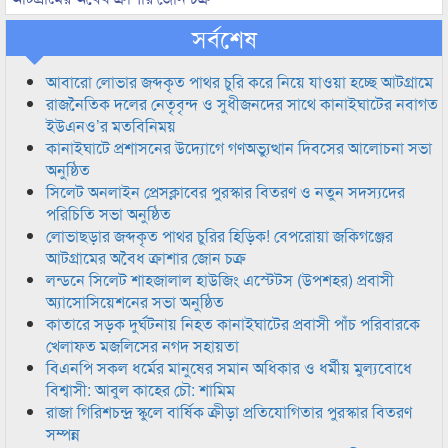
সর্বশেষ
আবারো লোভার জব্দকৃত পাথর চুরি করে নিয়ে যাওয়া হচ্ছে আটগ্রামে
রাজনৈতিক দলের নেতৃবৃন্দ ও সুধীজনদের সাথে কানাইঘাটের নবাগত
ইউএনও’র মতবিনিময়
কানাইঘাটে প্রশাসনের উদ্যোগে গণঅভ্যুত্থান দিবসের আলোচনা সভা
অনুষ্ঠিত
সিলেট অনলাইন প্রেসক্লাবের পুরস্কার বিতরণ ও নতুন সদস্যদের
পরিচিতি সভা অনুষ্ঠিত
লোভাছড়ার জব্দকৃত পাথর চুরির হিড়িক! বেপরোয়া জকিগঞ্জের
আটগ্রামের অবৈধ ক্রাশার জোন চক্র
লন্ডনে সিলেট শাহজালাল হাউজিং এস্টেটস (উপশহর) প্রবাসী
অ্যাসোসিয়েশনের সভা অনুষ্ঠিত
কাতারে সড়ক দুর্ঘটনায় নিহত কানাইঘাটের প্রবাসী পাঁচ পরিবারকে
খেলাফত মজলিসের নগদ সহায়তা
বিএনপি সকল ধর্মের মানুষের সমান অধিকার ও ধর্মীয় মুল্যবোধে
বিশ্বাসী: আবুল কাহের চৌ: শামিম
রাজা গিরিশচন্দ্র স্কুলে বার্ষিক ক্রীড়া প্রতিযোগিতার পুরস্কার বিতরণ
সম্পন্ন