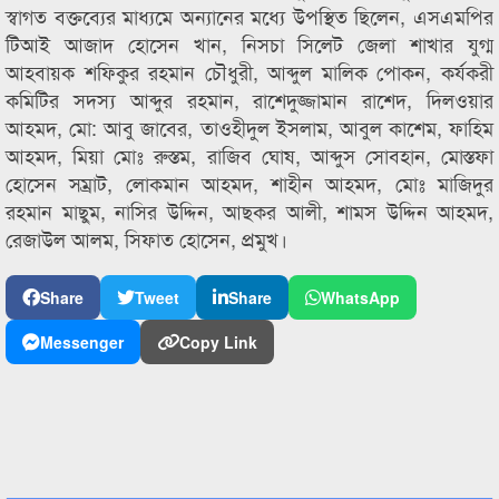
স্বাগত বক্তব্যের মাধ্যমে অন্যানের মধ্যে উপস্থিত ছিলেন, এসএমপির
টিআই আজাদ হোসেন খান, নিসচা সিলেট জেলা শাখার যুগ্ম
আহবায়ক শফিকুর রহমান চৌধুরী, আব্দুল মালিক পোকন, কর্যকরী
কমিটির সদস্য আব্দুর রহমান, রাশেদুজ্জামান রাশেদ, দিলওয়ার
আহমদ, মো: আবু জাবের, তাওহীদুল ইসলাম, আবুল কাশেম, ফাহিম
আহমদ, মিয়া মোঃ রুস্তম, রাজিব ঘোষ, আব্দুস সোবহান, মোস্তফা
হোসেন সম্রাট, লোকমান আহমদ, শাহীন আহমদ, মোঃ মাজিদুর
রহমান মাছুম, নাসির উদ্দিন, আছকর আলী, শামস উদ্দিন আহমদ,
রেজাউল আলম, সিফাত হোসেন, প্রমুখ।
Share
Tweet
Share
WhatsApp
Messenger
Copy Link