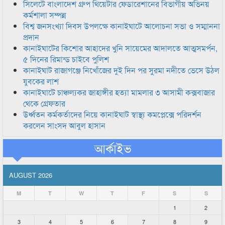
সিলেটে বাংলাদেশ গ্রুপ থিয়েটার ফেডারেশানের বিভাগীয় অভিনয়
কর্মশালা সম্পন্ন
বিশ্ব জনসংখ্যা দিবস উপলক্ষে কানাইঘাটে আলোচনা সভা ও সম্মাননা
প্রদান
কানাইঘাটের কিশোর আহাদের খুনি সায়েমের আদালতে আত্মসমর্পন,
৫ দিনের রিমান্ড চাইবে পুলিশ
কানাইঘাট রাজাগঞ্জে নিখোঁজের দুই দিন পর সুরমা নদীতে ভেসে উঠল
যুবকের লাশ
কানাইঘাটে চাঞ্চল্যকর জাহাঙ্গীর হত্যা মামলার ৩ আসামী কক্সবাজার
থেকে গ্রেফতার
উর্ধ্বতন কর্মকর্তাদের নিয়ে কানাইঘাট স্বাস্থ্য কমপ্লেক্সে পরিদর্শন
করলেন সাংসদ আবুল হাসান
আর্কাইভ
AUGUST 2026
M
T
W
T
F
S
S
1
2
3
4
5
6
7
8
9