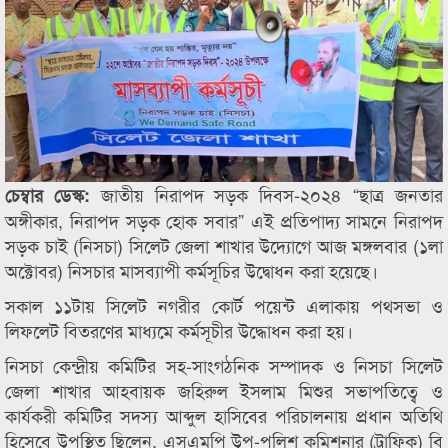
জাতীয় নিরাপদ সড়ক দিবস-২০২৪ “ছাত্র জনতার
চেম্বার ডেস্ক:
অঙ্গীকার, নিরাপদ সড়ক হোক সবার” এই প্রতিপাদ্য সামনে নিরাপদ
সড়ক চাই (নিসচা) সিলেট জেলা শাখার উদ্যোগে আজ মঙ্গলবার (১লা
অক্টোবর) নিসচার মাসব্যাপী কর্মসূচির উদ্বোধন করা হয়েছে।
সকাল ১১টায় সিলেট নগরীর কোর্ট পয়েন্ট এলাকায় পথসভা ও
লিফলেট বিতরণের মাধ্যমে কর্মসূচীর উদ্ধোধন করা হয়।
নিসচা কেন্দ্রীয় কমিটির সহ-সাংগঠনিক সম্পাদক ও নিসচা সিলেট
জেলা শাখার আহবায়ক জহিরুল ইসলাম মিশুর সভাপতিত্বে ও
কার্যকরী কমিটির সদস্য আব্দুল হাসিবের পরিচালনায় প্রধান অতিথি
হিসেবে উপস্থিত ছিলেন, এসএমপি উপ-পুলিশ কমিশনার (ট্রাফিক) বি