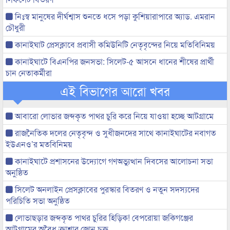
নিঃস্ব মানুষের দীর্ঘশ্বাস শুনতে ধসে পড়া কুশিয়ারাপারে অ্যাড. এমরান
চৌধুরী
কানাইঘাট প্রেসক্লাবে প্রবাসী কমিউনিটি নেতৃবৃন্দের নিয়ে মতিবিনিময়
কানাইঘাটে বিএনপির জনসভা: সিলেট-৫ আসনে ধানের শীষের প্রার্থী
চান নেতাকর্মীরা
এই বিভাগের আরো খবর
আবারো লোভার জব্দকৃত পাথর চুরি করে নিয়ে যাওয়া হচ্ছে আটগ্রামে
রাজনৈতিক দলের নেতৃবৃন্দ ও সুধীজনদের সাথে কানাইঘাটের নবাগত
ইউএনও’র মতবিনিময়
কানাইঘাটে প্রশাসনের উদ্যোগে গণঅভ্যুত্থান দিবসের আলোচনা সভা
অনুষ্ঠিত
সিলেট অনলাইন প্রেসক্লাবের পুরস্কার বিতরণ ও নতুন সদস্যদের
পরিচিতি সভা অনুষ্ঠিত
লোভাছড়ার জব্দকৃত পাথর চুরির হিড়িক! বেপরোয়া জকিগঞ্জের
আটগ্রামের অবৈধ ক্রাশার জোন চক্র