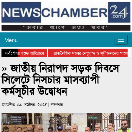
Menu
সর্বশেষ
ে যাওয়া হচ্ছে আটগ্রামে
রাজনৈতিক দলের নেতৃবৃন্দ ও সুধীজনদের সাথে কা
োগিতার পুরস্কার বিতরণ সম্পন্ন
সিলেটে বাংলাদেশ গ্রুপ থিয়েটার ফেডারেশানের বিভা
» জাতীয় নিরাপদ সড়ক দিবসে
সিলেটে নিসচার মাসব্যাপী
কর্মসূচীর উদ্বোধন
প্রকাশিত: ০১. অক্টোবর. ২০২৪ | মঙ্গলবার