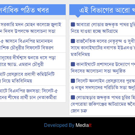
সর্বাধিক পঠিত খবর
এই বিভাগের আরো 
 সরকারি মদন মোহন কলেজে জুলাই
আবারো লোভার জব্দকৃত পাথর চুর
্থান দিবস উপলক্ষে আলোচনা সভা
নিয়ে যাওয়া হচ্ছে আটগ্রামে
-৫ আসনে বিএনপির মনোনয়ন
রাজনৈতিক দলের নেতৃবৃন্দ ও সু
ী আশিক চৌধুরীর লিফলেট বিতরণ
সাথে কানাইঘাটের নবাগত ইউএনও’
মতবিনিময়
মানুষের দীর্ঘশ্বাস শুনতে ধসে পড়া
ারে অ্যাড. এমরান চৌধুরী
কানাইঘাটে প্রশাসনের উদ্যোগে গণঅ
দিবসের আলোচনা সভা অনুষ্ঠিত
ট প্রেসক্লাবে প্রবাসী কমিউনিটি
ের নিয়ে মতিবিনিময়
সিলেট অনলাইন প্রেসক্লাবের পুরস্
ও নতুন সদস্যদের পরিচিতি সভা অনুষ
ঘাটে বিএনপির জনসভা: সিলেট-৫
র শীষের প্রার্থী চান নেতাকর্মীরা
লোভাছড়ার জব্দকৃত পাথর চুরির হ
বেপরোয়া জকিগঞ্জের আটগ্রামের অবৈধ
জোন চক্র
Developed By
Media
it