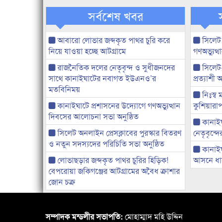
সর্বশেষ খবর
আবারো লোভার জব্দকৃত পাথর চুরি করে
সিলেট
নিয়ে যাওয়া হচ্ছে আটগ্রামে
গণঅভ্যুত
রাজনৈতিক দলের নেতৃবৃন্দ ও সুধীজনদের
সিলেট
সাথে কানাইঘাটের নবাগত ইউএনও’র
প্রত্যাশ
মতবিনিময়
নিঃস্ব 
কানাইঘাটে প্রশাসনের উদ্যোগে গণঅভ্যুত্থান
কুশিয়ারাপ
দিবসের আলোচনা সভা অনুষ্ঠিত
কানাইঘা
সিলেট অনলাইন প্রেসক্লাবের পুরস্কার বিতরণ
নেতৃবৃন্দ
ও নতুন সদস্যদের পরিচিতি সভা অনুষ্ঠিত
কানাই
লোভাছড়ার জব্দকৃত পাথর চুরির হিড়িক!
আসনে ধানে
বেপরোয়া জকিগঞ্জের আটগ্রামের অবৈধ ক্রাশার
জোন চক্র
সম্পাদক মন্ডলীর সভাপতি:
মোহাম্মাদ মহি উদ্দিন