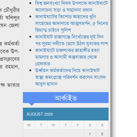
বিশ্ব জনসংখ্যা দিবস উপলক্ষে কানাইঘাটে
দ চৌধুরীর
আলোচনা সভা ও সম্মাননা প্রদান
কানাইঘাটের কিশোর আহাদের খুনি
া খলিলুর
সায়েমের আদালতে আত্মসমর্পন, ৫ দিনের
াখেন জেলা
রিমান্ড চাইবে পুলিশ
কানাইঘাট রাজাগঞ্জে নিখোঁজের দুই দিন
কর্মকর্তা
পর সুরমা নদীতে ভেসে উঠল যুবকের লাশ
কানাইঘাটে চাঞ্চল্যকর জাহাঙ্গীর হত্যা
সাবেক উপ-
মামলার ৩ আসামী কক্সবাজার থেকে
রেসক্লাবের
গ্রেফতার
র রহমান,
উর্ধ্বতন কর্মকর্তাদের নিয়ে কানাইঘাট
স্বাস্থ্য কমপ্লেক্সে পরিদর্শন করলেন সাংসদ
আবুল হাসান
ষ্ক ভাতার
আর্কাইভ
AUGUST 2026
M
T
W
T
F
S
S
1
2