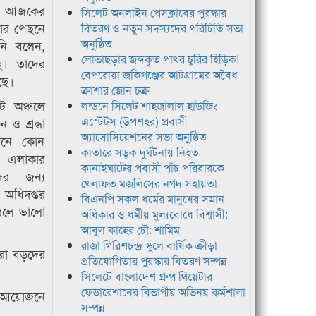
ের আজকের
সিলেট অনলাইন প্রেসক্লাবের পুরস্কার
ছার পেছনে
বিতরণ ও নতুন সদস্যদের পরিচিতি সভা
অনুষ্ঠিত
নি বলেন,
লোভাছড়ার জব্দকৃত পাথর চুরির হিড়িক!
্ছে। তাদের
বেপরোয়া জকিগঞ্জের আটগ্রামের অবৈধ
ছে।
ক্রাশার জোন চক্র
ট অঞ্চলে
লন্ডনে সিলেট শাহজালাল হাউজিং
এস্টেটস (উপশহর) প্রবাসী
 ও শ্রদ্ধা
অ্যাসোসিয়েশনের সভা অনুষ্ঠিত
ানে কোন
কাতারে সড়ক দুর্ঘটনায় নিহত
্য এলাকার
কানাইঘাটের প্রবাসী পাঁচ পরিবারকে
দের জন্য
খেলাফত মজলিসের নগদ সহায়তা
অধিদপ্তর
বিএনপি সকল ধর্মের মানুষের সমান
করলে ভালো
অধিকার ও ধর্মীয় মুল্যবোধে বিশ্বাসী:
আবুল কাহের চৌ: শামিম
রাজা গিরিশচন্দ্র স্কুলে বার্ষিক ক্রীড়া
টরা বড়দের
প্রতিযোগিতার পুরস্কার বিতরণ সম্পন্ন
সিলেটে বাংলাদেশ গ্রুপ থিয়েটার
ফেডারেশানের বিভাগীয় অভিনয় কর্মশালা
ৌথ আয়োজনে
সম্পন্ন