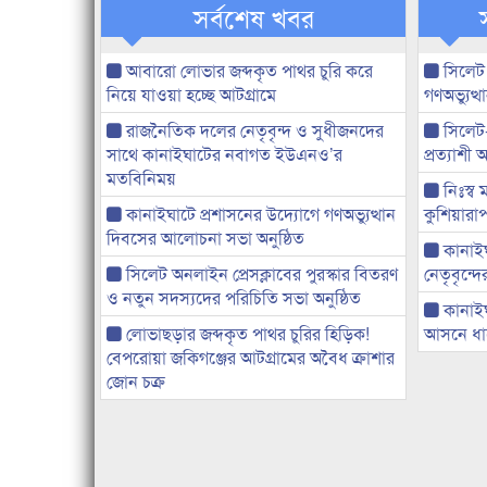
সর্বশেষ খবর
আবারো লোভার জব্দকৃত পাথর চুরি করে
সিলেট
নিয়ে যাওয়া হচ্ছে আটগ্রামে
গণঅভ্যুত
রাজনৈতিক দলের নেতৃবৃন্দ ও সুধীজনদের
সিলেট
সাথে কানাইঘাটের নবাগত ইউএনও’র
প্রত্যাশ
মতবিনিময়
নিঃস্ব 
কানাইঘাটে প্রশাসনের উদ্যোগে গণঅভ্যুত্থান
কুশিয়ারাপ
দিবসের আলোচনা সভা অনুষ্ঠিত
কানাইঘা
সিলেট অনলাইন প্রেসক্লাবের পুরস্কার বিতরণ
নেতৃবৃন্দ
ও নতুন সদস্যদের পরিচিতি সভা অনুষ্ঠিত
কানাই
লোভাছড়ার জব্দকৃত পাথর চুরির হিড়িক!
আসনে ধানে
বেপরোয়া জকিগঞ্জের আটগ্রামের অবৈধ ক্রাশার
জোন চক্র