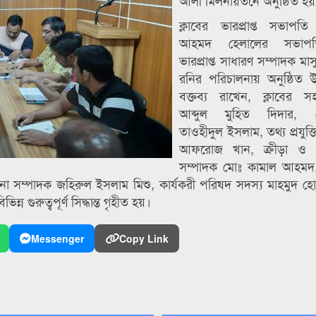
আলী মিলনায়তনে অনুষ্ঠিত হয়
ক্লাবের ভারপ্রাপ্ত সভাপত
আহমদ হেলালের সভাপত
ভারপ্রাপ্ত সাধারণ সম্পাদক ম
রনির পরিচালনায় অনুষ্ঠিত 
বক্তব্য রাখেন, ক্লাবের স
আব্দুল মুহিত দিদার, কো
তাওহীদুল ইসলাম, তথ্য প্রযুক্
আফরোজ খান, ক্রীড়া ও সা
সম্পাদক মোঃ কামাল আহমদ,
শনা সম্পাদক জহিরুল ইসলাম মিশু, কার্যকরী পরিষদ সদস্য মাহমুদ হ
ন গুরুত্বপূর্ণ সিদ্ধান্ত গৃহীত হয়।
Messenger
Copy Link