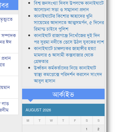
খবর
বিশ্ব জনসংখ্যা দিবস উপলক্ষে কানাইঘাটে
আলোচনা সভা ও সম্মাননা প্রদান
কানাইঘাটের কিশোর আহাদের খুনি
মৃত্যুতে
সায়েমের আদালতে আত্মসমর্পন, ৫ দিনের
রিমান্ড চাইবে পুলিশ
র সম্পাদক
কানাইঘাট রাজাগঞ্জে নিখোঁজের দুই দিন
িনের ঈদ
পর সুরমা নদীতে ভেসে উঠল যুবকের লাশ
কানাইঘাটে চাঞ্চল্যকর জাহাঙ্গীর হত্যা
মামলার ৩ আসামী কক্সবাজার থেকে
প্রধান
গ্রেফতার
হার
উর্ধ্বতন কর্মকর্তাদের নিয়ে কানাইঘাট
স্বাস্থ্য কমপ্লেক্সে পরিদর্শন করলেন সাংসদ
আবুল হাসান
লায়মান
আর্কাইভ
দ লাভ
জসীম
AUGUST 2026
M
T
W
T
F
S
S
1
2