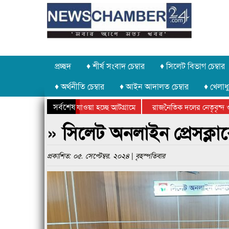
প্রচ্ছদ
♦ শীর্ষ সংবাদ চেম্বার
♦ সিলেট বিভাগ চেম্বার
♦ অর্থনীতি চেম্বার
♦ আইন আদালত চেম্বার
♦ খেলাধু
সর্বশেষ
 পাথর চুরি করে নিয়ে যাওয়া হচ্ছে আটগ্রামে
রাজনৈতিক দলের নেতৃবৃন্দ ও
ে বার্ষিক ক্রীড়া প্রতিযোগিতার পুরস্কার বিতরণ সম্পন্ন
সিলেটে বাংলাদেশ গ্রুপ থিয়
» সিলেট অনলাইন প্রেসক্লাব
প্রকাশিত: ০৫. সেপ্টেম্বর. ২০২৪ | বৃহস্পতিবার