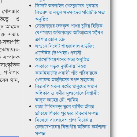
।
সিলেট অনলাইন প্রেসক্লাবের পুরস্কার
ি গোলজার
বিতরণ ও নতুন সদস্যদের পরিচিতি সভা
িত্বে ও
অনুষ্ঠিত
াসুদ আহমদ
লোভাছড়ার জব্দকৃত পাথর চুরির হিড়িক!
বেপরোয়া জকিগঞ্জের আটগ্রামের অবৈধ
উক্ত সভায়
ক্রাশার জোন চক্র
হ-সভাপতি
লন্ডনে সিলেট শাহজালাল হাউজিং
ষাধ্যক্ষ
এস্টেটস (উপশহর) প্রবাসী
তি সম্পাদক
অ্যাসোসিয়েশনের সভা অনুষ্ঠিত
ংস্কৃতিক
কাতারে সড়ক দুর্ঘটনায় নিহত
 পাঠাগার
কানাইঘাটের প্রবাসী পাঁচ পরিবারকে
োসেন খান,
খেলাফত মজলিসের নগদ সহায়তা
বিএনপি সকল ধর্মের মানুষের সমান
অধিকার ও ধর্মীয় মুল্যবোধে বিশ্বাসী:
আবুল কাহের চৌ: শামিম
রাজা গিরিশচন্দ্র স্কুলে বার্ষিক ক্রীড়া
প্রতিযোগিতার পুরস্কার বিতরণ সম্পন্ন
সিলেটে বাংলাদেশ গ্রুপ থিয়েটার
ফেডারেশানের বিভাগীয় অভিনয় কর্মশালা
সম্পন্ন