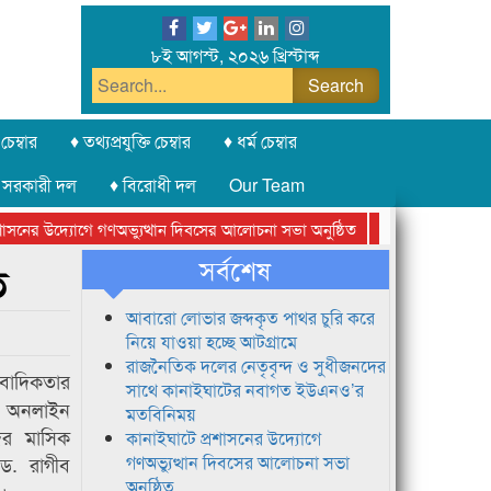
৮ই আগস্ট, ২০২৬ খ্রিস্টাব্দ
চেম্বার
♦ তথ্যপ্রযুক্তি চেম্বার
♦ ধর্ম চেম্বার
 সরকারী দল
♦ বিরোধী দল
Our Team
নের উদ্যোগে গণঅভ্যুত্থান দিবসের আলোচনা সভা অনুষ্ঠিত
সিলেট অনলাইন প্রেস
সর্বশেষ
ত
আবারো লোভার জব্দকৃত পাথর চুরি করে
নিয়ে যাওয়া হচ্ছে আটগ্রামে
রাজনৈতিক দলের নেতৃবৃন্দ ও সুধীজনদের
বাদিকতার
সাথে কানাইঘাটের নবাগত ইউএনও’র
ট অনলাইন
মতবিনিময়
দের মাসিক
কানাইঘাটে প্রশাসনের উদ্যোগে
 ড. রাগীব
গণঅভ্যুত্থান দিবসের আলোচনা সভা
অনুষ্ঠিত