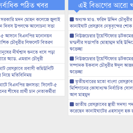
সর্বাধিক পঠিত খবর
এই বিভাগের আরো 
 সরকারি মদন মোহন কলেজে জুলাই
অধ্যক্ষ মাও. ফরিদ উদ্দিন চৌধুরীর 
্থান দিবস উপলক্ষে আলোচনা সভা
কানাইঘাট প্রেসক্লাব নেতৃবৃন্দের শোক
-৫ আসনে বিএনপির মনোনয়ন
নিউজচেম্বার টুয়েন্টিফোর ডটকমে
ী আশিক চৌধুরীর লিফলেট বিতরণ
মন্ডলীর সভাপতি মোহাম্মদ মহি উদ্দ
শুভেচ্ছা
মানুষের দীর্ঘশ্বাস শুনতে ধসে পড়া
ারে অ্যাড. এমরান চৌধুরী
নিউজচেম্বার টুয়েন্টিফোর ডটকমের 
সম্পাদক ইকবাল চৌধুরীর ঈদুল আজ
ট প্রেসক্লাবে প্রবাসী কমিউনিটি
শুভেচ্ছা
ের নিয়ে মতিবিনিময়
তৃতীয়বারের মতো বাংলা প্রেসক্লাব
ঘাটে বিএনপির জনসভা: সিলেট-৫
মিশিগানের কোষাধ্যক্ষ নির্বাচিত সো
র শীষের প্রার্থী চান নেতাকর্মীরা
আল মাহমুদ
জাতীয় প্রেসক্লাবের স্থায়ী সদস্য প
করেছেন কানাইঘাটের এহসানুল হক 