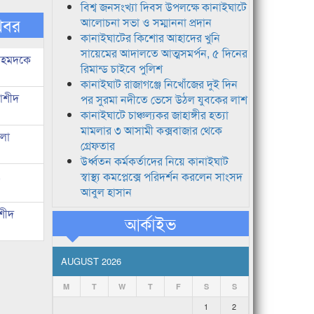
বিশ্ব জনসংখ্যা দিবস উপলক্ষে কানাইঘাটে
খবর
আলোচনা সভা ও সম্মাননা প্রদান
কানাইঘাটের কিশোর আহাদের খুনি
সায়েমের আদালতে আত্মসমর্পন, ৫ দিনের
 আহমদকে
রিমান্ড চাইবে পুলিশ
কানাইঘাট রাজাগঞ্জে নিখোঁজের দুই দিন
নাশীদ
পর সুরমা নদীতে ভেসে উঠল যুবকের লাশ
কানাইঘাটে চাঞ্চল্যকর জাহাঙ্গীর হত্যা
মামলার ৩ আসামী কক্সবাজার থেকে
তলো
গ্রেফতার
উর্ধ্বতন কর্মকর্তাদের নিয়ে কানাইঘাট
,
স্বাস্থ্য কমপ্লেক্সে পরিদর্শন করলেন সাংসদ
আবুল হাসান
াশীদ
আর্কাইভ
AUGUST 2026
M
T
W
T
F
S
S
1
2