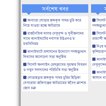
সর্বশেষ খবর
আবারো লোভার জব্দকৃত পাথর চুরি করে
সিলেট
নিয়ে যাওয়া হচ্ছে আটগ্রামে
গণঅভ্যুত
রাজনৈতিক দলের নেতৃবৃন্দ ও সুধীজনদের
সিলেট
সাথে কানাইঘাটের নবাগত ইউএনও’র
প্রত্যাশ
মতবিনিময়
নিঃস্ব 
কানাইঘাটে প্রশাসনের উদ্যোগে গণঅভ্যুত্থান
কুশিয়ারাপ
দিবসের আলোচনা সভা অনুষ্ঠিত
কানাইঘা
সিলেট অনলাইন প্রেসক্লাবের পুরস্কার বিতরণ
নেতৃবৃন্দ
ও নতুন সদস্যদের পরিচিতি সভা অনুষ্ঠিত
কানাই
লোভাছড়ার জব্দকৃত পাথর চুরির হিড়িক!
আসনে ধানে
বেপরোয়া জকিগঞ্জের আটগ্রামের অবৈধ ক্রাশার
জোন চক্র