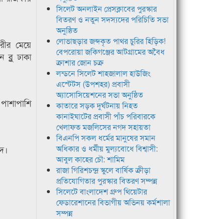
সিলেট অনলাইন প্রেসক্লাবের পুরস্কার
বিতরণ ও নতুন সদস্যদের পরিচিতি সভা
অনুষ্ঠিত
লোভাছড়ার জব্দকৃত পাথর চুরির হিড়িক!
ারীর মেয়ে
বেপরোয়া জকিগঞ্জের আটগ্রামের অবৈধ
্লু ঢাকা
ক্রাশার জোন চক্র
লন্ডনে সিলেট শাহজালাল হাউজিং
এস্টেটস (উপশহর) প্রবাসী
অ্যাসোসিয়েশনের সভা অনুষ্ঠিত
 পাশাপাশি
কাতারে সড়ক দুর্ঘটনায় নিহত
কানাইঘাটের প্রবাসী পাঁচ পরিবারকে
খেলাফত মজলিসের নগদ সহায়তা
বিএনপি সকল ধর্মের মানুষের সমান
ুদ।
অধিকার ও ধর্মীয় মুল্যবোধে বিশ্বাসী:
আবুল কাহের চৌ: শামিম
রাজা গিরিশচন্দ্র স্কুলে বার্ষিক ক্রীড়া
প্রতিযোগিতার পুরস্কার বিতরণ সম্পন্ন
সিলেটে বাংলাদেশ গ্রুপ থিয়েটার
ফেডারেশানের বিভাগীয় অভিনয় কর্মশালা
সম্পন্ন