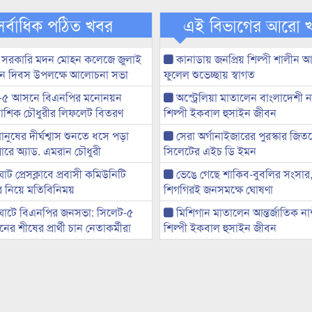
সর্বাধিক পঠিত খবর
এই বিভাগের আরো 
 সরকারি মদন মোহন কলেজে জুলাই
কানাডায় জনপ্রিয় শিল্পী শালীন
্থান দিবস উপলক্ষে আলোচনা সভা
ফুলেল শুভেচ্ছায় স্বাগত
-৫ আসনে বিএনপির মনোনয়ন
অস্ট্রেলিয়া মাতালেন বাংলাদেশী 
ী আশিক চৌধুরীর লিফলেট বিতরণ
শিল্পী ইকবাল হুসাইন জীবন
মানুষের দীর্ঘশ্বাস শুনতে ধসে পড়া
সেরা অর্গানাইজারের পুরস্কার জি
ারে অ্যাড. এমরান চৌধুরী
সিলেটের এইচ ডি ইমন
ট প্রেসক্লাবে প্রবাসী কমিউনিটি
ভেঙে গেছে শাকিব-বুবলির সংসার
ের নিয়ে মতিবিনিময়
শিগগিরই জনসমক্ষে ঘোষণা
ঘাটে বিএনপির জনসভা: সিলেট-৫
মিশিগান মাতালেন আন্তর্জাতিক ন
র শীষের প্রার্থী চান নেতাকর্মীরা
শিল্পী ইকবাল হুসাইন জীবন