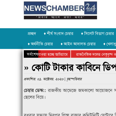
প্রচ্ছদ
♦ শীর্ষ সংবাদ চেম্বার
♦ সিলেট বিভাগ চেম্বার
♦ অর্থনীতি চেম্বার
♦ আইন আদালত চেম্বার
♦ খেলাধু
সর্বশেষ
 পাথর চুরি করে নিয়ে যাওয়া হচ্ছে আটগ্রামে
রাজনৈতিক দলের নেতৃবৃন্দ ও 
 বার্ষিক ক্রীড়া প্রতিযোগিতার পুরস্কার বিতরণ সম্পন্ন
সিলেটে বাংলাদেশ গ্রুপ থিয়ে
» কোটি টাকার কাবিনে ডি
প্রকাশিত: ০১. অক্টোবর. ২০২০ | বৃহস্পতিবার
রাজকীয় আমেজে জমকালো আয়োজনে সম্প
চেম্বার ডেস্ক::
ছেলের বিয়ে।
বুধবার সন্ধ্যায় মিরপুর প্রিন্স বাজার কমিউনিটি সেন্টা