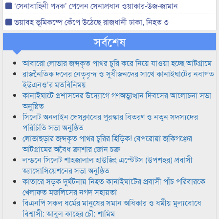
‘সেনাবাহিনী পদক’ পেলেন সেনাপ্রধান ওয়াকার-উজ-জামান
ভয়াবহ ভূমিকম্পে কেঁপে উঠেছে রাজধানী ঢাকা, নিহত ৩
সর্বশেষ
আবারো লোভার জব্দকৃত পাথর চুরি করে নিয়ে যাওয়া হচ্ছে আটগ্রামে
রাজনৈতিক দলের নেতৃবৃন্দ ও সুধীজনদের সাথে কানাইঘাটের নবাগত
ইউএনও’র মতবিনিময়
কানাইঘাটে প্রশাসনের উদ্যোগে গণঅভ্যুত্থান দিবসের আলোচনা সভা
অনুষ্ঠিত
সিলেট অনলাইন প্রেসক্লাবের পুরস্কার বিতরণ ও নতুন সদস্যদের
পরিচিতি সভা অনুষ্ঠিত
লোভাছড়ার জব্দকৃত পাথর চুরির হিড়িক! বেপরোয়া জকিগঞ্জের
আটগ্রামের অবৈধ ক্রাশার জোন চক্র
লন্ডনে সিলেট শাহজালাল হাউজিং এস্টেটস (উপশহর) প্রবাসী
অ্যাসোসিয়েশনের সভা অনুষ্ঠিত
কাতারে সড়ক দুর্ঘটনায় নিহত কানাইঘাটের প্রবাসী পাঁচ পরিবারকে
খেলাফত মজলিসের নগদ সহায়তা
বিএনপি সকল ধর্মের মানুষের সমান অধিকার ও ধর্মীয় মুল্যবোধে
বিশ্বাসী: আবুল কাহের চৌ: শামিম