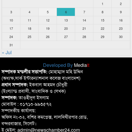
1
2
3
4
5
6
7
8
9
10
11
12
13
14
15
16
17
18
19
20
21
22
23
24
25
26
27
28
29
30
31
« Jul
Developed By
Media
it
সম্পাদক মন্ডলীর সভাপতি:
মোহাম্মাদ মহি উদ্দিন
(অধ্যক্ষ,সার্ক ইন্টারন্যাশনাল কলেজ বাংলাদেশ)
প্রধান সম্পাদক:
ইকবাল আহমদ চৌধুরী
(ইংল্যান্ড প্রবাসী, সাংবাদিক ও লেখক)
সম্পাদক:
তাওহীদুল ইসলাম
মোবাইল : ০১৭১০-৯৯৩৫৭২
সম্পাদকীয় কার্যালয়:
অফিস নং-০২, বশির কমপ্লেক্স, লালদিঘীরপার রোড,
বন্দরবাজার, সিলেট।
ই মেইল: admin@newschamber24.com