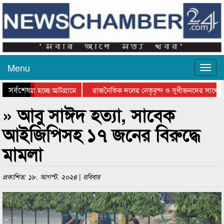
Menu
সর্বশেষ
ে যাওয়া হচ্ছে আটগ্রামে
রাজনৈতিক দলের নেতৃবৃন্দ ও সুধীজনদের সাথে কা
যোগিতার পুরস্কার বিতরণ সম্পন্ন
সিলেটে বাংলাদেশ গ্রুপ থিয়েটার ফেডারেশানের বিভ
» আবু সাঈদ হত্যা, সাবেক
আইজিপিসহ ১৭ জনের বিরুদ্ধে
মামলা
প্রকাশিত: ১৮. আগস্ট. ২০২৪ | রবিবার