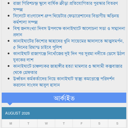
রাজা গিরিশচন্দ্র স্কুলে বার্ষিক ক্রীড়া প্রতিযোগিতার পুরস্কার বিতরণ
সম্পন্ন
সিলেটে বাংলাদেশ গ্রুপ থিয়েটার ফেডারেশানের বিভাগীয় অভিনয়
কর্মশালা সম্পন্ন
বিশ্ব জনসংখ্যা দিবস উপলক্ষে কানাইঘাটে আলোচনা সভা ও সম্মাননা
প্রদান
কানাইঘাটের কিশোর আহাদের খুনি সায়েমের আদালতে আত্মসমর্পন,
৫ দিনের রিমান্ড চাইবে পুলিশ
কানাইঘাট রাজাগঞ্জে নিখোঁজের দুই দিন পর সুরমা নদীতে ভেসে উঠল
যুবকের লাশ
কানাইঘাটে চাঞ্চল্যকর জাহাঙ্গীর হত্যা মামলার ৩ আসামী কক্সবাজার
থেকে গ্রেফতার
উর্ধ্বতন কর্মকর্তাদের নিয়ে কানাইঘাট স্বাস্থ্য কমপ্লেক্সে পরিদর্শন
করলেন সাংসদ আবুল হাসান
আর্কাইভ
AUGUST 2026
M
T
W
T
F
S
S