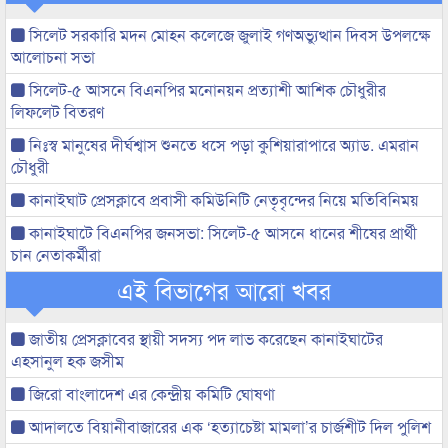
সিলেট সরকারি মদন মোহন কলেজে জুলাই গণঅভ্যুত্থান দিবস উপলক্ষে
আলোচনা সভা
সিলেট-৫ আসনে বিএনপির মনোনয়ন প্রত্যাশী আশিক চৌধুরীর
লিফলেট বিতরণ
নিঃস্ব মানুষের দীর্ঘশ্বাস শুনতে ধসে পড়া কুশিয়ারাপারে অ্যাড. এমরান
চৌধুরী
কানাইঘাট প্রেসক্লাবে প্রবাসী কমিউনিটি নেতৃবৃন্দের নিয়ে মতিবিনিময়
কানাইঘাটে বিএনপির জনসভা: সিলেট-৫ আসনে ধানের শীষের প্রার্থী
চান নেতাকর্মীরা
এই বিভাগের আরো খবর
জাতীয় প্রেসক্লাবের স্থায়ী সদস্য পদ লাভ করেছেন কানাইঘাটের
এহসানুল হক জসীম
জিরো বাংলাদেশ এর কেন্দ্রীয় কমিটি ঘোষণা
আদালতে বিয়ানীবাজারের এক ‘হত্যাচেষ্টা মামলা’র চার্জশীট দিল পুলিশ