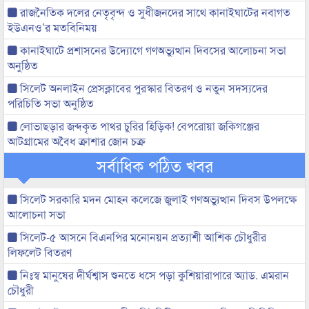
রাজনৈতিক দলের নেতৃবৃন্দ ও সুধীজনদের সাথে কানাইঘাটের নবাগত
ইউএনও’র মতবিনিময়
কানাইঘাটে প্রশাসনের উদ্যোগে গণঅভ্যুত্থান দিবসের আলোচনা সভা
অনুষ্ঠিত
সিলেট অনলাইন প্রেসক্লাবের পুরস্কার বিতরণ ও নতুন সদস্যদের
পরিচিতি সভা অনুষ্ঠিত
লোভাছড়ার জব্দকৃত পাথর চুরির হিড়িক! বেপরোয়া জকিগঞ্জের
আটগ্রামের অবৈধ ক্রাশার জোন চক্র
সর্বাধিক পঠিত খবর
সিলেট সরকারি মদন মোহন কলেজে জুলাই গণঅভ্যুত্থান দিবস উপলক্ষে
আলোচনা সভা
সিলেট-৫ আসনে বিএনপির মনোনয়ন প্রত্যাশী আশিক চৌধুরীর
লিফলেট বিতরণ
নিঃস্ব মানুষের দীর্ঘশ্বাস শুনতে ধসে পড়া কুশিয়ারাপারে অ্যাড. এমরান
চৌধুরী