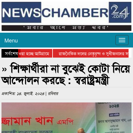
Menu
সর্বশেষ
িয়ে যাওয়া হচ্ছে আটগ্রামে
রাজনৈতিক দলের নেতৃবৃন্দ ও সুধীজনদের সাথে
তিযোগিতার পুরস্কার বিতরণ সম্পন্ন
সিলেটে বাংলাদেশ গ্রুপ থিয়েটার ফেডারেশানের ব
» শিক্ষার্থীরা না বুঝেই কোটা নিয়ে
আন্দোলন করছে : স্বরাষ্ট্রমন্ত্রী
প্রকাশিত: ১৪. জুলাই. ২০২৪ | রবিবার