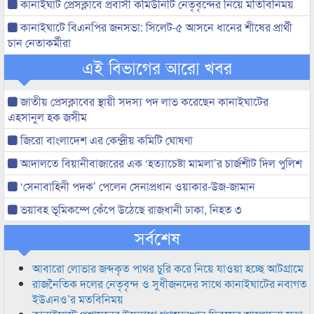
কানাইঘাট প্রেসক্লাবে প্রবাসী কমিউনিটি নেতৃবৃন্দের নিয়ে মতিবিনিময়
কানাইঘাটে বিএনপির জনসভা: সিলেট-৫ আসনে ধানের শীষের প্রার্থী
চান নেতাকর্মীরা
এই বিভাগের আরো খবর
জাতীয় প্রেসক্লাবের স্থায়ী সদস্য পদ লাভ করেছেন কানাইঘাটের
এহসানুল হক জসীম
জিরো বাংলাদেশ এর কেন্দ্রীয় কমিটি ঘোষণা
আদালতে বিয়ানীবাজারের এক ‘হত্যাচেষ্টা মামলা’র চার্জশীট দিল পুলিশ
‘সেনাবাহিনী পদক’ পেলেন সেনাপ্রধান ওয়াকার-উজ-জামান
ভয়াবহ ভূমিকম্পে কেঁপে উঠেছে রাজধানী ঢাকা, নিহত ৩
সর্বশেষ
আবারো লোভার জব্দকৃত পাথর চুরি করে নিয়ে যাওয়া হচ্ছে আটগ্রামে
রাজনৈতিক দলের নেতৃবৃন্দ ও সুধীজনদের সাথে কানাইঘাটের নবাগত
ইউএনও’র মতবিনিময়