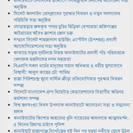
কানাইঘাটে প্রশাসনের উদ্যোগে গণঅভ্যুত্থান দিবসের আলোচনা সভা
অনুষ্ঠিত
সিলেট অনলাইন প্রেসক্লাবের পুরস্কার বিতরণ ও নতুন সদস্যদের
পরিচিতি সভা অনুষ্ঠিত
লোভাছড়ার জব্দকৃত পাথর চুরির হিড়িক! বেপরোয়া জকিগঞ্জের
আটগ্রামের অবৈধ ক্রাশার জোন চক্র
লন্ডনে সিলেট শাহজালাল হাউজিং এস্টেটস (উপশহর) প্রবাসী
অ্যাসোসিয়েশনের সভা অনুষ্ঠিত
কাতারে সড়ক দুর্ঘটনায় নিহত কানাইঘাটের প্রবাসী পাঁচ পরিবারকে
খেলাফত মজলিসের নগদ সহায়তা
বিএনপি সকল ধর্মের মানুষের সমান অধিকার ও ধর্মীয় মুল্যবোধে
বিশ্বাসী: আবুল কাহের চৌ: শামিম
রাজা গিরিশচন্দ্র স্কুলে বার্ষিক ক্রীড়া প্রতিযোগিতার পুরস্কার বিতরণ
সম্পন্ন
সিলেটে বাংলাদেশ গ্রুপ থিয়েটার ফেডারেশানের বিভাগীয় অভিনয়
কর্মশালা সম্পন্ন
বিশ্ব জনসংখ্যা দিবস উপলক্ষে কানাইঘাটে আলোচনা সভা ও সম্মাননা
প্রদান
কানাইঘাটের কিশোর আহাদের খুনি সায়েমের আদালতে আত্মসমর্পন,
৫ দিনের রিমান্ড চাইবে পুলিশ
কানাইঘাট রাজাগঞ্জে নিখোঁজের দুই দিন পর সুরমা নদীতে ভেসে উঠল