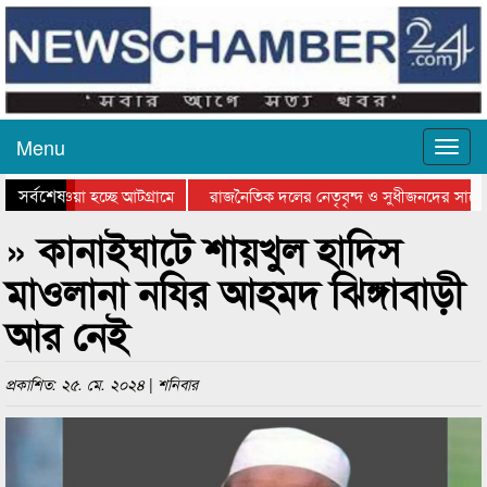
Menu
সর্বশেষ
িয়ে যাওয়া হচ্ছে আটগ্রামে
রাজনৈতিক দলের নেতৃবৃন্দ ও সুধীজনদের সাথে 
তিযোগিতার পুরস্কার বিতরণ সম্পন্ন
সিলেটে বাংলাদেশ গ্রুপ থিয়েটার ফেডারেশানের ব
» কানাইঘাটে শায়খুল হাদিস
মাওলানা নযির আহমদ ঝিঙ্গাবাড়ী
আর নেই
প্রকাশিত: ২৫. মে. ২০২৪ | শনিবার