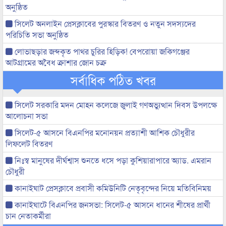
অনুষ্ঠিত
সিলেট অনলাইন প্রেসক্লাবের পুরস্কার বিতরণ ও নতুন সদস্যদের
পরিচিতি সভা অনুষ্ঠিত
লোভাছড়ার জব্দকৃত পাথর চুরির হিড়িক! বেপরোয়া জকিগঞ্জের
আটগ্রামের অবৈধ ক্রাশার জোন চক্র
সর্বাধিক পঠিত খবর
সিলেট সরকারি মদন মোহন কলেজে জুলাই গণঅভ্যুত্থান দিবস উপলক্ষে
আলোচনা সভা
সিলেট-৫ আসনে বিএনপির মনোনয়ন প্রত্যাশী আশিক চৌধুরীর
লিফলেট বিতরণ
নিঃস্ব মানুষের দীর্ঘশ্বাস শুনতে ধসে পড়া কুশিয়ারাপারে অ্যাড. এমরান
চৌধুরী
কানাইঘাট প্রেসক্লাবে প্রবাসী কমিউনিটি নেতৃবৃন্দের নিয়ে মতিবিনিময়
কানাইঘাটে বিএনপির জনসভা: সিলেট-৫ আসনে ধানের শীষের প্রার্থী
চান নেতাকর্মীরা