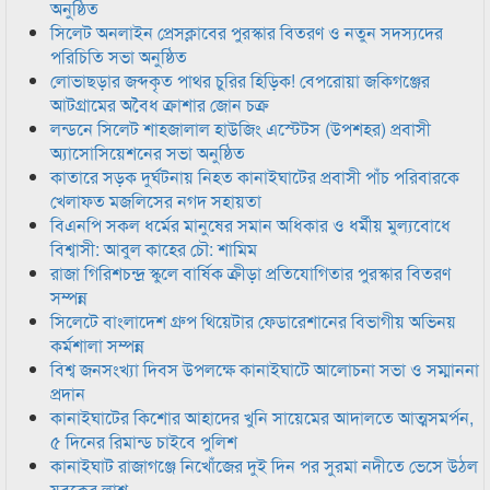
অনুষ্ঠিত
সিলেট অনলাইন প্রেসক্লাবের পুরস্কার বিতরণ ও নতুন সদস্যদের
পরিচিতি সভা অনুষ্ঠিত
লোভাছড়ার জব্দকৃত পাথর চুরির হিড়িক! বেপরোয়া জকিগঞ্জের
আটগ্রামের অবৈধ ক্রাশার জোন চক্র
লন্ডনে সিলেট শাহজালাল হাউজিং এস্টেটস (উপশহর) প্রবাসী
অ্যাসোসিয়েশনের সভা অনুষ্ঠিত
কাতারে সড়ক দুর্ঘটনায় নিহত কানাইঘাটের প্রবাসী পাঁচ পরিবারকে
খেলাফত মজলিসের নগদ সহায়তা
বিএনপি সকল ধর্মের মানুষের সমান অধিকার ও ধর্মীয় মুল্যবোধে
বিশ্বাসী: আবুল কাহের চৌ: শামিম
রাজা গিরিশচন্দ্র স্কুলে বার্ষিক ক্রীড়া প্রতিযোগিতার পুরস্কার বিতরণ
সম্পন্ন
সিলেটে বাংলাদেশ গ্রুপ থিয়েটার ফেডারেশানের বিভাগীয় অভিনয়
কর্মশালা সম্পন্ন
বিশ্ব জনসংখ্যা দিবস উপলক্ষে কানাইঘাটে আলোচনা সভা ও সম্মাননা
প্রদান
কানাইঘাটের কিশোর আহাদের খুনি সায়েমের আদালতে আত্মসমর্পন,
৫ দিনের রিমান্ড চাইবে পুলিশ
কানাইঘাট রাজাগঞ্জে নিখোঁজের দুই দিন পর সুরমা নদীতে ভেসে উঠল
যুবকের লাশ