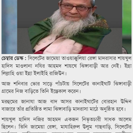
সিলেটের জামেয়া তাওয়াক্কুলিয়া রেঙ্গা মাদরাসার শায়খুল
চেম্বার ডেস্ক :
হাদিস মাওলানা নযির আহমদ শায়খে ঝিঙ্গাবাড়ী আর নেই। ইন্না
লিল্লাহি ওয়া ইন্না ইলাইহি রাজিউন।
আজ শনিবার ভোর সাড়ে পাঁচটায় সিলেটের কানাইঘাট ঝিঙ্গাবাড়ী
গ্রামের নিজ বাড়িতে তিনি ইন্তেকাল করেন।
মরহুমের জানাযা আজ বাদ আসর কানাইঘাটের বোরহান উদ্দিন
বাজারে তাঁর প্রতিষ্ঠিত লামা ঝিঙ্গাবাড়ি মাদরাসা মাঠে অনুষ্ঠিত হবে।
শায়খুল হাদিস নজির আহমদ একজন নিভৃতচারী সাধক আলেম
ছিলেন। তিনি জামেয়া রেঙ্গা, মাযাহিরুল উলুম গাছবাড়ি, সিলেটের