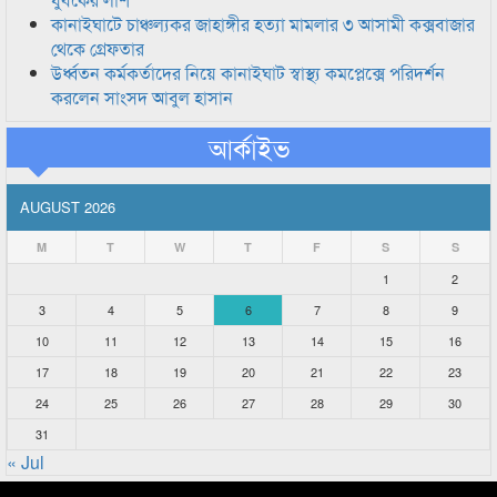
কানাইঘাটে চাঞ্চল্যকর জাহাঙ্গীর হত্যা মামলার ৩ আসামী কক্সবাজার
থেকে গ্রেফতার
উর্ধ্বতন কর্মকর্তাদের নিয়ে কানাইঘাট স্বাস্থ্য কমপ্লেক্সে পরিদর্শন
করলেন সাংসদ আবুল হাসান
আর্কাইভ
AUGUST 2026
M
T
W
T
F
S
S
1
2
3
4
5
6
7
8
9
10
11
12
13
14
15
16
17
18
19
20
21
22
23
24
25
26
27
28
29
30
31
« Jul