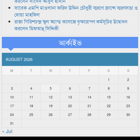
করলেন সাংসদ আবুল হাসান
সাবেক এমপি মাওলানা ফরিদ উদ্দিন চৌধুরী স্মরণে ফ্রান্সে স্মরণসভা ও
দোয়া মাহফিল
রাজা গিরিশচন্দ্র স্কুল অ্যান্ড কলেজে বৃক্ষরোপণ কর্মসূচির উদ্বোধন
করলেন মিফতাহ্ সিদ্দিকী
আর্কাইভ
AUGUST 2026
M
T
W
T
F
S
S
1
2
3
4
5
6
7
8
9
10
11
12
13
14
15
16
17
18
19
20
21
22
23
24
25
26
27
28
29
30
31
« Jul