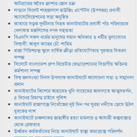
আটগ্রামের অবৈধ ক্রাশার জোন চক্র
লন্ডনে সিলেট শাহজালাল হাউজিং এস্টেটস (উপশহর) প্রবাসী
অ্যাসোসিয়েশনের সভা অনুষ্ঠিত
কাতারে সড়ক দুর্ঘটনায় নিহত কানাইঘাটের প্রবাসী পাঁচ পরিবারকে
খেলাফত মজলিসের নগদ সহায়তা
বিএনপি সকল ধর্মের মানুষের সমান অধিকার ও ধর্মীয় মুল্যবোধে
বিশ্বাসী: আবুল কাহের চৌ: শামিম
রাজা গিরিশচন্দ্র স্কুলে বার্ষিক ক্রীড়া প্রতিযোগিতার পুরস্কার বিতরণ
সম্পন্ন
সিলেটে বাংলাদেশ গ্রুপ থিয়েটার ফেডারেশানের বিভাগীয় অভিনয়
কর্মশালা সম্পন্ন
বিশ্ব জনসংখ্যা দিবস উপলক্ষে কানাইঘাটে আলোচনা সভা ও সম্মাননা
প্রদান
কানাইঘাটের কিশোর আহাদের খুনি সায়েমের আদালতে আত্মসমর্পন,
৫ দিনের রিমান্ড চাইবে পুলিশ
কানাইঘাট রাজাগঞ্জে নিখোঁজের দুই দিন পর সুরমা নদীতে ভেসে উঠল
যুবকের লাশ
কানাইঘাটে চাঞ্চল্যকর জাহাঙ্গীর হত্যা মামলার ৩ আসামী কক্সবাজার
থেকে গ্রেফতার
উর্ধ্বতন কর্মকর্তাদের নিয়ে কানাইঘাট স্বাস্থ্য কমপ্লেক্সে পরিদর্শন