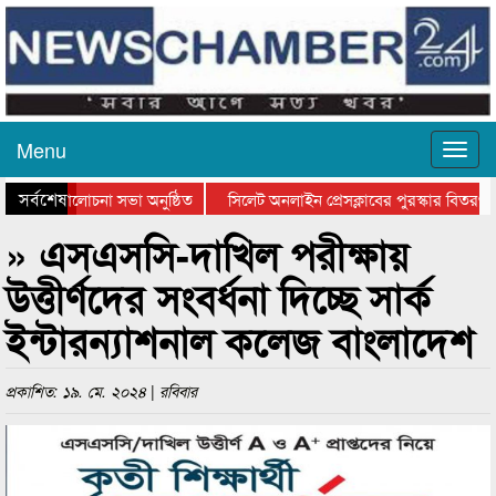
Menu
সর্বশেষ
দিবসের আলোচনা সভা অনুষ্ঠিত
সিলেট অনলাইন প্রেসক্লাবের পুরস্কার বিতরণ ও ন
চনা সভা ও সম্মাননা প্রদান
কানাইঘাটের কিশোর আহাদের খুনি সায়েমের আদালত
» এসএসসি-দাখিল পরীক্ষায়
উত্তীর্ণদের সংবর্ধনা দিচ্ছে সার্ক
ইন্টারন্যাশনাল কলেজ বাংলাদেশ
প্রকাশিত: ১৯. মে. ২০২৪ | রবিবার