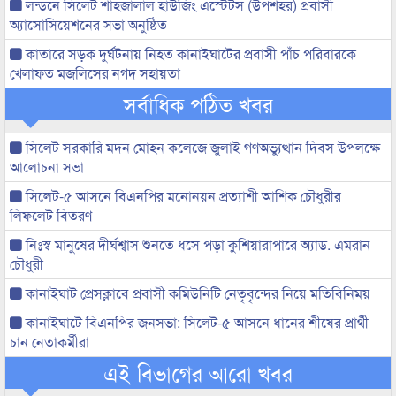
লন্ডনে সিলেট শাহজালাল হাউজিং এস্টেটস (উপশহর) প্রবাসী
অ্যাসোসিয়েশনের সভা অনুষ্ঠিত
কাতারে সড়ক দুর্ঘটনায় নিহত কানাইঘাটের প্রবাসী পাঁচ পরিবারকে
খেলাফত মজলিসের নগদ সহায়তা
সর্বাধিক পঠিত খবর
সিলেট সরকারি মদন মোহন কলেজে জুলাই গণঅভ্যুত্থান দিবস উপলক্ষে
আলোচনা সভা
সিলেট-৫ আসনে বিএনপির মনোনয়ন প্রত্যাশী আশিক চৌধুরীর
লিফলেট বিতরণ
নিঃস্ব মানুষের দীর্ঘশ্বাস শুনতে ধসে পড়া কুশিয়ারাপারে অ্যাড. এমরান
চৌধুরী
কানাইঘাট প্রেসক্লাবে প্রবাসী কমিউনিটি নেতৃবৃন্দের নিয়ে মতিবিনিময়
কানাইঘাটে বিএনপির জনসভা: সিলেট-৫ আসনে ধানের শীষের প্রার্থী
চান নেতাকর্মীরা
এই বিভাগের আরো খবর