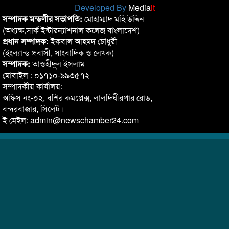
Developed By
Media
it
সম্পাদক মন্ডলীর সভাপতি:
মোহাম্মাদ মহি উদ্দিন
(অধ্যক্ষ,সার্ক ইন্টারন্যাশনাল কলেজ বাংলাদেশ)
প্রধান সম্পাদক:
ইকবাল আহমদ চৌধুরী
(ইংল্যান্ড প্রবাসী, সাংবাদিক ও লেখক)
সম্পাদক:
তাওহীদুল ইসলাম
মোবাইল : ০১৭১০-৯৯৩৫৭২
সম্পাদকীয় কার্যালয়:
অফিস নং-০২, বশির কমপ্লেক্স, লালদিঘীরপার রোড,
বন্দরবাজার, সিলেট।
ই মেইল: admin@newschamber24.com