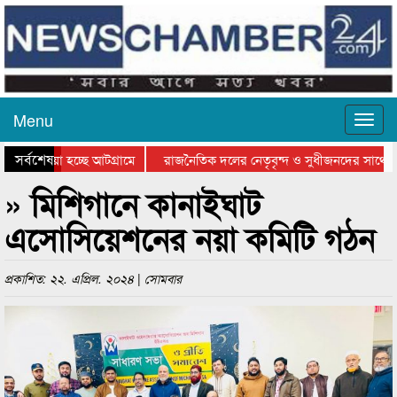
Menu
সর্বশেষ
ে যাওয়া হচ্ছে আটগ্রামে
রাজনৈতিক দলের নেতৃবৃন্দ ও সুধীজনদের সাথে কা
োগিতার পুরস্কার বিতরণ সম্পন্ন
সিলেটে বাংলাদেশ গ্রুপ থিয়েটার ফেডারেশানের বিভা
» মিশিগানে কানাইঘাট
এসোসিয়েশনের নয়া কমিটি গঠন
প্রকাশিত: ২২. এপ্রিল. ২০২৪ | সোমবার