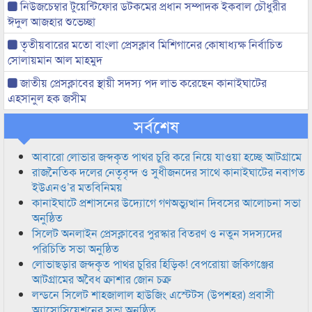
নিউজচেম্বার টুয়েন্টিফোর ডটকমের প্রধান সম্পাদক ইকবাল চৌধুরীর
ঈদুল আজহার শুভেচ্ছা
তৃতীয়বারের মতো বাংলা প্রেসক্লাব মিশিগানের কোষাধ্যক্ষ নির্বাচিত
সোলায়মান আল মাহমুদ
জাতীয় প্রেসক্লাবের স্থায়ী সদস্য পদ লাভ করেছেন কানাইঘাটের
এহসানুল হক জসীম
সর্বশেষ
আবারো লোভার জব্দকৃত পাথর চুরি করে নিয়ে যাওয়া হচ্ছে আটগ্রামে
রাজনৈতিক দলের নেতৃবৃন্দ ও সুধীজনদের সাথে কানাইঘাটের নবাগত
ইউএনও’র মতবিনিময়
কানাইঘাটে প্রশাসনের উদ্যোগে গণঅভ্যুত্থান দিবসের আলোচনা সভা
অনুষ্ঠিত
সিলেট অনলাইন প্রেসক্লাবের পুরস্কার বিতরণ ও নতুন সদস্যদের
পরিচিতি সভা অনুষ্ঠিত
লোভাছড়ার জব্দকৃত পাথর চুরির হিড়িক! বেপরোয়া জকিগঞ্জের
আটগ্রামের অবৈধ ক্রাশার জোন চক্র
লন্ডনে সিলেট শাহজালাল হাউজিং এস্টেটস (উপশহর) প্রবাসী
অ্যাসোসিয়েশনের সভা অনুষ্ঠিত