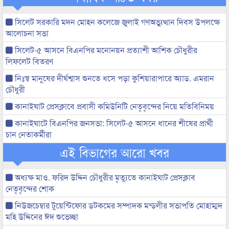
সিলেট সরকারি মদন মোহন কলেজে জুলাই গণঅভ্যুত্থান দিবস উপলক্ষে
আলোচনা সভা
সিলেট-৫ আসনে বিএনপির মনোনয়ন প্রত্যাশী আশিক চৌধুরীর
লিফলেট বিতরণ
নিঃস্ব মানুষের দীর্ঘশ্বাস শুনতে ধসে পড়া কুশিয়ারাপারে অ্যাড. এমরান
চৌধুরী
কানাইঘাট প্রেসক্লাবে প্রবাসী কমিউনিটি নেতৃবৃন্দের নিয়ে মতিবিনিময়
কানাইঘাটে বিএনপির জনসভা: সিলেট-৫ আসনে ধানের শীষের প্রার্থী
চান নেতাকর্মীরা
এই বিভাগের আরো খবর
অধ্যক্ষ মাও. ফরিদ উদ্দিন চৌধুরীর মৃত্যুতে কানাইঘাট প্রেসক্লাব
নেতৃবৃন্দের শোক
নিউজচেম্বার টুয়েন্টিফোর ডটকমের সম্পাদক মন্ডলীর সভাপতি মোহাম্মদ
মহি উদ্দিনের ঈদ শুভেচ্ছা