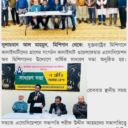
যুক্তরাষ্ট্রের মিশিগানে
সুলায়মান আল মাহমুদ, মিশিগান থেকে:
কানাইঘাটীদের প্রাণের সংগঠন কানাইঘাট ওয়েলফেয়ার এসোসিয়েশন
অব মিশিগানের উদ্যোগে বার্ষিক সাধারণ সভা অনুষ্ঠিত হয়।
রোববার স্থানীয় সময়
সন্ধ্যায় এসোসিয়েশনে সভাপতি শরীফ উদ্দীন আহমদের সভাপতিত্বে