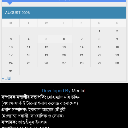
AUGUST 2026
M
T
W
T
F
S
S
1
2
3
4
5
6
7
8
9
10
11
12
13
14
15
16
17
18
19
20
21
22
23
24
25
26
27
28
29
30
31
« Jul
Developed By
Media
it
সম্পাদক মন্ডলীর সভাপতি:
মোহাম্মাদ মহি উদ্দিন
(অধ্যক্ষ,সার্ক ইন্টারন্যাশনাল কলেজ বাংলাদেশ)
প্রধান সম্পাদক:
ইকবাল আহমদ চৌধুরী
(ইংল্যান্ড প্রবাসী, সাংবাদিক ও লেখক)
সম্পাদক:
তাওহীদুল ইসলাম