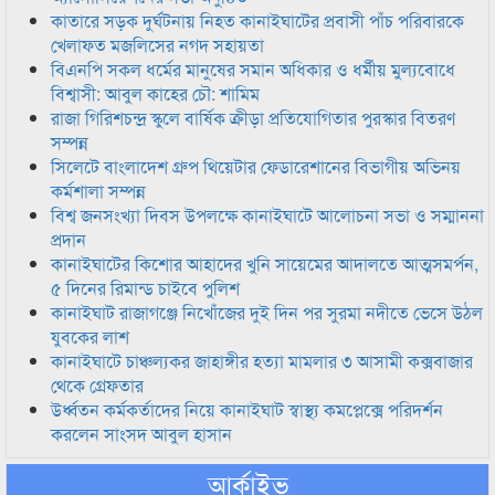
কাতারে সড়ক দুর্ঘটনায় নিহত কানাইঘাটের প্রবাসী পাঁচ পরিবারকে
খেলাফত মজলিসের নগদ সহায়তা
বিএনপি সকল ধর্মের মানুষের সমান অধিকার ও ধর্মীয় মুল্যবোধে
বিশ্বাসী: আবুল কাহের চৌ: শামিম
রাজা গিরিশচন্দ্র স্কুলে বার্ষিক ক্রীড়া প্রতিযোগিতার পুরস্কার বিতরণ
সম্পন্ন
সিলেটে বাংলাদেশ গ্রুপ থিয়েটার ফেডারেশানের বিভাগীয় অভিনয়
কর্মশালা সম্পন্ন
বিশ্ব জনসংখ্যা দিবস উপলক্ষে কানাইঘাটে আলোচনা সভা ও সম্মাননা
প্রদান
কানাইঘাটের কিশোর আহাদের খুনি সায়েমের আদালতে আত্মসমর্পন,
৫ দিনের রিমান্ড চাইবে পুলিশ
কানাইঘাট রাজাগঞ্জে নিখোঁজের দুই দিন পর সুরমা নদীতে ভেসে উঠল
যুবকের লাশ
কানাইঘাটে চাঞ্চল্যকর জাহাঙ্গীর হত্যা মামলার ৩ আসামী কক্সবাজার
থেকে গ্রেফতার
উর্ধ্বতন কর্মকর্তাদের নিয়ে কানাইঘাট স্বাস্থ্য কমপ্লেক্সে পরিদর্শন
করলেন সাংসদ আবুল হাসান
আর্কাইভ