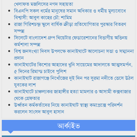
খেলাফত মজলিসের নগদ সহায়তা
বিএনপি সকল ধর্মের মানুষের সমান অধিকার ও ধর্মীয় মুল্যবোধে
বিশ্বাসী: আবুল কাহের চৌ: শামিম
রাজা গিরিশচন্দ্র স্কুলে বার্ষিক ক্রীড়া প্রতিযোগিতার পুরস্কার বিতরণ
সম্পন্ন
সিলেটে বাংলাদেশ গ্রুপ থিয়েটার ফেডারেশানের বিভাগীয় অভিনয়
কর্মশালা সম্পন্ন
বিশ্ব জনসংখ্যা দিবস উপলক্ষে কানাইঘাটে আলোচনা সভা ও সম্মাননা
প্রদান
কানাইঘাটের কিশোর আহাদের খুনি সায়েমের আদালতে আত্মসমর্পন,
৫ দিনের রিমান্ড চাইবে পুলিশ
কানাইঘাট রাজাগঞ্জে নিখোঁজের দুই দিন পর সুরমা নদীতে ভেসে উঠল
যুবকের লাশ
কানাইঘাটে চাঞ্চল্যকর জাহাঙ্গীর হত্যা মামলার ৩ আসামী কক্সবাজার
থেকে গ্রেফতার
উর্ধ্বতন কর্মকর্তাদের নিয়ে কানাইঘাট স্বাস্থ্য কমপ্লেক্সে পরিদর্শন
করলেন সাংসদ আবুল হাসান
আর্কাইভ