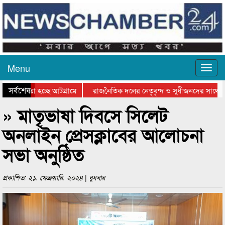
Menu
সর্বশেষ
ে যাওয়া হচ্ছে আটগ্রামে
রাজনৈতিক দলের নেতৃবৃন্দ ও সুধীজনদের সাথে ক
যোগিতার পুরস্কার বিতরণ সম্পন্ন
সিলেটে বাংলাদেশ গ্রুপ থিয়েটার ফেডারেশানের বিভ
» মাতৃভাষা দিবসে সিলেট
অনলাইন প্রেসক্লাবের আলোচনা
সভা অনুষ্ঠিত
প্রকাশিত: ২১. ফেব্রুয়ারি. ২০২৪ | বুধবার