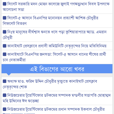
সিলেট সরকারি মদন মোহন কলেজে জুলাই গণঅভ্যুত্থান দিবস উপলক্ষে
আলোচনা সভা
সিলেট-৫ আসনে বিএনপির মনোনয়ন প্রত্যাশী আশিক চৌধুরীর
লিফলেট বিতরণ
নিঃস্ব মানুষের দীর্ঘশ্বাস শুনতে ধসে পড়া কুশিয়ারাপারে অ্যাড. এমরান
চৌধুরী
কানাইঘাট প্রেসক্লাবে প্রবাসী কমিউনিটি নেতৃবৃন্দের নিয়ে মতিবিনিময়
কানাইঘাটে বিএনপির জনসভা: সিলেট-৫ আসনে ধানের শীষের প্রার্থী
চান নেতাকর্মীরা
এই বিভাগের আরো খবর
অধ্যক্ষ মাও. ফরিদ উদ্দিন চৌধুরীর মৃত্যুতে কানাইঘাট প্রেসক্লাব
নেতৃবৃন্দের শোক
নিউজচেম্বার টুয়েন্টিফোর ডটকমের সম্পাদক মন্ডলীর সভাপতি মোহাম্মদ
মহি উদ্দিনের ঈদ শুভেচ্ছা
নিউজচেম্বার টুয়েন্টিফোর ডটকমের প্রধান সম্পাদক ইকবাল চৌধুরীর