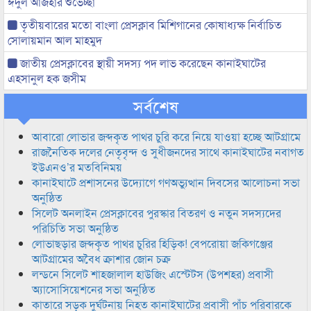
ঈদুল আজহার শুভেচ্ছা
তৃতীয়বারের মতো বাংলা প্রেসক্লাব মিশিগানের কোষাধ্যক্ষ নির্বাচিত
সোলায়মান আল মাহমুদ
জাতীয় প্রেসক্লাবের স্থায়ী সদস্য পদ লাভ করেছেন কানাইঘাটের
এহসানুল হক জসীম
সর্বশেষ
আবারো লোভার জব্দকৃত পাথর চুরি করে নিয়ে যাওয়া হচ্ছে আটগ্রামে
রাজনৈতিক দলের নেতৃবৃন্দ ও সুধীজনদের সাথে কানাইঘাটের নবাগত
ইউএনও’র মতবিনিময়
কানাইঘাটে প্রশাসনের উদ্যোগে গণঅভ্যুত্থান দিবসের আলোচনা সভা
অনুষ্ঠিত
সিলেট অনলাইন প্রেসক্লাবের পুরস্কার বিতরণ ও নতুন সদস্যদের
পরিচিতি সভা অনুষ্ঠিত
লোভাছড়ার জব্দকৃত পাথর চুরির হিড়িক! বেপরোয়া জকিগঞ্জের
আটগ্রামের অবৈধ ক্রাশার জোন চক্র
লন্ডনে সিলেট শাহজালাল হাউজিং এস্টেটস (উপশহর) প্রবাসী
অ্যাসোসিয়েশনের সভা অনুষ্ঠিত
কাতারে সড়ক দুর্ঘটনায় নিহত কানাইঘাটের প্রবাসী পাঁচ পরিবারকে