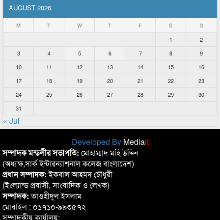
AUGUST 2026
M
T
W
T
F
S
S
1
2
3
4
5
6
7
8
9
10
11
12
13
14
15
16
17
18
19
20
21
22
23
24
25
26
27
28
29
30
31
« Jul
Developed By
Media
it
সম্পাদক মন্ডলীর সভাপতি:
মোহাম্মাদ মহি উদ্দিন
(অধ্যক্ষ,সার্ক ইন্টারন্যাশনাল কলেজ বাংলাদেশ)
প্রধান সম্পাদক:
ইকবাল আহমদ চৌধুরী
(ইংল্যান্ড প্রবাসী, সাংবাদিক ও লেখক)
সম্পাদক:
তাওহীদুল ইসলাম
মোবাইল : ০১৭১০-৯৯৩৫৭২
সম্পাদকীয় কার্যালয়: