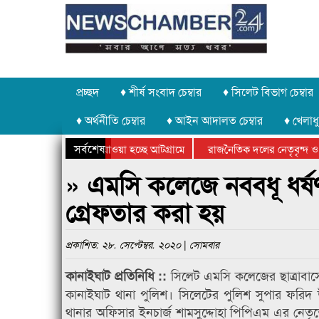
প্রচ্ছদ
♦ শীর্ষ সংবাদ চেম্বার
♦ সিলেট বিভাগ চেম্বার
♦ অর্থনীতি চেম্বার
♦ আইন আদালত চেম্বার
♦ খেলাধু
সর্বশেষ
 পাথর চুরি করে নিয়ে যাওয়া হচ্ছে আটগ্রামে
রাজনৈতিক দলের নেতৃবৃন্দ ও 
 বার্ষিক ক্রীড়া প্রতিযোগিতার পুরস্কার বিতরণ সম্পন্ন
সিলেটে বাংলাদেশ গ্রুপ থিয়ে
» এমসি কলেজে নববধূ ধর্
গ্রেফতার করা হয়
প্রকাশিত: ২৮. সেপ্টেম্বর. ২০২০ | সোমবার
সিলেট এমসি কলেজের ছাত্রাবাসে
কানাইঘাট প্রতিনিধি ::
কানাইঘাট থানা পুলিশ। সিলেটের পুলিশ সুপার ফরিদ
থানার অফিসার ইনচার্জ শামসুদ্দোহা পিপিএম এর নেতৃত