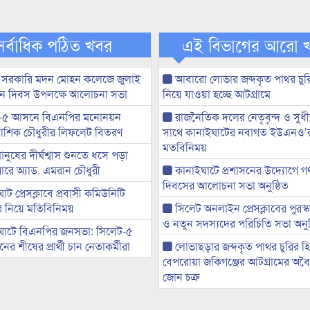
সর্বাধিক পঠিত খবর
এই বিভাগের আরো 
 সরকারি মদন মোহন কলেজে জুলাই
আবারো লোভার জব্দকৃত পাথর চুর
্থান দিবস উপলক্ষে আলোচনা সভা
নিয়ে যাওয়া হচ্ছে আটগ্রামে
-৫ আসনে বিএনপির মনোনয়ন
রাজনৈতিক দলের নেতৃবৃন্দ ও সু
ী আশিক চৌধুরীর লিফলেট বিতরণ
সাথে কানাইঘাটের নবাগত ইউএনও’
মতবিনিময়
মানুষের দীর্ঘশ্বাস শুনতে ধসে পড়া
ারে অ্যাড. এমরান চৌধুরী
কানাইঘাটে প্রশাসনের উদ্যোগে গণঅ
দিবসের আলোচনা সভা অনুষ্ঠিত
ট প্রেসক্লাবে প্রবাসী কমিউনিটি
ের নিয়ে মতিবিনিময়
সিলেট অনলাইন প্রেসক্লাবের পুরস্
ও নতুন সদস্যদের পরিচিতি সভা অনুষ
ঘাটে বিএনপির জনসভা: সিলেট-৫
র শীষের প্রার্থী চান নেতাকর্মীরা
লোভাছড়ার জব্দকৃত পাথর চুরির হ
বেপরোয়া জকিগঞ্জের আটগ্রামের অবৈধ
জোন চক্র