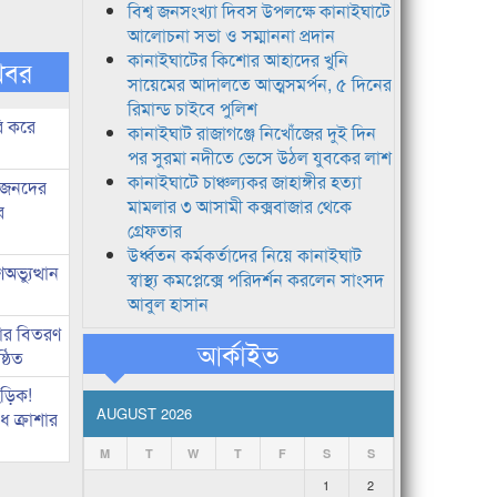
বিশ্ব জনসংখ্যা দিবস উপলক্ষে কানাইঘাটে
আলোচনা সভা ও সম্মাননা প্রদান
কানাইঘাটের কিশোর আহাদের খুনি
খবর
সায়েমের আদালতে আত্মসমর্পন, ৫ দিনের
রিমান্ড চাইবে পুলিশ
ি করে
কানাইঘাট রাজাগঞ্জে নিখোঁজের দুই দিন
পর সুরমা নদীতে ভেসে উঠল যুবকের লাশ
কানাইঘাটে চাঞ্চল্যকর জাহাঙ্গীর হত্যা
ধীজনদের
মামলার ৩ আসামী কক্সবাজার থেকে
র
গ্রেফতার
উর্ধ্বতন কর্মকর্তাদের নিয়ে কানাইঘাট
ভ্যুত্থান
স্বাস্থ্য কমপ্লেক্সে পরিদর্শন করলেন সাংসদ
আবুল হাসান
কার বিতরণ
আর্কাইভ
্ঠিত
িড়িক!
AUGUST 2026
 ক্রাশার
M
T
W
T
F
S
S
1
2