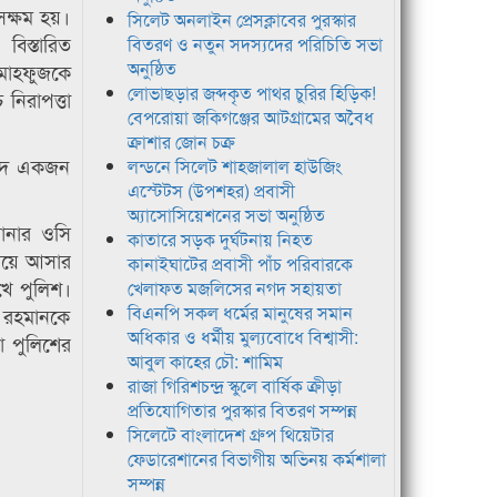
 সক্ষম হয়।
সিলেট অনলাইন প্রেসক্লাবের পুরস্কার
বিস্তারিত
বিতরণ ও নতুন সদস্যদের পরিচিতি সভা
অনুষ্ঠিত
 মাহফুজকে
লোভাছড়ার জব্দকৃত পাথর চুরির হিড়িক!
নিরাপত্তা
বেপরোয়া জকিগঞ্জের আটগ্রামের অবৈধ
ক্রাশার জোন চক্র
আহমদ একজন
লন্ডনে সিলেট শাহজালাল হাউজিং
এস্টেটস (উপশহর) প্রবাসী
অ্যাসোসিয়েশনের সভা অনুষ্ঠিত
থানার ওসি
কাতারে সড়ক দুর্ঘটনায় নিহত
লিয়ে আসার
কানাইঘাটের প্রবাসী পাঁচ পরিবারকে
খে পুলিশ।
খেলাফত মজলিসের নগদ সহায়তা
বিএনপি সকল ধর্মের মানুষের সমান
র রহমানকে
অধিকার ও ধর্মীয় মুল্যবোধে বিশ্বাসী:
া পুলিশের
আবুল কাহের চৌ: শামিম
রাজা গিরিশচন্দ্র স্কুলে বার্ষিক ক্রীড়া
প্রতিযোগিতার পুরস্কার বিতরণ সম্পন্ন
সিলেটে বাংলাদেশ গ্রুপ থিয়েটার
ফেডারেশানের বিভাগীয় অভিনয় কর্মশালা
সম্পন্ন