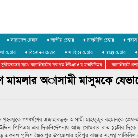
♦ সারাদেশ চেম্বার
♦ জাতীয় চেম্বার
♦ রাজনীতি চেম্বার
♦ প্রবাস 
লা চেম্বার
♦ বিনোদন চেম্বার
♦ সাহিত্য চেম্বার
♦ স্বাস্থ্য চেম্বার
♦
সুধীজনদের সাথে কানাইঘাটের নবাগত ইউএনও’র মতবিনিময়
কানাইঘাটে প্রশাসন
টার ফেডারেশানের বিভাগীয় অভিনয় কর্মশালা সম্পন্ন
ষণ মামলার অাসামী মাসুমকে যেভা
 গৃহবধুকে গণধর্ষণের এজাহারভুক্ত আসামী মাহফুজুর রহমানকে গ্রেফ
 উদ্দিন পিপিএম এর দিকনির্দেশনায় আজ সোমবার রাত ১১টার দিকে
্বে একদল পুলিশ জৈন্তাপুর উপজেলার হরিপুর বাজার সংলগ্ন পাকিবিল গ