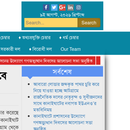
৯ই আগস্ট, ২০২৬ খ্রিস্টাব্দ
চেম্বার
♦ তথ্যপ্রযুক্তি চেম্বার
♦ ধর্ম চেম্বার
 সরকারী দল
♦ বিরোধী দল
Our Team
ের উদ্যোগে গণঅভ্যুত্থান দিবসের আলোচনা সভা অনুষ্ঠিত
সিলেট অনলাইন প্রেসক
সর্বশেষ
বে
আবারো লোভার জব্দকৃত পাথর চুরি করে
নিয়ে যাওয়া হচ্ছে আটগ্রামে
রাজনৈতিক দলের নেতৃবৃন্দ ও সুধীজনদের
সাথে কানাইঘাটের নবাগত ইউএনও’র
মতবিনিময়
তার করেছে
কানাইঘাটে প্রশাসনের উদ্যোগে
 কানাইঘাট
গণঅভ্যুত্থান দিবসের আলোচনা সভা
্রাম থেকে
অনুষ্ঠিত