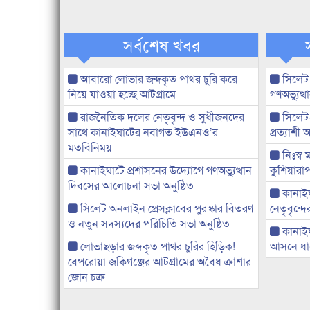
সর্বশেষ খবর
আবারো লোভার জব্দকৃত পাথর চুরি করে
সিলেট
নিয়ে যাওয়া হচ্ছে আটগ্রামে
গণঅভ্যুত
রাজনৈতিক দলের নেতৃবৃন্দ ও সুধীজনদের
সিলেট
সাথে কানাইঘাটের নবাগত ইউএনও’র
প্রত্যাশ
মতবিনিময়
নিঃস্ব 
কানাইঘাটে প্রশাসনের উদ্যোগে গণঅভ্যুত্থান
কুশিয়ারাপ
দিবসের আলোচনা সভা অনুষ্ঠিত
কানাইঘা
সিলেট অনলাইন প্রেসক্লাবের পুরস্কার বিতরণ
নেতৃবৃন্দ
ও নতুন সদস্যদের পরিচিতি সভা অনুষ্ঠিত
কানাই
লোভাছড়ার জব্দকৃত পাথর চুরির হিড়িক!
আসনে ধানে
বেপরোয়া জকিগঞ্জের আটগ্রামের অবৈধ ক্রাশার
জোন চক্র