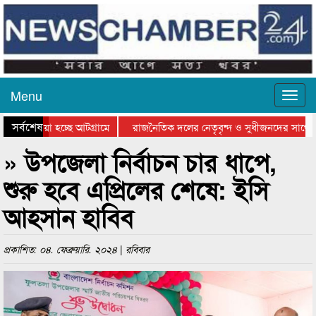
Menu
সর্বশেষ
য়ে যাওয়া হচ্ছে আটগ্রামে
রাজনৈতিক দলের নেতৃবৃন্দ ও সুধীজনদের সাথে ক
যোগিতার পুরস্কার বিতরণ সম্পন্ন
সিলেটে বাংলাদেশ গ্রুপ থিয়েটার ফেডারেশানের বিভ
» উপজেলা নির্বাচন চার ধাপে,
শুরু হবে এপ্রিলের শেষে: ইসি
আহসান হাবিব
প্রকাশিত: ০৪. ফেব্রুয়ারি. ২০২৪ | রবিবার