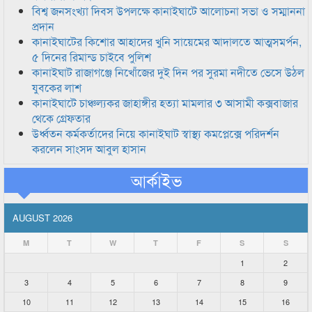
বিশ্ব জনসংখ্যা দিবস উপলক্ষে কানাইঘাটে আলোচনা সভা ও সম্মাননা
প্রদান
কানাইঘাটের কিশোর আহাদের খুনি সায়েমের আদালতে আত্মসমর্পন,
৫ দিনের রিমান্ড চাইবে পুলিশ
কানাইঘাট রাজাগঞ্জে নিখোঁজের দুই দিন পর সুরমা নদীতে ভেসে উঠল
যুবকের লাশ
কানাইঘাটে চাঞ্চল্যকর জাহাঙ্গীর হত্যা মামলার ৩ আসামী কক্সবাজার
থেকে গ্রেফতার
উর্ধ্বতন কর্মকর্তাদের নিয়ে কানাইঘাট স্বাস্থ্য কমপ্লেক্সে পরিদর্শন
করলেন সাংসদ আবুল হাসান
আর্কাইভ
AUGUST 2026
M
T
W
T
F
S
S
1
2
3
4
5
6
7
8
9
10
11
12
13
14
15
16