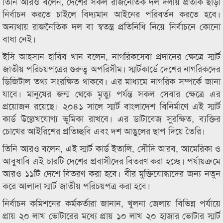
তিনি আরও বলেন, দেশের সকল রাজনৈতিক দল দলীয় প্রতীক ছাড়া
নির্বাচন করতে চাইলে বিদ্যমান আইনের পরিবর্তন করতে হবে।
অন্যথায় রাজনৈতিক দল বা স্বতন্ত্র প্রতিনিধি নিয়ে নির্বাচনে কোনো
বাধা নেই।
ইসি আহসান হাবিব খান বলেন, নাগরিকসেবা প্রদানের ক্ষেত্রে স্মার্ট
জাতীয় পরিচয়পত্রের গুরুত্ব অপরিসীম। স্মার্টকার্ডে দেশের নাগরিকদের
ডিজিটাল তথ্য সংরক্ষিত থাকবে। এর মাধ্যমে নাগরিক সম্পর্কে জানা
যাবে। মানুষের জন্ম থেকে মৃত্যু পর্যন্ত সকল সেবার ক্ষেত্রে এর
প্রয়োজন রয়েছে। ২০৪১ সালে স্মার্ট বাংলাদেশ বিনির্মাণে এই স্মার্ট
কার্ড উল্লেখযোগ্য ভূমিকা রাখবে। এর ডাটাবেজ সুরক্ষিত, ব্যক্তির
চোখের আইরিশের প্রতিচ্ছবি এবং দশ আঙুলের ছাপ দিয়ে তৈরি।
তিনি আরও বলেন, এই স্মার্ট কার্ড ইতালি, সৌদি আরব, আমেরিকা ও
আবুধাবি এই চারটি দেশের প্রবাসীদের বিতরণ করা হচ্ছে। পর্যায়ক্রমে
আরও ১১টি দেশে বিতরণ করা হবে। বীর মুক্তিযোদ্ধাদের জন্য নতুন
করে আলাদা স্মার্ট জাতীয় পরিচয়পত্র করা হবে।
নির্বাচন কমিশনের কর্মকর্তারা জানান, খুলনা জেলায় বিভিন্ন পর্যায়ে
প্রায় ২০ লাখ ভোটারের মধ্যে প্রায় ১০ লাখ ২০ হাজার ভোটার স্মার্ট