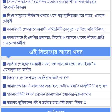
সিলেট-৫ আসনে বিএনপির মনোনয়ন প্রত্যাশী আশিক চৌধুরীর
লিফলেট বিতরণ
নিঃস্ব মানুষের দীর্ঘশ্বাস শুনতে ধসে পড়া কুশিয়ারাপারে অ্যাড. এমরান
চৌধুরী
কানাইঘাট প্রেসক্লাবে প্রবাসী কমিউনিটি নেতৃবৃন্দের নিয়ে মতিবিনিময়
কানাইঘাটে বিএনপির জনসভা: সিলেট-৫ আসনে ধানের শীষের প্রার্থী
চান নেতাকর্মীরা
এই বিভাগের আরো খবর
জাতীয় প্রেসক্লাবের স্থায়ী সদস্য পদ লাভ করেছেন কানাইঘাটের
এহসানুল হক জসীম
জিরো বাংলাদেশ এর কেন্দ্রীয় কমিটি ঘোষণা
আদালতে বিয়ানীবাজারের এক ‘হত্যাচেষ্টা মামলা’র চার্জশীট দিল পুলিশ
‘সেনাবাহিনী পদক’ পেলেন সেনাপ্রধান ওয়াকার-উজ-জামান
ভয়াবহ ভূমিকম্পে কেঁপে উঠেছে রাজধানী ঢাকা, নিহত ৩