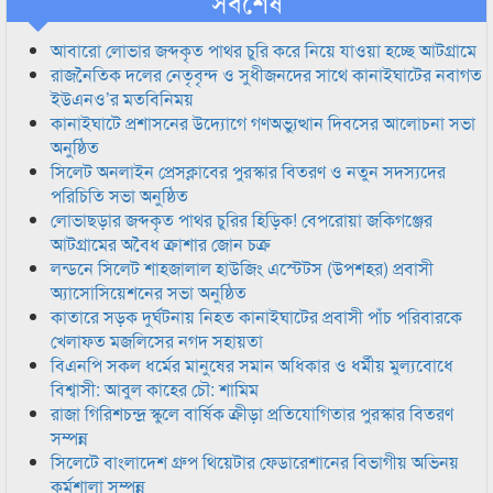
সর্বশেষ
আবারো লোভার জব্দকৃত পাথর চুরি করে নিয়ে যাওয়া হচ্ছে আটগ্রামে
রাজনৈতিক দলের নেতৃবৃন্দ ও সুধীজনদের সাথে কানাইঘাটের নবাগত
ইউএনও’র মতবিনিময়
কানাইঘাটে প্রশাসনের উদ্যোগে গণঅভ্যুত্থান দিবসের আলোচনা সভা
অনুষ্ঠিত
সিলেট অনলাইন প্রেসক্লাবের পুরস্কার বিতরণ ও নতুন সদস্যদের
পরিচিতি সভা অনুষ্ঠিত
লোভাছড়ার জব্দকৃত পাথর চুরির হিড়িক! বেপরোয়া জকিগঞ্জের
আটগ্রামের অবৈধ ক্রাশার জোন চক্র
লন্ডনে সিলেট শাহজালাল হাউজিং এস্টেটস (উপশহর) প্রবাসী
অ্যাসোসিয়েশনের সভা অনুষ্ঠিত
কাতারে সড়ক দুর্ঘটনায় নিহত কানাইঘাটের প্রবাসী পাঁচ পরিবারকে
খেলাফত মজলিসের নগদ সহায়তা
বিএনপি সকল ধর্মের মানুষের সমান অধিকার ও ধর্মীয় মুল্যবোধে
বিশ্বাসী: আবুল কাহের চৌ: শামিম
রাজা গিরিশচন্দ্র স্কুলে বার্ষিক ক্রীড়া প্রতিযোগিতার পুরস্কার বিতরণ
সম্পন্ন
সিলেটে বাংলাদেশ গ্রুপ থিয়েটার ফেডারেশানের বিভাগীয় অভিনয়
কর্মশালা সম্পন্ন