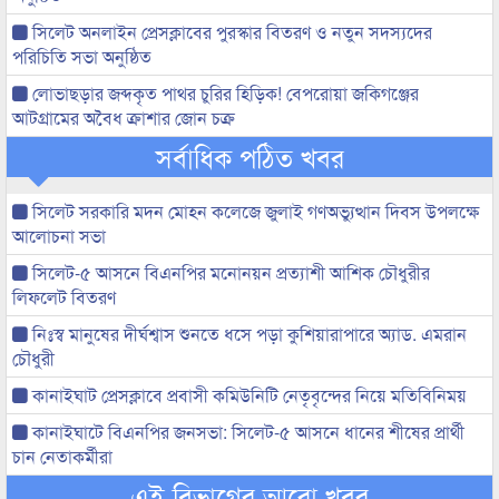
সিলেট অনলাইন প্রেসক্লাবের পুরস্কার বিতরণ ও নতুন সদস্যদের
পরিচিতি সভা অনুষ্ঠিত
লোভাছড়ার জব্দকৃত পাথর চুরির হিড়িক! বেপরোয়া জকিগঞ্জের
আটগ্রামের অবৈধ ক্রাশার জোন চক্র
সর্বাধিক পঠিত খবর
সিলেট সরকারি মদন মোহন কলেজে জুলাই গণঅভ্যুত্থান দিবস উপলক্ষে
আলোচনা সভা
সিলেট-৫ আসনে বিএনপির মনোনয়ন প্রত্যাশী আশিক চৌধুরীর
লিফলেট বিতরণ
নিঃস্ব মানুষের দীর্ঘশ্বাস শুনতে ধসে পড়া কুশিয়ারাপারে অ্যাড. এমরান
চৌধুরী
কানাইঘাট প্রেসক্লাবে প্রবাসী কমিউনিটি নেতৃবৃন্দের নিয়ে মতিবিনিময়
কানাইঘাটে বিএনপির জনসভা: সিলেট-৫ আসনে ধানের শীষের প্রার্থী
চান নেতাকর্মীরা
এই বিভাগের আরো খবর