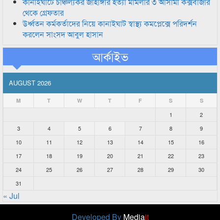
কানাইঘাটে চাঞ্চল্যকর জাহাঙ্গীর হত্যা মামলার ৩ আসামী কক্সবাজার
থেকে গ্রেফতার
উর্ধ্বতন কর্মকর্তাদের নিয়ে কানাইঘাট স্বাস্থ্য কমপ্লেক্সে পরিদর্শন
করলেন সাংসদ আবুল হাসান
আর্কাইভ
AUGUST 2026
M
T
W
T
F
S
S
1
2
3
4
5
6
7
8
9
10
11
12
13
14
15
16
17
18
19
20
21
22
23
24
25
26
27
28
29
30
31
« Jul
Developed By
Media
it