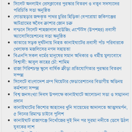
সিলেট অনলাইন প্রেসক্লাবের পুরস্কার বিতরণ ও নতুন সদস্যদের
পরিচিতি সভা অনুষ্ঠিত
লোভাছড়ার জব্দকৃত পাথর চুরির হিড়িক! বেপরোয়া জকিগঞ্জের
আটগ্রামের অবৈধ ক্রাশার জোন চক্র
লন্ডনে সিলেট শাহজালাল হাউজিং এস্টেটস (উপশহর) প্রবাসী
অ্যাসোসিয়েশনের সভা অনুষ্ঠিত
কাতারে সড়ক দুর্ঘটনায় নিহত কানাইঘাটের প্রবাসী পাঁচ পরিবারকে
খেলাফত মজলিসের নগদ সহায়তা
বিএনপি সকল ধর্মের মানুষের সমান অধিকার ও ধর্মীয় মুল্যবোধে
বিশ্বাসী: আবুল কাহের চৌ: শামিম
রাজা গিরিশচন্দ্র স্কুলে বার্ষিক ক্রীড়া প্রতিযোগিতার পুরস্কার বিতরণ
সম্পন্ন
সিলেটে বাংলাদেশ গ্রুপ থিয়েটার ফেডারেশানের বিভাগীয় অভিনয়
কর্মশালা সম্পন্ন
বিশ্ব জনসংখ্যা দিবস উপলক্ষে কানাইঘাটে আলোচনা সভা ও সম্মাননা
প্রদান
কানাইঘাটের কিশোর আহাদের খুনি সায়েমের আদালতে আত্মসমর্পন,
৫ দিনের রিমান্ড চাইবে পুলিশ
কানাইঘাট রাজাগঞ্জে নিখোঁজের দুই দিন পর সুরমা নদীতে ভেসে উঠল
যুবকের লাশ