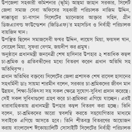
উপজেলা সহকারী কমিশনার (ভূমি) আছমা জাহান সরকার, সিলেট
জেলা সমাজ সেবা অফিসের সহকারী পরিচালক নাজিম উদ্দিন,
লাক্কাতুরা চা-বাগান সিলেটের ম্যানেজার আক্তার সহিদ, গ্রীন
ডিজএ্যাবল্ড ফাউন্ডেশন (জিডিএফ)’র মহাসচিব ও নির্বাহী পরিচালক
বায়জিদ খান।
উপস্থিত ছিলেন সমাজসেবী ফখর উদ্দিন, লায়েস মিয়া, ফয়সল খান,
সোহেল মিয়া, সুফরা বেগম, জয়দীপ কর প্রমুখ।
অনুষ্ঠানে প্রধানমন্ত্রী জননেত্রী শেখ হাসিনার উপহার ২ শতাধিক কম্বল
চা-শ্রমিক ও প্রতিবন্ধীদের মধ্যে বিতরণ করেন প্রধান অতিথি সহ
অতিথিবৃন্দ।
প্রধান অতিথির বক্তব্যে সিলেটের জেলা প্রশাসক শেখ রাসেল হাসানের
সহধর্মিনী ডাঃ সায়মা শারমীন বলেন, সরকার চা-শ্রমিকদের জীবন মান
উন্নয়ন, শিক্ষা-চিকিৎসা সহ সকল ক্ষেত্রে সুযোগ-সুবিধা প্রদান করেছে।
সেই সকল সুবিধাগুলো গ্রহণ করে চা-শ্রমিকরা এগিয়ে যাচ্ছেন। এরই
ধারাবাহিকতায় প্রধানমন্ত্রী উপহার কম্বল বিতরণ করা হচ্ছে। তিনি
বলেন, চা-শ্রমিকদের আরো স্ববলম্বি করতে সহযোগিতার মাধ্যমে
সবাইকে এগিয়ে আসতে হবে। তিনি শীতবস্ত্র বিতরণের আয়োজন
করায় বাংলাদেশ ঈকোয়্যালিটি সোসাইটি সিলেটের নির্বাহী পরিচালক