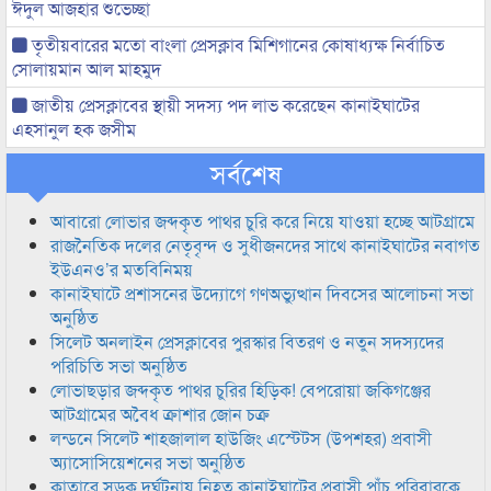
ঈদুল আজহার শুভেচ্ছা
তৃতীয়বারের মতো বাংলা প্রেসক্লাব মিশিগানের কোষাধ্যক্ষ নির্বাচিত
সোলায়মান আল মাহমুদ
জাতীয় প্রেসক্লাবের স্থায়ী সদস্য পদ লাভ করেছেন কানাইঘাটের
এহসানুল হক জসীম
সর্বশেষ
আবারো লোভার জব্দকৃত পাথর চুরি করে নিয়ে যাওয়া হচ্ছে আটগ্রামে
রাজনৈতিক দলের নেতৃবৃন্দ ও সুধীজনদের সাথে কানাইঘাটের নবাগত
ইউএনও’র মতবিনিময়
কানাইঘাটে প্রশাসনের উদ্যোগে গণঅভ্যুত্থান দিবসের আলোচনা সভা
অনুষ্ঠিত
সিলেট অনলাইন প্রেসক্লাবের পুরস্কার বিতরণ ও নতুন সদস্যদের
পরিচিতি সভা অনুষ্ঠিত
লোভাছড়ার জব্দকৃত পাথর চুরির হিড়িক! বেপরোয়া জকিগঞ্জের
আটগ্রামের অবৈধ ক্রাশার জোন চক্র
লন্ডনে সিলেট শাহজালাল হাউজিং এস্টেটস (উপশহর) প্রবাসী
অ্যাসোসিয়েশনের সভা অনুষ্ঠিত
কাতারে সড়ক দুর্ঘটনায় নিহত কানাইঘাটের প্রবাসী পাঁচ পরিবারকে