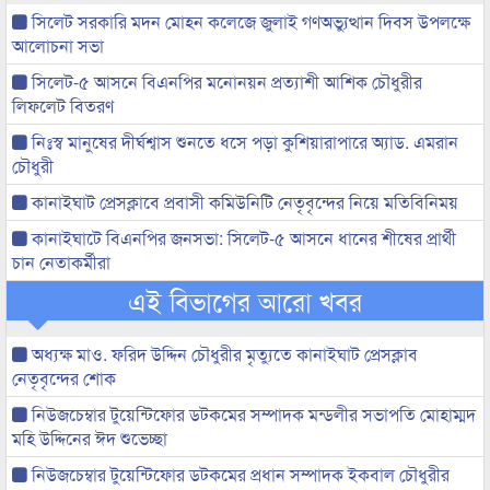
সিলেট সরকারি মদন মোহন কলেজে জুলাই গণঅভ্যুত্থান দিবস উপলক্ষে
আলোচনা সভা
সিলেট-৫ আসনে বিএনপির মনোনয়ন প্রত্যাশী আশিক চৌধুরীর
লিফলেট বিতরণ
নিঃস্ব মানুষের দীর্ঘশ্বাস শুনতে ধসে পড়া কুশিয়ারাপারে অ্যাড. এমরান
চৌধুরী
কানাইঘাট প্রেসক্লাবে প্রবাসী কমিউনিটি নেতৃবৃন্দের নিয়ে মতিবিনিময়
কানাইঘাটে বিএনপির জনসভা: সিলেট-৫ আসনে ধানের শীষের প্রার্থী
চান নেতাকর্মীরা
এই বিভাগের আরো খবর
অধ্যক্ষ মাও. ফরিদ উদ্দিন চৌধুরীর মৃত্যুতে কানাইঘাট প্রেসক্লাব
নেতৃবৃন্দের শোক
নিউজচেম্বার টুয়েন্টিফোর ডটকমের সম্পাদক মন্ডলীর সভাপতি মোহাম্মদ
মহি উদ্দিনের ঈদ শুভেচ্ছা
নিউজচেম্বার টুয়েন্টিফোর ডটকমের প্রধান সম্পাদক ইকবাল চৌধুরীর