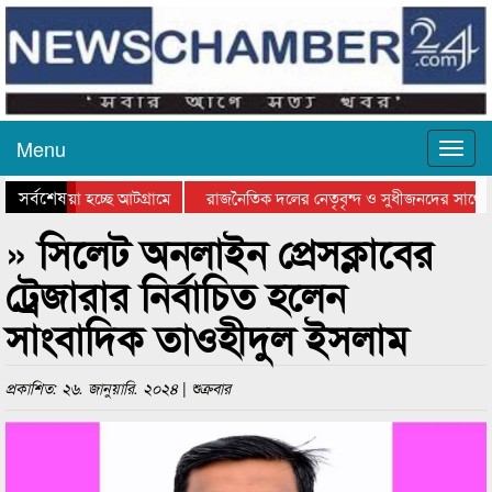
Menu
সর্বশেষ
য়ে যাওয়া হচ্ছে আটগ্রামে
রাজনৈতিক দলের নেতৃবৃন্দ ও সুধীজনদের সাথে 
িযোগিতার পুরস্কার বিতরণ সম্পন্ন
সিলেটে বাংলাদেশ গ্রুপ থিয়েটার ফেডারেশানের বি
» সিলেট অনলাইন প্রেসক্লাবের
ট্রেজারার নির্বাচিত হলেন
সাংবাদিক তাওহীদুল ইসলাম
প্রকাশিত: ২৬. জানুয়ারি. ২০২৪ | শুক্রবার