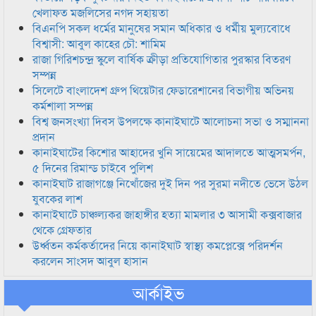
খেলাফত মজলিসের নগদ সহায়তা
বিএনপি সকল ধর্মের মানুষের সমান অধিকার ও ধর্মীয় মুল্যবোধে
বিশ্বাসী: আবুল কাহের চৌ: শামিম
রাজা গিরিশচন্দ্র স্কুলে বার্ষিক ক্রীড়া প্রতিযোগিতার পুরস্কার বিতরণ
সম্পন্ন
সিলেটে বাংলাদেশ গ্রুপ থিয়েটার ফেডারেশানের বিভাগীয় অভিনয়
কর্মশালা সম্পন্ন
বিশ্ব জনসংখ্যা দিবস উপলক্ষে কানাইঘাটে আলোচনা সভা ও সম্মাননা
প্রদান
কানাইঘাটের কিশোর আহাদের খুনি সায়েমের আদালতে আত্মসমর্পন,
৫ দিনের রিমান্ড চাইবে পুলিশ
কানাইঘাট রাজাগঞ্জে নিখোঁজের দুই দিন পর সুরমা নদীতে ভেসে উঠল
যুবকের লাশ
কানাইঘাটে চাঞ্চল্যকর জাহাঙ্গীর হত্যা মামলার ৩ আসামী কক্সবাজার
থেকে গ্রেফতার
উর্ধ্বতন কর্মকর্তাদের নিয়ে কানাইঘাট স্বাস্থ্য কমপ্লেক্সে পরিদর্শন
করলেন সাংসদ আবুল হাসান
আর্কাইভ