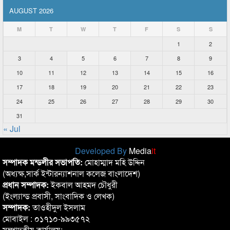
AUGUST 2026
M
T
W
T
F
S
S
1
2
3
4
5
6
7
8
9
10
11
12
13
14
15
16
17
18
19
20
21
22
23
24
25
26
27
28
29
30
31
« Jul
Developed By
Media
it
সম্পাদক মন্ডলীর সভাপতি:
মোহাম্মাদ মহি উদ্দিন
(অধ্যক্ষ,সার্ক ইন্টারন্যাশনাল কলেজ বাংলাদেশ)
প্রধান সম্পাদক:
ইকবাল আহমদ চৌধুরী
(ইংল্যান্ড প্রবাসী, সাংবাদিক ও লেখক)
সম্পাদক:
তাওহীদুল ইসলাম
মোবাইল : ০১৭১০-৯৯৩৫৭২
সম্পাদকীয় কার্যালয়: