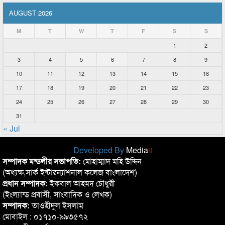
AUGUST 2026
M
T
W
T
F
S
S
1
2
3
4
5
6
7
8
9
10
11
12
13
14
15
16
17
18
19
20
21
22
23
24
25
26
27
28
29
30
31
« Jul
Developed By
Media
it
সম্পাদক মন্ডলীর সভাপতি:
মোহাম্মাদ মহি উদ্দিন
(অধ্যক্ষ,সার্ক ইন্টারন্যাশনাল কলেজ বাংলাদেশ)
প্রধান সম্পাদক:
ইকবাল আহমদ চৌধুরী
(ইংল্যান্ড প্রবাসী, সাংবাদিক ও লেখক)
সম্পাদক:
তাওহীদুল ইসলাম
মোবাইল : ০১৭১০-৯৯৩৫৭২