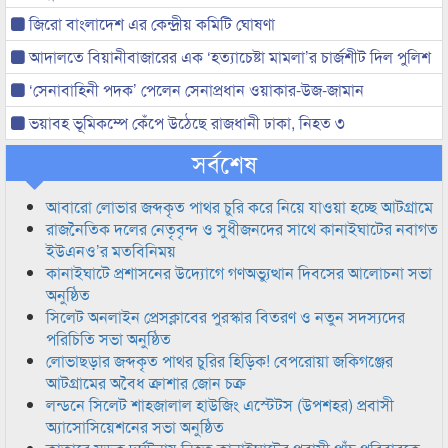
জিরো বাংলাদেশ এর কেন্দ্রীয় কমিটি ঘোষণা
আদালতে বিয়ানীবাজারের এক ‘হত্যাচেষ্টা মামলা’র চার্জশীট দিল পুলিশ
‘সেনাবাহিনী পদক’ পেলেন সেনাপ্রধান ওয়াকার-উজ-জামান
ভয়াবহ ভূমিকম্পে কেঁপে উঠেছে রাজধানী ঢাকা, নিহত ৩
সর্বশেষ
আবারো লোভার জব্দকৃত পাথর চুরি করে নিয়ে যাওয়া হচ্ছে আটগ্রামে
রাজনৈতিক দলের নেতৃবৃন্দ ও সুধীজনদের সাথে কানাইঘাটের নবাগত
ইউএনও’র মতবিনিময়
কানাইঘাটে প্রশাসনের উদ্যোগে গণঅভ্যুত্থান দিবসের আলোচনা সভা
অনুষ্ঠিত
সিলেট অনলাইন প্রেসক্লাবের পুরস্কার বিতরণ ও নতুন সদস্যদের
পরিচিতি সভা অনুষ্ঠিত
লোভাছড়ার জব্দকৃত পাথর চুরির হিড়িক! বেপরোয়া জকিগঞ্জের
আটগ্রামের অবৈধ ক্রাশার জোন চক্র
লন্ডনে সিলেট শাহজালাল হাউজিং এস্টেটস (উপশহর) প্রবাসী
অ্যাসোসিয়েশনের সভা অনুষ্ঠিত