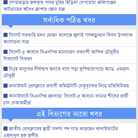
লোভাছড়ার জব্দকৃত পাথর চুরির হিড়িক! বেপরোয়া জকিগঞ্জের
আটগ্রামের অবৈধ ক্রাশার জোন চক্র
সর্বাধিক পঠিত খবর
সিলেট সরকারি মদন মোহন কলেজে জুলাই গণঅভ্যুত্থান দিবস উপলক্ষে
আলোচনা সভা
সিলেট-৫ আসনে বিএনপির মনোনয়ন প্রত্যাশী আশিক চৌধুরীর
লিফলেট বিতরণ
নিঃস্ব মানুষের দীর্ঘশ্বাস শুনতে ধসে পড়া কুশিয়ারাপারে অ্যাড. এমরান
চৌধুরী
কানাইঘাট প্রেসক্লাবে প্রবাসী কমিউনিটি নেতৃবৃন্দের নিয়ে মতিবিনিময়
কানাইঘাটে বিএনপির জনসভা: সিলেট-৫ আসনে ধানের শীষের প্রার্থী
চান নেতাকর্মীরা
এই বিভাগের আরো খবর
জাতীয় প্রেসক্লাবের স্থায়ী সদস্য পদ লাভ করেছেন কানাইঘাটের
এহসানুল হক জসীম