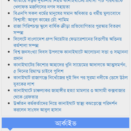
কাতারে সড়ক দুর্ঘটনায় নিহত কানাইঘাটের প্রবাসী পাঁচ পরিবারকে
খেলাফত মজলিসের নগদ সহায়তা
বিএনপি সকল ধর্মের মানুষের সমান অধিকার ও ধর্মীয় মুল্যবোধে
বিশ্বাসী: আবুল কাহের চৌ: শামিম
রাজা গিরিশচন্দ্র স্কুলে বার্ষিক ক্রীড়া প্রতিযোগিতার পুরস্কার বিতরণ
সম্পন্ন
সিলেটে বাংলাদেশ গ্রুপ থিয়েটার ফেডারেশানের বিভাগীয় অভিনয়
কর্মশালা সম্পন্ন
বিশ্ব জনসংখ্যা দিবস উপলক্ষে কানাইঘাটে আলোচনা সভা ও সম্মাননা
প্রদান
কানাইঘাটের কিশোর আহাদের খুনি সায়েমের আদালতে আত্মসমর্পন,
৫ দিনের রিমান্ড চাইবে পুলিশ
কানাইঘাট রাজাগঞ্জে নিখোঁজের দুই দিন পর সুরমা নদীতে ভেসে উঠল
যুবকের লাশ
কানাইঘাটে চাঞ্চল্যকর জাহাঙ্গীর হত্যা মামলার ৩ আসামী কক্সবাজার
থেকে গ্রেফতার
উর্ধ্বতন কর্মকর্তাদের নিয়ে কানাইঘাট স্বাস্থ্য কমপ্লেক্সে পরিদর্শন
করলেন সাংসদ আবুল হাসান
আর্কাইভ