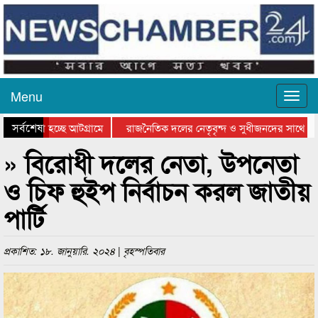
Menu
সর্বশেষ
ে যাওয়া হচ্ছে আটগ্রামে
রাজনৈতিক দলের নেতৃবৃন্দ ও সুধীজনদের সাথে কা
োগিতার পুরস্কার বিতরণ সম্পন্ন
সিলেটে বাংলাদেশ গ্রুপ থিয়েটার ফেডারেশানের বিভা
» বিরোধী দলের নেতা, উপনেতা
ও চিফ হুইপ নির্বাচন করল জাতীয়
পার্টি
প্রকাশিত: ১৮. জানুয়ারি. ২০২৪ | বৃহস্পতিবার