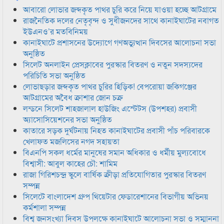
আবারো লোভার জব্দকৃত পাথর চুরি করে নিয়ে যাওয়া হচ্ছে আটগ্রামে
রাজনৈতিক দলের নেতৃবৃন্দ ও সুধীজনদের সাথে কানাইঘাটের নবাগত
ইউএনও’র মতবিনিময়
কানাইঘাটে প্রশাসনের উদ্যোগে গণঅভ্যুত্থান দিবসের আলোচনা সভা
অনুষ্ঠিত
সিলেট অনলাইন প্রেসক্লাবের পুরস্কার বিতরণ ও নতুন সদস্যদের
পরিচিতি সভা অনুষ্ঠিত
লোভাছড়ার জব্দকৃত পাথর চুরির হিড়িক! বেপরোয়া জকিগঞ্জের
আটগ্রামের অবৈধ ক্রাশার জোন চক্র
লন্ডনে সিলেট শাহজালাল হাউজিং এস্টেটস (উপশহর) প্রবাসী
অ্যাসোসিয়েশনের সভা অনুষ্ঠিত
কাতারে সড়ক দুর্ঘটনায় নিহত কানাইঘাটের প্রবাসী পাঁচ পরিবারকে
খেলাফত মজলিসের নগদ সহায়তা
বিএনপি সকল ধর্মের মানুষের সমান অধিকার ও ধর্মীয় মুল্যবোধে
বিশ্বাসী: আবুল কাহের চৌ: শামিম
রাজা গিরিশচন্দ্র স্কুলে বার্ষিক ক্রীড়া প্রতিযোগিতার পুরস্কার বিতরণ
সম্পন্ন
সিলেটে বাংলাদেশ গ্রুপ থিয়েটার ফেডারেশানের বিভাগীয় অভিনয়
কর্মশালা সম্পন্ন
বিশ্ব জনসংখ্যা দিবস উপলক্ষে কানাইঘাটে আলোচনা সভা ও সম্মাননা