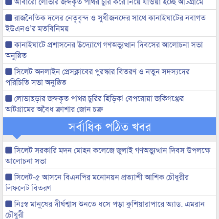
আবারো লোভার জব্দকৃত পাথর চুরি করে নিয়ে যাওয়া হচ্ছে আটগ্রামে
রাজনৈতিক দলের নেতৃবৃন্দ ও সুধীজনদের সাথে কানাইঘাটের নবাগত
ইউএনও’র মতবিনিময়
কানাইঘাটে প্রশাসনের উদ্যোগে গণঅভ্যুত্থান দিবসের আলোচনা সভা
অনুষ্ঠিত
সিলেট অনলাইন প্রেসক্লাবের পুরস্কার বিতরণ ও নতুন সদস্যদের
পরিচিতি সভা অনুষ্ঠিত
লোভাছড়ার জব্দকৃত পাথর চুরির হিড়িক! বেপরোয়া জকিগঞ্জের
আটগ্রামের অবৈধ ক্রাশার জোন চক্র
সর্বাধিক পঠিত খবর
সিলেট সরকারি মদন মোহন কলেজে জুলাই গণঅভ্যুত্থান দিবস উপলক্ষে
আলোচনা সভা
সিলেট-৫ আসনে বিএনপির মনোনয়ন প্রত্যাশী আশিক চৌধুরীর
লিফলেট বিতরণ
নিঃস্ব মানুষের দীর্ঘশ্বাস শুনতে ধসে পড়া কুশিয়ারাপারে অ্যাড. এমরান
চৌধুরী