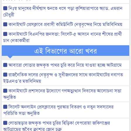
নিঃস্ব মানুষের দীর্ঘশ্বাস শুনতে ধসে পড়া কুশিয়ারাপারে অ্যাড. এমরান
চৌধুরী
কানাইঘাট প্রেসক্লাবে প্রবাসী কমিউনিটি নেতৃবৃন্দের নিয়ে মতিবিনিময়
কানাইঘাটে বিএনপির জনসভা: সিলেট-৫ আসনে ধানের শীষের প্রার্থী
চান নেতাকর্মীরা
এই বিভাগের আরো খবর
আবারো লোভার জব্দকৃত পাথর চুরি করে নিয়ে যাওয়া হচ্ছে আটগ্রামে
রাজনৈতিক দলের নেতৃবৃন্দ ও সুধীজনদের সাথে কানাইঘাটের নবাগত
ইউএনও’র মতবিনিময়
কানাইঘাটে প্রশাসনের উদ্যোগে গণঅভ্যুত্থান দিবসের আলোচনা সভা
অনুষ্ঠিত
সিলেট অনলাইন প্রেসক্লাবের পুরস্কার বিতরণ ও নতুন সদস্যদের
পরিচিতি সভা অনুষ্ঠিত
লোভাছড়ার জব্দকৃত পাথর চুরির হিড়িক! বেপরোয়া জকিগঞ্জের
আটগ্রামের অবৈধ ক্রাশার জোন চক্র