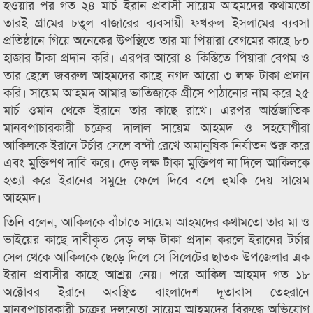
হওয়ার পর গত ২৪ মার্চ ইরান প্রবাসী সায়েম আহমদের কথামতো
তারই গ্রামের চতুল বাজারের ব্যবসায়ী ফখরুল ইসলামের ব্যবসা
প্রতিষ্ঠানে গিয়ে অনেকের উপস্থিতে তার মা পিয়ারা বেগমের কাছে ৮০
হাজার টাকা প্রদান করি। এরপর আরো ৪ কিস্তিতে পিয়ারা বেগম ও
তার ছেলে জবরুল আহমদের কাছে নগদ আরো ৩ লক্ষ টাকা প্রদান
করি। সায়েম আহমদ আমার ভাতিজাকে গ্রীসে পাঠানোর নাম করে ২৫
মার্চ ওমান থেকে ইরানে তার কাছে রাখে। এরপর আর্ন্তজাতিক
মানবপাচারকারী চক্রের দালাল সায়েম আহমদ ও সহযোগীরা
আকিলকে ইরানে টর্চার সেলে বন্দী রেখে অমানুষিক নির্যাতন শুরু করে
এবং মুক্তিপণ দাবি করে। দেড় লক্ষ টাকা মুক্তিপণ না দিলে আকিলকে
হত্যা করে ইরানের সমুদ্রে ফেলে দিবে বলে হুমকি দেয় সায়েম
আহমদ।
তিনি বলেন, আকিলকে বাঁচাতে সায়েম আহমদের কথামতো তার মা ও
ভাইয়ের কাছে দাবীকৃত দেড় লক্ষ টাকা প্রদান করলে ইরানের টর্চার
সেল থেকে আকিলকে ছেড়ে দিলে সে সিলেটের ছাতক উপজেলার এক
ইরান প্রবাসীর কাছে আশ্রয় নেয়। পরে আকিল আহমদ গত ১৮
অক্টোবর ইরানে অবস্থিত বাংলাদেশ দূতাবাস তেহরানে
মানবপাচারকারী চক্রের দলনেতা সায়েম আহমদের বিরুদ্ধে অভিযোগ