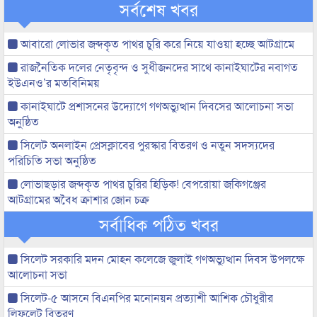
সর্বশেষ খবর
আবারো লোভার জব্দকৃত পাথর চুরি করে নিয়ে যাওয়া হচ্ছে আটগ্রামে
রাজনৈতিক দলের নেতৃবৃন্দ ও সুধীজনদের সাথে কানাইঘাটের নবাগত
ইউএনও’র মতবিনিময়
কানাইঘাটে প্রশাসনের উদ্যোগে গণঅভ্যুত্থান দিবসের আলোচনা সভা
অনুষ্ঠিত
সিলেট অনলাইন প্রেসক্লাবের পুরস্কার বিতরণ ও নতুন সদস্যদের
পরিচিতি সভা অনুষ্ঠিত
লোভাছড়ার জব্দকৃত পাথর চুরির হিড়িক! বেপরোয়া জকিগঞ্জের
আটগ্রামের অবৈধ ক্রাশার জোন চক্র
সর্বাধিক পঠিত খবর
সিলেট সরকারি মদন মোহন কলেজে জুলাই গণঅভ্যুত্থান দিবস উপলক্ষে
আলোচনা সভা
সিলেট-৫ আসনে বিএনপির মনোনয়ন প্রত্যাশী আশিক চৌধুরীর
লিফলেট বিতরণ