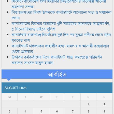
সিলেটে বাংলাদেশ গ্রুপ থিয়েটার ফেডারেশানের বিভাগীয় অভিনয়
কর্মশালা সম্পন্ন
বিশ্ব জনসংখ্যা দিবস উপলক্ষে কানাইঘাটে আলোচনা সভা ও সম্মাননা
প্রদান
কানাইঘাটের কিশোর আহাদের খুনি সায়েমের আদালতে আত্মসমর্পন,
৫ দিনের রিমান্ড চাইবে পুলিশ
কানাইঘাট রাজাগঞ্জে নিখোঁজের দুই দিন পর সুরমা নদীতে ভেসে উঠল
যুবকের লাশ
কানাইঘাটে চাঞ্চল্যকর জাহাঙ্গীর হত্যা মামলার ৩ আসামী কক্সবাজার
থেকে গ্রেফতার
উর্ধ্বতন কর্মকর্তাদের নিয়ে কানাইঘাট স্বাস্থ্য কমপ্লেক্সে পরিদর্শন
করলেন সাংসদ আবুল হাসান
আর্কাইভ
AUGUST 2026
M
T
W
T
F
S
S
1
2
3
4
5
6
7
8
9