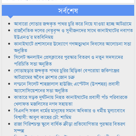
সর্বশেষ
আবারো লোভার জব্দকৃত পাথর চুরি করে নিয়ে যাওয়া হচ্ছে আটগ্রামে
রাজনৈতিক দলের নেতৃবৃন্দ ও সুধীজনদের সাথে কানাইঘাটের নবাগত
ইউএনও’র মতবিনিময়
কানাইঘাটে প্রশাসনের উদ্যোগে গণঅভ্যুত্থান দিবসের আলোচনা সভা
অনুষ্ঠিত
সিলেট অনলাইন প্রেসক্লাবের পুরস্কার বিতরণ ও নতুন সদস্যদের
পরিচিতি সভা অনুষ্ঠিত
লোভাছড়ার জব্দকৃত পাথর চুরির হিড়িক! বেপরোয়া জকিগঞ্জের
আটগ্রামের অবৈধ ক্রাশার জোন চক্র
লন্ডনে সিলেট শাহজালাল হাউজিং এস্টেটস (উপশহর) প্রবাসী
অ্যাসোসিয়েশনের সভা অনুষ্ঠিত
কাতারে সড়ক দুর্ঘটনায় নিহত কানাইঘাটের প্রবাসী পাঁচ পরিবারকে
খেলাফত মজলিসের নগদ সহায়তা
বিএনপি সকল ধর্মের মানুষের সমান অধিকার ও ধর্মীয় মুল্যবোধে
বিশ্বাসী: আবুল কাহের চৌ: শামিম
রাজা গিরিশচন্দ্র স্কুলে বার্ষিক ক্রীড়া প্রতিযোগিতার পুরস্কার বিতরণ
সম্পন্ন