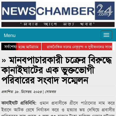
Menu
সর্বশেষ
ে যাওয়া হচ্ছে আটগ্রামে
রাজনৈতিক দলের নেতৃবৃন্দ ও সুধীজনদের সাথে কা
োগিতার পুরস্কার বিতরণ সম্পন্ন
সিলেটে বাংলাদেশ গ্রুপ থিয়েটার ফেডারেশানের বিভা
» মানবপাচারকারী চক্রের বিরুদ্ধে
কানাইঘাটের এক ভুক্তভোগী
পরিবারের সংবাদ সম্মেলন
প্রকাশিত: ১৮. ডিসেম্বর. ২০২৩ | সোমবার
ওমান প্রবাসীকে গ্রীসে পাঠানোর নাম করে
কানাইঘাট প্রতিনিধি:
ইরানে আটক রেখে নির্যাতন করে ও হত্যার ভয় দেখিয়ে প্রবাসীর
পরিবারের কাছ থেকে ৫ লক্ষ ৩০ হাজার টাকা হাতিয়ে নেয়ার ঘটনায়