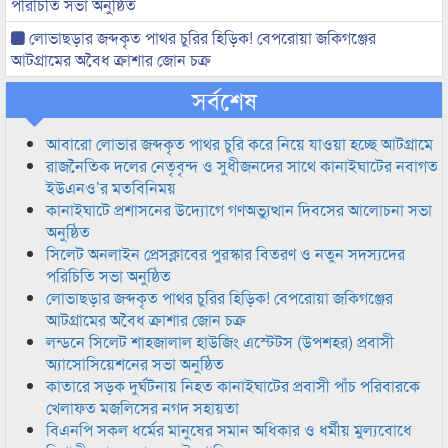
পরিচিতি সভা অনুষ্ঠিত
লোভাছড়ার জব্দকৃত পাথর চুরির হিড়িক! বেপরোয়া জকিগঞ্জের
আটগ্রামের অবৈধ ক্রাশার জোন চক্র
সর্বশেষ
আবারো লোভার জব্দকৃত পাথর চুরি করে নিয়ে যাওয়া হচ্ছে আটগ্রামে
রাজনৈতিক দলের নেতৃবৃন্দ ও সুধীজনদের সাথে কানাইঘাটের নবাগত
ইউএনও’র মতবিনিময়
কানাইঘাটে প্রশাসনের উদ্যোগে গণঅভ্যুত্থান দিবসের আলোচনা সভা
অনুষ্ঠিত
সিলেট অনলাইন প্রেসক্লাবের পুরস্কার বিতরণ ও নতুন সদস্যদের
পরিচিতি সভা অনুষ্ঠিত
লোভাছড়ার জব্দকৃত পাথর চুরির হিড়িক! বেপরোয়া জকিগঞ্জের
আটগ্রামের অবৈধ ক্রাশার জোন চক্র
লন্ডনে সিলেট শাহজালাল হাউজিং এস্টেটস (উপশহর) প্রবাসী
অ্যাসোসিয়েশনের সভা অনুষ্ঠিত
কাতারে সড়ক দুর্ঘটনায় নিহত কানাইঘাটের প্রবাসী পাঁচ পরিবারকে
খেলাফত মজলিসের নগদ সহায়তা
বিএনপি সকল ধর্মের মানুষের সমান অধিকার ও ধর্মীয় মুল্যবোধে