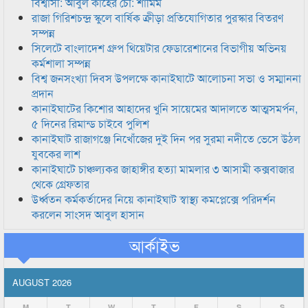
বিশ্বাসী: আবুল কাহের চৌ: শামিম
রাজা গিরিশচন্দ্র স্কুলে বার্ষিক ক্রীড়া প্রতিযোগিতার পুরস্কার বিতরণ
সম্পন্ন
সিলেটে বাংলাদেশ গ্রুপ থিয়েটার ফেডারেশানের বিভাগীয় অভিনয়
কর্মশালা সম্পন্ন
বিশ্ব জনসংখ্যা দিবস উপলক্ষে কানাইঘাটে আলোচনা সভা ও সম্মাননা
প্রদান
কানাইঘাটের কিশোর আহাদের খুনি সায়েমের আদালতে আত্মসমর্পন,
৫ দিনের রিমান্ড চাইবে পুলিশ
কানাইঘাট রাজাগঞ্জে নিখোঁজের দুই দিন পর সুরমা নদীতে ভেসে উঠল
যুবকের লাশ
কানাইঘাটে চাঞ্চল্যকর জাহাঙ্গীর হত্যা মামলার ৩ আসামী কক্সবাজার
থেকে গ্রেফতার
উর্ধ্বতন কর্মকর্তাদের নিয়ে কানাইঘাট স্বাস্থ্য কমপ্লেক্সে পরিদর্শন
করলেন সাংসদ আবুল হাসান
আর্কাইভ
AUGUST 2026
M
T
W
T
F
S
S