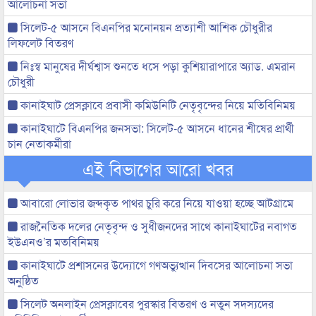
আলোচনা সভা
সিলেট-৫ আসনে বিএনপির মনোনয়ন প্রত্যাশী আশিক চৌধুরীর
লিফলেট বিতরণ
নিঃস্ব মানুষের দীর্ঘশ্বাস শুনতে ধসে পড়া কুশিয়ারাপারে অ্যাড. এমরান
চৌধুরী
কানাইঘাট প্রেসক্লাবে প্রবাসী কমিউনিটি নেতৃবৃন্দের নিয়ে মতিবিনিময়
কানাইঘাটে বিএনপির জনসভা: সিলেট-৫ আসনে ধানের শীষের প্রার্থী
চান নেতাকর্মীরা
এই বিভাগের আরো খবর
আবারো লোভার জব্দকৃত পাথর চুরি করে নিয়ে যাওয়া হচ্ছে আটগ্রামে
রাজনৈতিক দলের নেতৃবৃন্দ ও সুধীজনদের সাথে কানাইঘাটের নবাগত
ইউএনও’র মতবিনিময়
কানাইঘাটে প্রশাসনের উদ্যোগে গণঅভ্যুত্থান দিবসের আলোচনা সভা
অনুষ্ঠিত
সিলেট অনলাইন প্রেসক্লাবের পুরস্কার বিতরণ ও নতুন সদস্যদের