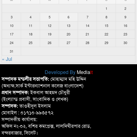
1
2
3
4
5
6
7
8
9
10
11
12
13
14
15
16
17
18
19
20
21
22
23
24
25
26
27
28
29
30
31
« Jul
Developed By
Media
it
সম্পাদক মন্ডলীর সভাপতি:
মোহাম্মাদ মহি উদ্দিন
(অধ্যক্ষ,সার্ক ইন্টারন্যাশনাল কলেজ বাংলাদেশ)
প্রধান সম্পাদক:
ইকবাল আহমদ চৌধুরী
(ইংল্যান্ড প্রবাসী, সাংবাদিক ও লেখক)
সম্পাদক:
তাওহীদুল ইসলাম
মোবাইল : ০১৭১০-৯৯৩৫৭২
সম্পাদকীয় কার্যালয়:
অফিস নং-০২, বশির কমপ্লেক্স, লালদিঘীরপার রোড,
বন্দরবাজার, সিলেট।