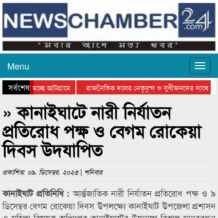
Menu
সর্বশেষ
ে যাওয়া হচ্ছে আটগ্রামে
রাজনৈতিক দলের নেতৃবৃন্দ ও সুধীজনদের সাথে কা
োগিতার পুরস্কার বিতরণ সম্পন্ন
সিলেটে বাংলাদেশ গ্রুপ থিয়েটার ফেডারেশানের বিভা
» কানাইঘাটে নারী নির্যাতন
প্রতিরোধ পক্ষ ও বেগম রোকেয়া
দিবস উদযাপিত
প্রকাশিত: ০৯. ডিসেম্বর. ২০২৩ | শনিবার
আর্ন্তজাতিক নারী নির্যাতন প্রতিরোধ পক্ষ ও ৯
কানাইঘাট প্রতিনিধি :
ডিসেম্বর বেগম রোকেয়া দিবস উপলক্ষ্যে কানাইঘাট উপজেলা প্রশাসন
ও মহিলা বিষয়ক অধিদপ্তর কানাইঘাটের উদ্যোগে বিশাল মানববন্ধন