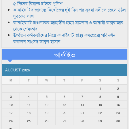
৫ দিনের রিমান্ড চাইবে পুলিশ
কানাইঘাট রাজাগঞ্জে নিখোঁজের দুই দিন পর সুরমা নদীতে ভেসে উঠল
যুবকের লাশ
কানাইঘাটে চাঞ্চল্যকর জাহাঙ্গীর হত্যা মামলার ৩ আসামী কক্সবাজার
থেকে গ্রেফতার
উর্ধ্বতন কর্মকর্তাদের নিয়ে কানাইঘাট স্বাস্থ্য কমপ্লেক্সে পরিদর্শন
করলেন সাংসদ আবুল হাসান
আর্কাইভ
AUGUST 2026
M
T
W
T
F
S
S
1
2
3
4
5
6
7
8
9
10
11
12
13
14
15
16
17
18
19
20
21
22
23
24
25
26
27
28
29
30
31