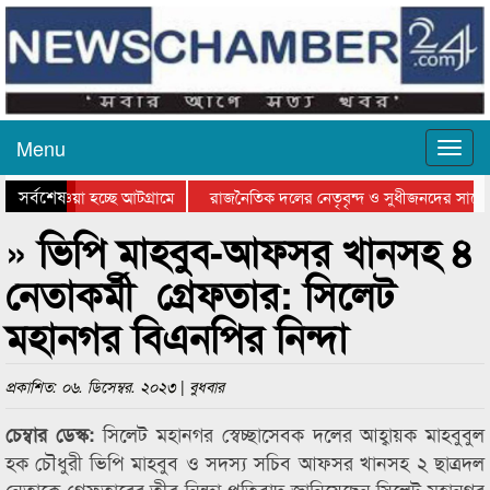
Menu
সর্বশেষ
নিয়ে যাওয়া হচ্ছে আটগ্রামে
রাজনৈতিক দলের নেতৃবৃন্দ ও সুধীজনদের সাথে
রতিযোগিতার পুরস্কার বিতরণ সম্পন্ন
সিলেটে বাংলাদেশ গ্রুপ থিয়েটার ফেডারেশানের 
» ভিপি মাহবুব-আফসর খানসহ ৪
নেতাকর্মী গ্রেফতার: সিলেট
মহানগর বিএনপির নিন্দা
প্রকাশিত: ০৬. ডিসেম্বর. ২০২৩ | বুধবার
সিলেট মহানগর স্বেচ্ছাসেবক দলের আহ্বায়ক মাহবুবুল
চেম্বার ডেস্ক:
হক চৌধুরী ভিপি মাহবুব ও সদস্য সচিব আফসর খানসহ ২ ছাত্রদল
নেতাকে গ্রেফতারের তীব্র নিন্দা প্রতিবাদ জানিয়েছেন সিলেট মহানগর