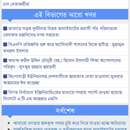
চান নেতাকর্মীরা
এই বিভাগের আরো খবর
কাতারে সড়ক দুর্ঘটনায় নিহত কানাইঘাটের প্রবাসী পাঁচ পরিবারকে
খেলাফত মজলিসের নগদ সহায়তা
বিএনপি প্রতিশ্রুতি ভঙ্গ করে ফ্যাসিবাদী শাসনের দিকে হাটঁছে : মুহাম্মদ
ফখরুল ইসলাম
অধ্যক্ষ ফরীদ উদ্দিন চৌধুরী (রহ.) ছিলেন ইসলামী শিক্ষা আন্দোলনের
পথিকৃৎ : লুৎফুর রহমান হুমায়দী
ঝিংগাবাড়ী ইউনিয়নসহ দেশবাসীকে জামায়াত নেতা মাওলানা মুখতার
আহমদের ঈদ শুভেচ্ছা
বিগত নির্বাচনে ইঞ্জিনিয়ারিংয়ের মাধ্যমে গণরায় পাল্টে দেওয়া হয়েছে:
সিলেটে এ.টি.এম আজহার এমপি
সর্বশেষ
আবারো লোভার জব্দকৃত পাথর চুরি করে নিয়ে যাওয়া হচ্ছে আটগ্রামে
রাজনৈতিক দলের নেতৃবৃন্দ ও সুধীজনদের সাথে কানাইঘাটের নবাগত