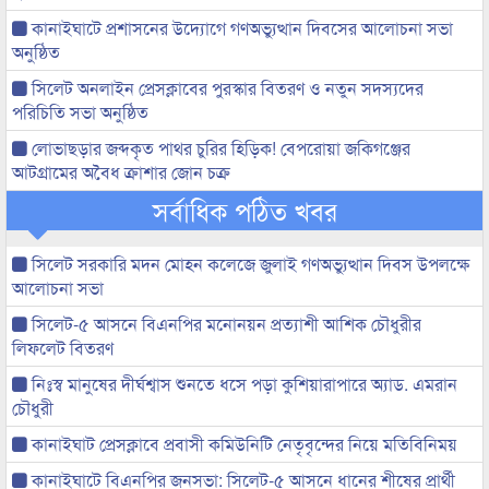
কানাইঘাটে প্রশাসনের উদ্যোগে গণঅভ্যুত্থান দিবসের আলোচনা সভা
অনুষ্ঠিত
সিলেট অনলাইন প্রেসক্লাবের পুরস্কার বিতরণ ও নতুন সদস্যদের
পরিচিতি সভা অনুষ্ঠিত
লোভাছড়ার জব্দকৃত পাথর চুরির হিড়িক! বেপরোয়া জকিগঞ্জের
আটগ্রামের অবৈধ ক্রাশার জোন চক্র
সর্বাধিক পঠিত খবর
সিলেট সরকারি মদন মোহন কলেজে জুলাই গণঅভ্যুত্থান দিবস উপলক্ষে
আলোচনা সভা
সিলেট-৫ আসনে বিএনপির মনোনয়ন প্রত্যাশী আশিক চৌধুরীর
লিফলেট বিতরণ
নিঃস্ব মানুষের দীর্ঘশ্বাস শুনতে ধসে পড়া কুশিয়ারাপারে অ্যাড. এমরান
চৌধুরী
কানাইঘাট প্রেসক্লাবে প্রবাসী কমিউনিটি নেতৃবৃন্দের নিয়ে মতিবিনিময়
কানাইঘাটে বিএনপির জনসভা: সিলেট-৫ আসনে ধানের শীষের প্রার্থী