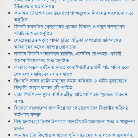
ইউএনও’র মতবিনিময়
কানাইঘাটে প্রশাসনের উদ্যোগে গণঅভ্যুত্থান দিবসের আলোচনা সভা
অনুষ্ঠিত
সিলেট অনলাইন প্রেসক্লাবের পুরস্কার বিতরণ ও নতুন সদস্যদের
পরিচিতি সভা অনুষ্ঠিত
লোভাছড়ার জব্দকৃত পাথর চুরির হিড়িক! বেপরোয়া জকিগঞ্জের
আটগ্রামের অবৈধ ক্রাশার জোন চক্র
লন্ডনে সিলেট শাহজালাল হাউজিং এস্টেটস (উপশহর) প্রবাসী
অ্যাসোসিয়েশনের সভা অনুষ্ঠিত
কাতারে সড়ক দুর্ঘটনায় নিহত কানাইঘাটের প্রবাসী পাঁচ পরিবারকে
খেলাফত মজলিসের নগদ সহায়তা
বিএনপি সকল ধর্মের মানুষের সমান অধিকার ও ধর্মীয় মুল্যবোধে
বিশ্বাসী: আবুল কাহের চৌ: শামিম
রাজা গিরিশচন্দ্র স্কুলে বার্ষিক ক্রীড়া প্রতিযোগিতার পুরস্কার বিতরণ
সম্পন্ন
সিলেটে বাংলাদেশ গ্রুপ থিয়েটার ফেডারেশানের বিভাগীয় অভিনয়
কর্মশালা সম্পন্ন
বিশ্ব জনসংখ্যা দিবস উপলক্ষে কানাইঘাটে আলোচনা সভা ও সম্মাননা
প্রদান
কানাইঘাটের কিশোর আহাদের খুনি সায়েমের আদালতে আত্মসমর্পন,