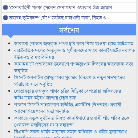
‘সেনাবাহিনী পদক’ পেলেন সেনাপ্রধান ওয়াকার-উজ-জামান
ভয়াবহ ভূমিকম্পে কেঁপে উঠেছে রাজধানী ঢাকা, নিহত ৩
সর্বশেষ
আবারো লোভার জব্দকৃত পাথর চুরি করে নিয়ে যাওয়া হচ্ছে আটগ্রামে
রাজনৈতিক দলের নেতৃবৃন্দ ও সুধীজনদের সাথে কানাইঘাটের নবাগত
ইউএনও’র মতবিনিময়
কানাইঘাটে প্রশাসনের উদ্যোগে গণঅভ্যুত্থান দিবসের আলোচনা সভা
অনুষ্ঠিত
সিলেট অনলাইন প্রেসক্লাবের পুরস্কার বিতরণ ও নতুন সদস্যদের
পরিচিতি সভা অনুষ্ঠিত
লোভাছড়ার জব্দকৃত পাথর চুরির হিড়িক! বেপরোয়া জকিগঞ্জের
আটগ্রামের অবৈধ ক্রাশার জোন চক্র
লন্ডনে সিলেট শাহজালাল হাউজিং এস্টেটস (উপশহর) প্রবাসী
অ্যাসোসিয়েশনের সভা অনুষ্ঠিত
কাতারে সড়ক দুর্ঘটনায় নিহত কানাইঘাটের প্রবাসী পাঁচ পরিবারকে
খেলাফত মজলিসের নগদ সহায়তা
বিএনপি সকল ধর্মের মানুষের সমান অধিকার ও ধর্মীয় মুল্যবোধে