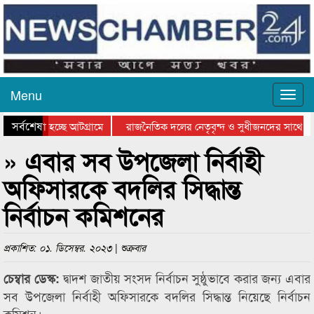
Menu
সর্বশেষ
ে যাওয়া হচ্ছে আটগ্রামে
রাজনৈতিক দলের নেতৃবৃন্দ ও সুধীজনদের সাথে ক
যোগিতার পুরস্কার বিতরণ সম্পন্ন
সিলেটে বাংলাদেশ গ্রুপ থিয়েটার ফেডারেশানের বিভ
» এবার সব উপজেলা নির্বাহী
অফিসারকে বদলির সিদ্ধান্ত
নির্বাচন কমিশনের
প্রকাশিত: ০১. ডিসেম্বর. ২০২৩ | শুক্রবার
দ্বাদশ জাতীয় সংসদ নির্বাচন সুষ্ঠুভাবে করার জন্য এবার
চেম্বার ডেস্ক:
সব উপজেলা নির্বাহী অফিসারকে বদলির সিদ্ধান্ত নিয়েছে নির্বাচন
কমিশন।