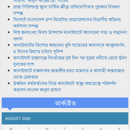
বিশ্বাসী: আবুল কাহের চৌ: শামিম
রাজা গিরিশচন্দ্র স্কুলে বার্ষিক ক্রীড়া প্রতিযোগিতার পুরস্কার বিতরণ
সম্পন্ন
সিলেটে বাংলাদেশ গ্রুপ থিয়েটার ফেডারেশানের বিভাগীয় অভিনয়
কর্মশালা সম্পন্ন
বিশ্ব জনসংখ্যা দিবস উপলক্ষে কানাইঘাটে আলোচনা সভা ও সম্মাননা
প্রদান
কানাইঘাটের কিশোর আহাদের খুনি সায়েমের আদালতে আত্মসমর্পন,
৫ দিনের রিমান্ড চাইবে পুলিশ
কানাইঘাট রাজাগঞ্জে নিখোঁজের দুই দিন পর সুরমা নদীতে ভেসে উঠল
যুবকের লাশ
কানাইঘাটে চাঞ্চল্যকর জাহাঙ্গীর হত্যা মামলার ৩ আসামী কক্সবাজার
থেকে গ্রেফতার
উর্ধ্বতন কর্মকর্তাদের নিয়ে কানাইঘাট স্বাস্থ্য কমপ্লেক্সে পরিদর্শন
করলেন সাংসদ আবুল হাসান
আর্কাইভ
AUGUST 2026
M
T
W
T
F
S
S