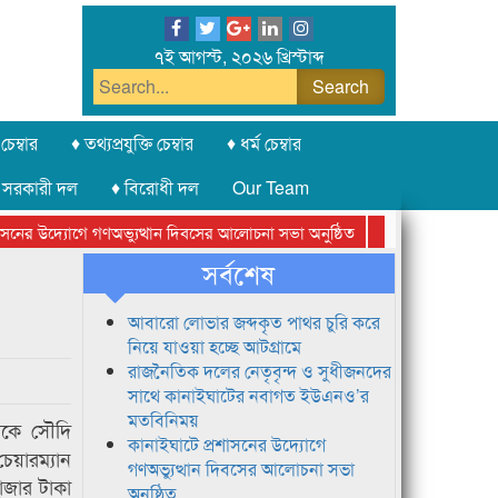
৭ই আগস্ট, ২০২৬ খ্রিস্টাব্দ
চেম্বার
♦ তথ্যপ্রযুক্তি চেম্বার
♦ ধর্ম চেম্বার
 সরকারী দল
♦ বিরোধী দল
Our Team
ের উদ্যোগে গণঅভ্যুত্থান দিবসের আলোচনা সভা অনুষ্ঠিত
সিলেট অনলাইন প্রেসক
সর্বশেষ
আবারো লোভার জব্দকৃত পাথর চুরি করে
নিয়ে যাওয়া হচ্ছে আটগ্রামে
রাজনৈতিক দলের নেতৃবৃন্দ ও সুধীজনদের
সাথে কানাইঘাটের নবাগত ইউএনও’র
মতবিনিময়
িকে সৌদি
কানাইঘাটে প্রশাসনের উদ্যোগে
েয়ারম্যান
গণঅভ্যুত্থান দিবসের আলোচনা সভা
াজার টাকা
অনুষ্ঠিত