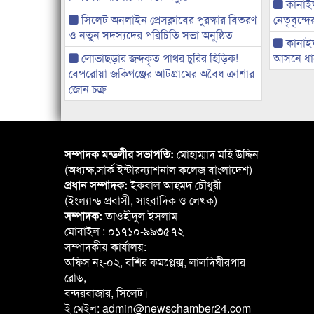
কানাইঘা
সিলেট অনলাইন প্রেসক্লাবের পুরস্কার বিতরণ
নেতৃবৃন্দ
ও নতুন সদস্যদের পরিচিতি সভা অনুষ্ঠিত
কানাই
লোভাছড়ার জব্দকৃত পাথর চুরির হিড়িক!
আসনে ধানে
বেপরোয়া জকিগঞ্জের আটগ্রামের অবৈধ ক্রাশার
জোন চক্র
সম্পাদক মন্ডলীর সভাপতি:
মোহাম্মাদ মহি উদ্দিন
(অধ্যক্ষ,সার্ক ইন্টারন্যাশনাল কলেজ বাংলাদেশ)
প্রধান সম্পাদক:
ইকবাল আহমদ চৌধুরী
(ইংল্যান্ড প্রবাসী, সাংবাদিক ও লেখক)
সম্পাদক:
তাওহীদুল ইসলাম
মোবাইল : ০১৭১০-৯৯৩৫৭২
সম্পাদকীয় কার্যালয়:
অফিস নং-০২, বশির কমপ্লেক্স, লালদিঘীরপার
রোড,
বন্দরবাজার, সিলেট।
ই মেইল: admin@newschamber24.com