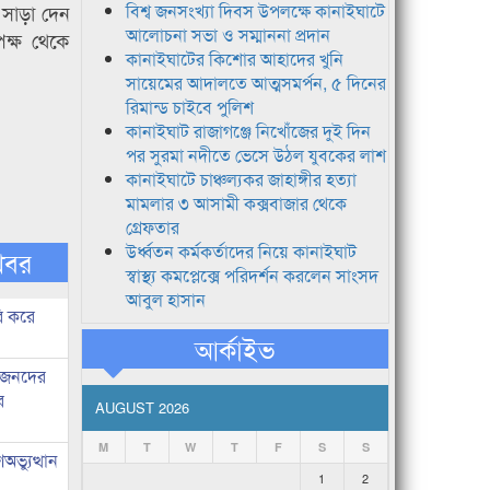
 সাড়া দেন
বিশ্ব জনসংখ্যা দিবস উপলক্ষে কানাইঘাটে
আলোচনা সভা ও সম্মাননা প্রদান
পক্ষ থেকে
কানাইঘাটের কিশোর আহাদের খুনি
সায়েমের আদালতে আত্মসমর্পন, ৫ দিনের
রিমান্ড চাইবে পুলিশ
কানাইঘাট রাজাগঞ্জে নিখোঁজের দুই দিন
পর সুরমা নদীতে ভেসে উঠল যুবকের লাশ
কানাইঘাটে চাঞ্চল্যকর জাহাঙ্গীর হত্যা
মামলার ৩ আসামী কক্সবাজার থেকে
গ্রেফতার
উর্ধ্বতন কর্মকর্তাদের নিয়ে কানাইঘাট
খবর
স্বাস্থ্য কমপ্লেক্সে পরিদর্শন করলেন সাংসদ
আবুল হাসান
ি করে
আর্কাইভ
ধীজনদের
র
AUGUST 2026
M
T
W
T
F
S
S
ভ্যুত্থান
1
2