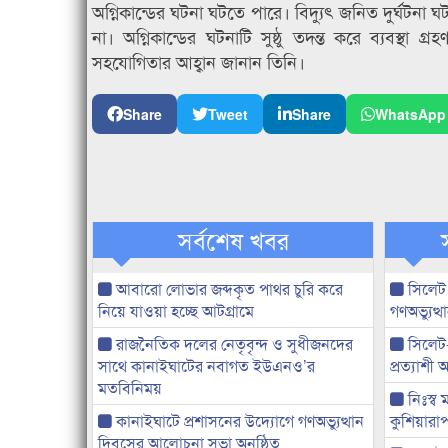
অগ্নিকান্ডের ঘটনা ঘটতে পারে। বিদ্যুৎ জনিত দুর্ঘটনা
না। অগ্নিকান্ডের ঘটনাটি সুষ্ঠু তদন্ত করে ব্যবস্থা
সহযোগিতার আহ্বান জানান তিনি।
Share
Tweet
Share
WhatsApp
সর্বশেষ খবর
আবারো লোভার জব্দকৃত পাথর চুরি করে
সিলেট
নিয়ে যাওয়া হচ্ছে আটগ্রামে
গণঅভ্যুত
রাজনৈতিক দলের নেতৃবৃন্দ ও সুধীজনদের
সিলেট
সাথে কানাইঘাটের নবাগত ইউএনও’র
প্রত্যাশ
মতবিনিময়
নিঃস্ব 
কানাইঘাটে প্রশাসনের উদ্যোগে গণঅভ্যুত্থান
কুশিয়ারাপ
দিবসের আলোচনা সভা অনুষ্ঠিত