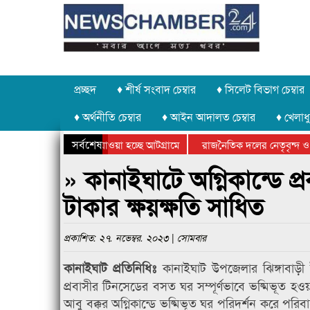
প্রচ্ছদ
♦ শীর্ষ সংবাদ চেম্বার
♦ সিলেট বিভাগ চেম্বার
♦ অর্থনীতি চেম্বার
♦ আইন আদালত চেম্বার
♦ খেলাধু
সর্বশেষ
পাথর চুরি করে নিয়ে যাওয়া হচ্ছে আটগ্রামে
রাজনৈতিক দলের নেতৃবৃন্দ ও 
বার্ষিক ক্রীড়া প্রতিযোগিতার পুরস্কার বিতরণ সম্পন্ন
সিলেটে বাংলাদেশ গ্রুপ থিয়েট
» কানাইঘাটে অগ্নিকান্ডে প
টাকার ক্ষয়ক্ষতি সাধিত
প্রকাশিত: ২৭. নভেম্বর. ২০২৩ | সোমবার
কানাইঘাট উপজেলার ঝিঙ্গাবাড়ী
কানাইঘাট প্রতিনিধিঃ
প্রবাসীর টিনসেডের বসত ঘর সম্পূর্ণভাবে ভষ্মিভূত হওয়
আবু বক্কর অগ্নিকান্ডে ভষ্মিভূত ঘর পরিদর্শন করে প