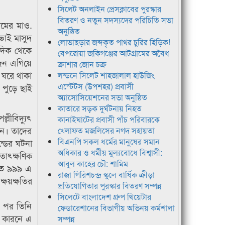
সিলেট অনলাইন প্রেসক্লাবের পুরস্কার
বিতরণ ও নতুন সদস্যদের পরিচিতি সভা
রামের মাও.
অনুষ্ঠিত
 ভাই মাসুদ
লোভাছড়ার জব্দকৃত পাথর চুরির হিড়িক!
দিক থেকে
বেপরোয়া জকিগঞ্জের আটগ্রামের অবৈধ
জন এগিয়ে
ক্রাশার জোন চক্র
 ঘরে থাকা
লন্ডনে সিলেট শাহজালাল হাউজিং
এস্টেটস (উপশহর) প্রবাসী
 পুড়ে ছাই
অ্যাসোসিয়েশনের সভা অনুষ্ঠিত
কাতারে সড়ক দুর্ঘটনায় নিহত
্লীবিদ্যুৎ
কানাইঘাটের প্রবাসী পাঁচ পরিবারকে
েন। তাদের
খেলাফত মজলিসের নগদ সহায়তা
বিএনপি সকল ধর্মের মানুষের সমান
্ডের ঘটনা
অধিকার ও ধর্মীয় মুল্যবোধে বিশ্বাসী:
তাৎক্ষণিক
আবুল কাহের চৌ: শামিম
ীতে ৯৯৯ এ
রাজা গিরিশচন্দ্র স্কুলে বার্ষিক ক্রীড়া
্ষয়ক্ষতির
প্রতিযোগিতার পুরস্কার বিতরণ সম্পন্ন
সিলেটে বাংলাদেশ গ্রুপ থিয়েটার
র পর তিনি
ফেডারেশানের বিভাগীয় অভিনয় কর্মশালা
ির কারনে এ
সম্পন্ন