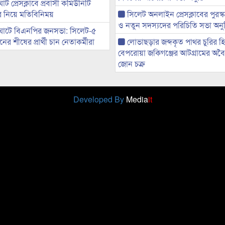
ট প্রেসক্লাবে প্রবাসী কমিউনিটি
ের নিয়ে মতিবিনিময়
সিলেট অনলাইন প্রেসক্লাবের পুরস্
ও নতুন সদস্যদের পরিচিতি সভা অনুষ
ঘাটে বিএনপির জনসভা: সিলেট-৫
র শীষের প্রার্থী চান নেতাকর্মীরা
লোভাছড়ার জব্দকৃত পাথর চুরির হ
বেপরোয়া জকিগঞ্জের আটগ্রামের অবৈধ
জোন চক্র
Developed By
Media
it