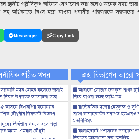
 ঘটলে স্থানীয় পল্লীবিদ্যুৎ অফিসে যোগাযোগ করা হলেও অনেক সময় তারা
 গ্রহণ সহ অগ্নিকান্ডে নিঃস হয়ে যাওয়া প্রবাসীর পরিবারকে সরকারের 
Messenger
Copy Link
সর্বাধিক পঠিত খবর
এই বিভাগের আরো 
 সরকারি মদন মোহন কলেজে জুলাই
আবারো লোভার জব্দকৃত পাথর চুর
্থান দিবস উপলক্ষে আলোচনা সভা
নিয়ে যাওয়া হচ্ছে আটগ্রামে
-৫ আসনে বিএনপির মনোনয়ন
রাজনৈতিক দলের নেতৃবৃন্দ ও সু
ী আশিক চৌধুরীর লিফলেট বিতরণ
সাথে কানাইঘাটের নবাগত ইউএনও’
মতবিনিময়
মানুষের দীর্ঘশ্বাস শুনতে ধসে পড়া
ারে অ্যাড. এমরান চৌধুরী
কানাইঘাটে প্রশাসনের উদ্যোগে গণঅ
দিবসের আলোচনা সভা অনুষ্ঠিত