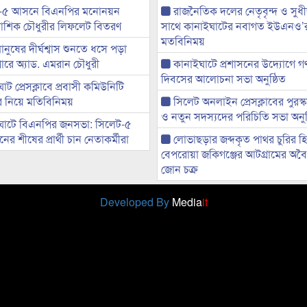
-৫ আসনে বিএনপির মনোনয়ন
রাজনৈতিক দলের নেতৃবৃন্দ ও সু
ী আশিক চৌধুরীর লিফলেট বিতরণ
সাথে কানাইঘাটের নবাগত ইউএনও’
মতবিনিময়
মানুষের দীর্ঘশ্বাস শুনতে ধসে পড়া
ারে অ্যাড. এমরান চৌধুরী
কানাইঘাটে প্রশাসনের উদ্যোগে গণঅ
দিবসের আলোচনা সভা অনুষ্ঠিত
ট প্রেসক্লাবে প্রবাসী কমিউনিটি
ের নিয়ে মতিবিনিময়
সিলেট অনলাইন প্রেসক্লাবের পুরস্
ও নতুন সদস্যদের পরিচিতি সভা অনুষ
ঘাটে বিএনপির জনসভা: সিলেট-৫
র শীষের প্রার্থী চান নেতাকর্মীরা
লোভাছড়ার জব্দকৃত পাথর চুরির হ
বেপরোয়া জকিগঞ্জের আটগ্রামের অবৈধ
জোন চক্র
Developed By
Media
it