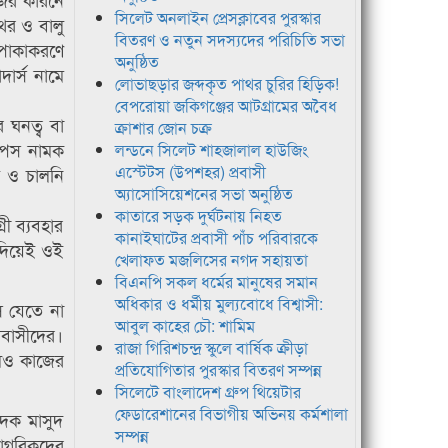
সিলেট অনলাইন প্রেসক্লাবের পুরস্কার
াথর ও বালু
বিতরণ ও নতুন সদস্যদের পরিচিতি সভা
 পাকাকরণে
অনুষ্ঠিত
ার্স নামে
লোভাছড়ার জব্দকৃত পাথর চুরির হিড়িক!
বেপরোয়া জকিগঞ্জের আটগ্রামের অবৈধ
র ঘনত্ব বা
ক্রাশার জোন চক্র
চিপস নামক
লন্ডনে সিলেট শাহজালাল হাউজিং
এস্টেটস (উপশহর) প্রবাসী
ট ও চালনি
অ্যাসোসিয়েশনের সভা অনুষ্ঠিত
কাতারে সড়ক দুর্ঘটনায় নিহত
রী ব্যবহার
কানাইঘাটের প্রবাসী পাঁচ পরিবারকে
দিয়েই ওই
খেলাফত মজলিসের নগদ সহায়তা
বিএনপি সকল ধর্মের মানুষের সমান
অধিকার ও ধর্মীয় মুল্যবোধে বিশ্বাসী:
াস যেতে না
আবুল কাহের চৌ: শামিম
াবাসীদের।
রাজা গিরিশচন্দ্র স্কুলে বার্ষিক ক্রীড়া
লেও কাজের
প্রতিযোগিতার পুরস্কার বিতরণ সম্পন্ন
সিলেটে বাংলাদেশ গ্রুপ থিয়েটার
ফেডারেশানের বিভাগীয় অভিনয় কর্মশালা
াদক মাসুদ
সম্পন্ন
াগরিকদের