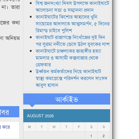
বিশ্ব জনসংখ্যা দিবস উপলক্ষে কানাইঘাটে
না। তারা
আলোচনা সভা ও সম্মাননা প্রদান
কানাইঘাটের কিশোর আহাদের খুনি
কাজের কথা
সায়েমের আদালতে আত্মসমর্পন, ৫ দিনের
রিমান্ড চাইবে পুলিশ
ানা অনিয়ম
কানাইঘাট রাজাগঞ্জে নিখোঁজের দুই দিন
পর সুরমা নদীতে ভেসে উঠল যুবকের লাশ
কানাইঘাটে চাঞ্চল্যকর জাহাঙ্গীর হত্যা
মামলার ৩ আসামী কক্সবাজার থেকে
গ্রেফতার
উর্ধ্বতন কর্মকর্তাদের নিয়ে কানাইঘাট
স্বাস্থ্য কমপ্লেক্সে পরিদর্শন করলেন সাংসদ
আবুল হাসান
আর্কাইভ
খবর
AUGUST 2026
ি করে
M
T
W
T
F
S
S
1
2