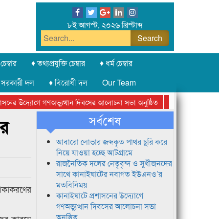
৮ই আগস্ট, ২০২৬ খ্রিস্টাব্দ
চেম্বার
♦ তথ্যপ্রযুক্তি চেম্বার
♦ ধর্ম চেম্বার
 সরকারী দল
♦ বিরোধী দল
Our Team
নের উদ্যোগে গণঅভ্যুত্থান দিবসের আলোচনা সভা অনুষ্ঠিত
সিলেট অনলাইন প্রেসক
সর্বশেষ
ের
আবারো লোভার জব্দকৃত পাথর চুরি করে
নিয়ে যাওয়া হচ্ছে আটগ্রামে
রাজনৈতিক দলের নেতৃবৃন্দ ও সুধীজনদের
সাথে কানাইঘাটের নবাগত ইউএনও’র
মতবিনিময়
পাকাকরণের
কানাইঘাটে প্রশাসনের উদ্যোগে
গণঅভ্যুত্থান দিবসের আলোচনা সভা
অনুষ্ঠিত
জের কারনে