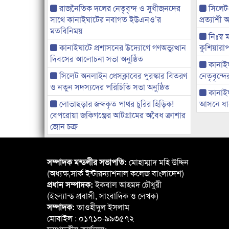
রাজনৈতিক দলের নেতৃবৃন্দ ও সুধীজনদের
সিলেট
সাথে কানাইঘাটের নবাগত ইউএনও’র
প্রত্যাশ
মতবিনিময়
নিঃস্ব 
কানাইঘাটে প্রশাসনের উদ্যোগে গণঅভ্যুত্থান
কুশিয়ারাপ
দিবসের আলোচনা সভা অনুষ্ঠিত
কানাইঘা
সিলেট অনলাইন প্রেসক্লাবের পুরস্কার বিতরণ
নেতৃবৃন্দ
ও নতুন সদস্যদের পরিচিতি সভা অনুষ্ঠিত
কানাই
লোভাছড়ার জব্দকৃত পাথর চুরির হিড়িক!
আসনে ধানে
বেপরোয়া জকিগঞ্জের আটগ্রামের অবৈধ ক্রাশার
জোন চক্র
সম্পাদক মন্ডলীর সভাপতি:
মোহাম্মাদ মহি উদ্দিন
(অধ্যক্ষ,সার্ক ইন্টারন্যাশনাল কলেজ বাংলাদেশ)
প্রধান সম্পাদক:
ইকবাল আহমদ চৌধুরী
(ইংল্যান্ড প্রবাসী, সাংবাদিক ও লেখক)
সম্পাদক:
তাওহীদুল ইসলাম
মোবাইল : ০১৭১০-৯৯৩৫৭২