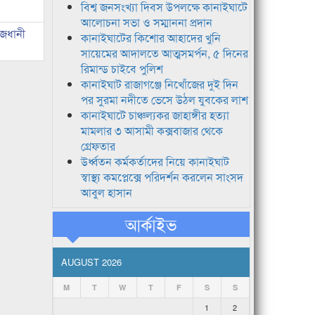
বিশ্ব জনসংখ্যা দিবস উপলক্ষে কানাইঘাটে
আলোচনা সভা ও সম্মাননা প্রদান
াজধানী
কানাইঘাটের কিশোর আহাদের খুনি
সায়েমের আদালতে আত্মসমর্পন, ৫ দিনের
রিমান্ড চাইবে পুলিশ
কানাইঘাট রাজাগঞ্জে নিখোঁজের দুই দিন
পর সুরমা নদীতে ভেসে উঠল যুবকের লাশ
কানাইঘাটে চাঞ্চল্যকর জাহাঙ্গীর হত্যা
মামলার ৩ আসামী কক্সবাজার থেকে
গ্রেফতার
উর্ধ্বতন কর্মকর্তাদের নিয়ে কানাইঘাট
স্বাস্থ্য কমপ্লেক্সে পরিদর্শন করলেন সাংসদ
আবুল হাসান
আর্কাইভ
AUGUST 2026
M
T
W
T
F
S
S
1
2