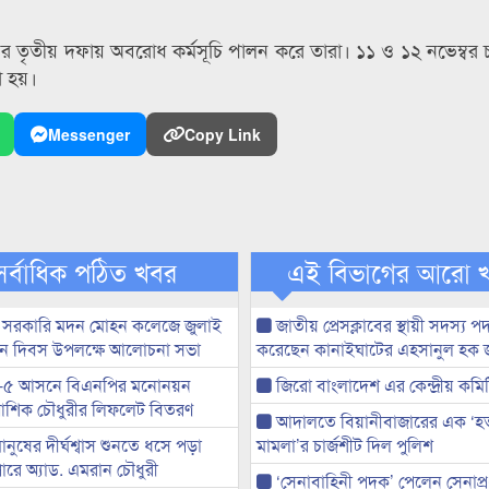
র তৃতীয় দফায় অবরোধ কর্মসূচি পালন করে তারা। ১১ ও ১২ নভেম্বর চত
া হয়।
Messenger
Copy Link
সর্বাধিক পঠিত খবর
এই বিভাগের আরো 
 সরকারি মদন মোহন কলেজে জুলাই
জাতীয় প্রেসক্লাবের স্থায়ী সদস্য প
্থান দিবস উপলক্ষে আলোচনা সভা
করেছেন কানাইঘাটের এহসানুল হক 
-৫ আসনে বিএনপির মনোনয়ন
জিরো বাংলাদেশ এর কেন্দ্রীয় কমি
ী আশিক চৌধুরীর লিফলেট বিতরণ
আদালতে বিয়ানীবাজারের এক ‘হত্য
মানুষের দীর্ঘশ্বাস শুনতে ধসে পড়া
মামলা’র চার্জশীট দিল পুলিশ
ারে অ্যাড. এমরান চৌধুরী
‘সেনাবাহিনী পদক’ পেলেন সেনাপ্