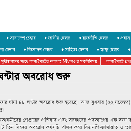
♦ সারাদেশ চেম্বার
♦ জাতীয় চেম্বার
♦ রাজনীতি চেম্বার
♦ প্রবাস 
লা চেম্বার
♦ বিনোদন চেম্বার
♦ সাহিত্য চেম্বার
♦ স্বাস্থ্য চেম্বার
♦
সুধীজনদের সাথে কানাইঘাটের নবাগত ইউএনও’র মতবিনিময়
কানাইঘাটে প্রশাসন
টার ফেডারেশানের বিভাগীয় অভিনয় কর্মশালা সম্পন্ন
ঘন্টার অবরোধ শুরু
ফার টানা ৪৮ ঘণ্টার অবরোধ শুরু হয়েছে। আজ বুধবার (২২ নভেম্বর
্ত।
নেতাকর্মীদের গ্রেপ্তারের প্রতিবাদ এবং সরকারের পদত্যাগের এক দফা 
মোট তিন দিনের অবরোধ কর্মসূচি পালন করে বিএনপি-জামায়াত ও তা