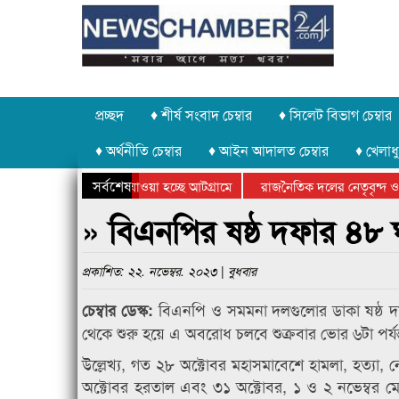
প্রচ্ছদ
♦ শীর্ষ সংবাদ চেম্বার
♦ সিলেট বিভাগ চেম্বার
♦ অর্থনীতি চেম্বার
♦ আইন আদালত চেম্বার
♦ খেলাধু
সর্বশেষ
 পাথর চুরি করে নিয়ে যাওয়া হচ্ছে আটগ্রামে
রাজনৈতিক দলের নেতৃবৃন্দ ও 
 বার্ষিক ক্রীড়া প্রতিযোগিতার পুরস্কার বিতরণ সম্পন্ন
সিলেটে বাংলাদেশ গ্রুপ থিয়ে
» বিএনপির ষষ্ঠ দফার ৪৮ 
প্রকাশিত: ২২. নভেম্বর. ২০২৩ | বুধবার
বিএনপি ও সমমনা দলগুলোর ডাকা ষষ্ঠ দ
চেম্বার ডেস্ক:
থেকে শুরু হয়ে এ অবরোধ চলবে শুক্রবার ভোর ৬টা পর্যন
উল্লেখ্য, গত ২৮ অক্টোবর মহাসমাবেশে হামলা, হত্যা, 
অক্টোবর হরতাল এবং ৩১ অক্টোবর, ১ ও ২ নভেম্বর 