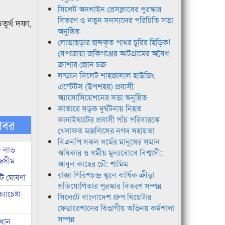
সিলেট অনলাইন প্রেসক্লাবের পুরস্কার
বিতরণ ও নতুন সদস্যদের পরিচিতি সভা
ুর্থ দফা,
অনুষ্ঠিত
লোভাছড়ার জব্দকৃত পাথর চুরির হিড়িক!
বেপরোয়া জকিগঞ্জের আটগ্রামের অবৈধ
ক্রাশার জোন চক্র
লন্ডনে সিলেট শাহজালাল হাউজিং
এস্টেটস (উপশহর) প্রবাসী
অ্যাসোসিয়েশনের সভা অনুষ্ঠিত
কাতারে সড়ক দুর্ঘটনায় নিহত
কানাইঘাটের প্রবাসী পাঁচ পরিবারকে
খবর
খেলাফত মজলিসের নগদ সহায়তা
বিএনপি সকল ধর্মের মানুষের সমান
দ লাভ
অধিকার ও ধর্মীয় মুল্যবোধে বিশ্বাসী:
জসীম
আবুল কাহের চৌ: শামিম
রাজা গিরিশচন্দ্র স্কুলে বার্ষিক ক্রীড়া
টি ঘোষণা
প্রতিযোগিতার পুরস্কার বিতরণ সম্পন্ন
াচেষ্টা
সিলেটে বাংলাদেশ গ্রুপ থিয়েটার
ফেডারেশানের বিভাগীয় অভিনয় কর্মশালা
সম্পন্ন
রধান