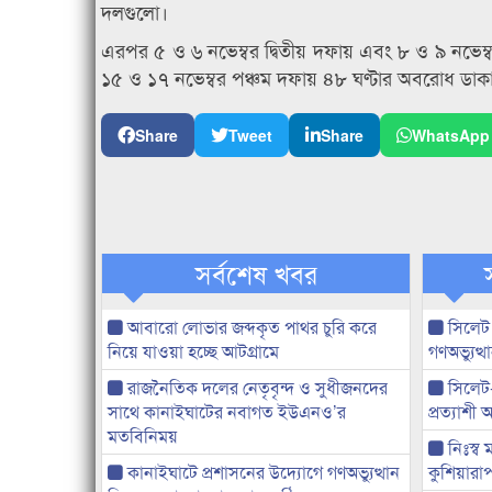
দলগুলো।
এরপর ৫ ও ৬ নভেম্বর দ্বিতীয় দফায় এবং ৮ ও ৯ নভেম্ব
১৫ ও ১৭ নভেম্বর পঞ্চম দফায় ৪৮ ঘণ্টার অবরোধ ডাক
Share
Tweet
Share
WhatsApp
সর্বশেষ খবর
আবারো লোভার জব্দকৃত পাথর চুরি করে
সিলেট
নিয়ে যাওয়া হচ্ছে আটগ্রামে
গণঅভ্যুত
রাজনৈতিক দলের নেতৃবৃন্দ ও সুধীজনদের
সিলেট
সাথে কানাইঘাটের নবাগত ইউএনও’র
প্রত্যাশ
মতবিনিময়
নিঃস্ব 
কানাইঘাটে প্রশাসনের উদ্যোগে গণঅভ্যুত্থান
কুশিয়ারাপ