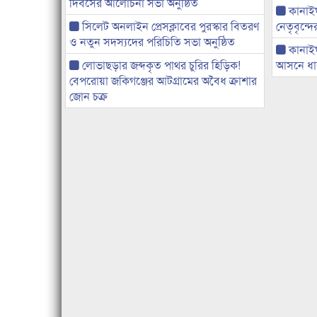
দিবসের আলোচনা সভা অনুষ্ঠিত
কানাইঘা
সিলেট অনলাইন প্রেসক্লাবের পুরস্কার বিতরণ
নেতৃবৃন্দ
ও নতুন সদস্যদের পরিচিতি সভা অনুষ্ঠিত
কানাই
লোভাছড়ার জব্দকৃত পাথর চুরির হিড়িক!
আসনে ধানে
বেপরোয়া জকিগঞ্জের আটগ্রামের অবৈধ ক্রাশার
জোন চক্র