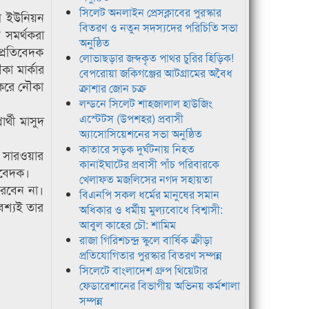
সিলেট অনলাইন প্রেসক্লাবের পুরস্কার
াম ইউনিয়ন
বিতরণ ও নতুন সদস্যদের পরিচিতি সভা
 সমর্থকরা
অনুষ্ঠিত
প্রতিবেদক
লোভাছড়ার জব্দকৃত পাথর চুরির হিড়িক!
কা মার্কার
বেপরোয়া জকিগঞ্জের আটগ্রামের অবৈধ
 করে নৌকা
ক্রাশার জোন চক্র
লন্ডনে সিলেট শাহজালাল হাউজিং
এস্টেটস (উপশহর) প্রবাসী
্থী মাসুদ
অ্যাসোসিয়েশনের সভা অনুষ্ঠিত
কাতারে সড়ক দুর্ঘটনায় নিহত
া সারওয়ার
কানাইঘাটের প্রবাসী পাঁচ পরিবারকে
িবেদক।
খেলাফত মজলিসের নগদ সহায়তা
ারবেন না।
বিএনপি সকল ধর্মের মানুষের সমান
অবশ্যই তার
অধিকার ও ধর্মীয় মুল্যবোধে বিশ্বাসী:
আবুল কাহের চৌ: শামিম
রাজা গিরিশচন্দ্র স্কুলে বার্ষিক ক্রীড়া
প্রতিযোগিতার পুরস্কার বিতরণ সম্পন্ন
সিলেটে বাংলাদেশ গ্রুপ থিয়েটার
ফেডারেশানের বিভাগীয় অভিনয় কর্মশালা
সম্পন্ন