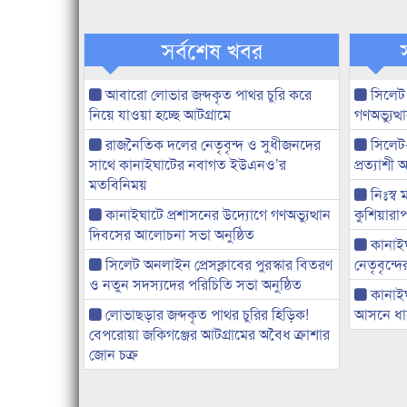
সর্বশেষ খবর
আবারো লোভার জব্দকৃত পাথর চুরি করে
সিলেট
নিয়ে যাওয়া হচ্ছে আটগ্রামে
গণঅভ্যুত
রাজনৈতিক দলের নেতৃবৃন্দ ও সুধীজনদের
সিলেট
সাথে কানাইঘাটের নবাগত ইউএনও’র
প্রত্যাশ
মতবিনিময়
নিঃস্ব 
কানাইঘাটে প্রশাসনের উদ্যোগে গণঅভ্যুত্থান
কুশিয়ারাপ
দিবসের আলোচনা সভা অনুষ্ঠিত
কানাইঘা
সিলেট অনলাইন প্রেসক্লাবের পুরস্কার বিতরণ
নেতৃবৃন্দ
ও নতুন সদস্যদের পরিচিতি সভা অনুষ্ঠিত
কানাই
লোভাছড়ার জব্দকৃত পাথর চুরির হিড়িক!
আসনে ধানে
বেপরোয়া জকিগঞ্জের আটগ্রামের অবৈধ ক্রাশার
জোন চক্র