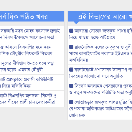
সর্বাধিক পঠিত খবর
এই বিভাগের আরো 
 সরকারি মদন মোহন কলেজে জুলাই
আবারো লোভার জব্দকৃত পাথর চুর
্থান দিবস উপলক্ষে আলোচনা সভা
নিয়ে যাওয়া হচ্ছে আটগ্রামে
-৫ আসনে বিএনপির মনোনয়ন
রাজনৈতিক দলের নেতৃবৃন্দ ও সু
ী আশিক চৌধুরীর লিফলেট বিতরণ
সাথে কানাইঘাটের নবাগত ইউএনও’
মতবিনিময়
মানুষের দীর্ঘশ্বাস শুনতে ধসে পড়া
ারে অ্যাড. এমরান চৌধুরী
কানাইঘাটে প্রশাসনের উদ্যোগে গণঅ
দিবসের আলোচনা সভা অনুষ্ঠিত
ট প্রেসক্লাবে প্রবাসী কমিউনিটি
ের নিয়ে মতিবিনিময়
সিলেট অনলাইন প্রেসক্লাবের পুরস্
ও নতুন সদস্যদের পরিচিতি সভা অনুষ
ঘাটে বিএনপির জনসভা: সিলেট-৫
র শীষের প্রার্থী চান নেতাকর্মীরা
লোভাছড়ার জব্দকৃত পাথর চুরির হ
বেপরোয়া জকিগঞ্জের আটগ্রামের অবৈধ
জোন চক্র