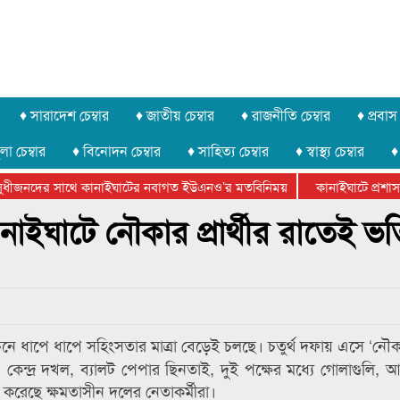
♦ সারাদেশ চেম্বার
♦ জাতীয় চেম্বার
♦ রাজনীতি চেম্বার
♦ প্রবাস 
লা চেম্বার
♦ বিনোদন চেম্বার
♦ সাহিত্য চেম্বার
♦ স্বাস্থ্য চেম্বার
♦
ধীজনদের সাথে কানাইঘাটের নবাগত ইউএনও’র মতবিনিময়
কানাইঘাটে প্রশাসনে
র ফেডারেশানের বিভাগীয় অভিনয় কর্মশালা সম্পন্ন
াইঘাটে নৌকার প্রার্থীর রাতেই ভর্
নে ধাপে ধাপে সহিংসতার মাত্রা বেড়েই চলছে। চতুর্থ দফায় এসে ‘নৌকা’
্দ্র দখল, ব্যালট পেপার ছিনতাই, দুই পক্ষের মধ্যে গোলাগুলি, 
 করেছে ক্ষমতাসীন দলের নেতাকর্মীরা।