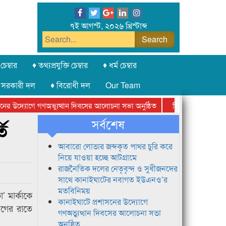
৭ই আগস্ট, ২০২৬ খ্রিস্টাব্দ
চেম্বার
♦ তথ্যপ্রযুক্তি চেম্বার
♦ ধর্ম চেম্বার
 সরকারী দল
♦ বিরোধী দল
Our Team
র উদ্যোগে গণঅভ্যুত্থান দিবসের আলোচনা সভা অনুষ্ঠিত
সিলেট অনলাইন প্রেসক্ল
সর্বশেষ
তি
আবারো লোভার জব্দকৃত পাথর চুরি করে
নিয়ে যাওয়া হচ্ছে আটগ্রামে
রাজনৈতিক দলের নেতৃবৃন্দ ও সুধীজনদের
সাথে কানাইঘাটের নবাগত ইউএনও’র
মতবিনিময়
 মার্কাকে
কানাইঘাটে প্রশাসনের উদ্যোগে
আগের রাতে
গণঅভ্যুত্থান দিবসের আলোচনা সভা
অনুষ্ঠিত