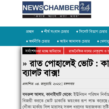
প্রচ্ছদ
♦ শীর্ষ সংবাদ চেম্বার
♦ সিলেট বিভাগ চেম্বার
♦ অর্থনীতি চেম্বার
♦ আইন আদালত চেম্বার
♦ খেলাধু
সর্বশেষ
াথর চুরি করে নিয়ে যাওয়া হচ্ছে আটগ্রামে
রাজনৈতিক দলের নেতৃবৃন্দ ও সু
ার্ষিক ক্রীড়া প্রতিযোগিতার পুরস্কার বিতরণ সম্পন্ন
সিলেটে বাংলাদেশ গ্রুপ থিয়েটা
» রাত পোহালেই ভোট : কান
ব্যালট বাক্স!
প্রকাশিত: ০৪. জানুয়ারি. ২০২২ | মঙ্গলবার
ইউনিয়ন পরিষদ নির্বাচ
বদরুল আলম, কানাইঘাট থেকে:
বিজয়ী করতে ভোট ডাকাতি ভয়ংকর রূপ লাভ করেছে। কেন
নৌকা মার্কায় সিল মারাসহ সকল ধরনের অরাজকতা সৃষ্টি