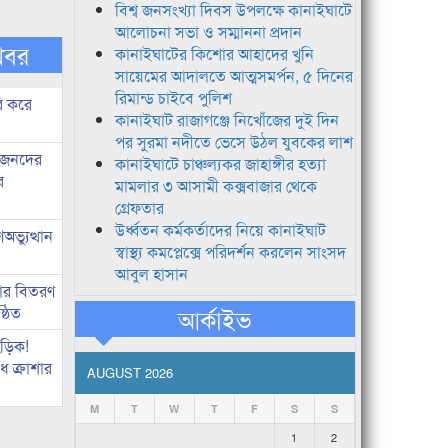
বিশ্ব জনসংখ্যা দিবস উপলক্ষে কানাইঘাটে
আলোচনা সভা ও সম্মাননা প্রদান
খবর
কানাইঘাটের কিশোর আহাদের খুনি
সায়েমের আদালতে আত্মসমর্পন, ৫ দিনের
রিমান্ড চাইবে পুলিশ
ি করে
কানাইঘাট রাজাগঞ্জে নিখোঁজের দুই দিন
পর সুরমা নদীতে ভেসে উঠল যুবকের লাশ
ধীজনদের
কানাইঘাটে চাঞ্চল্যকর জাহাঙ্গীর হত্যা
র
মামলার ৩ আসামী কক্সবাজার থেকে
গ্রেফতার
উর্ধ্বতন কর্মকর্তাদের নিয়ে কানাইঘাট
ভ্যুত্থান
স্বাস্থ্য কমপ্লেক্সে পরিদর্শন করলেন সাংসদ
আবুল হাসান
কার বিতরণ
্ঠিত
আর্কাইভ
িড়িক!
 ক্রাশার
AUGUST 2026
M
T
W
T
F
S
S
1
2