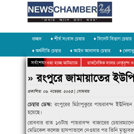
প্রচ্ছদ
♦ শীর্ষ সংবাদ চেম্বার
♦ সিলেট বিভাগ চেম্বার
♦ অর্থনীতি চেম্বার
♦ আইন আদালত চেম্বার
♦ খেলাধু
সর্বশেষ
 পাথর চুরি করে নিয়ে যাওয়া হচ্ছে আটগ্রামে
রাজনৈতিক দলের নেতৃবৃন্দ ও
 বার্ষিক ক্রীড়া প্রতিযোগিতার পুরস্কার বিতরণ সম্পন্ন
সিলেটে বাংলাদেশ গ্রুপ থিয়ে
» রংপুরে জামায়াতের ইউপি 
প্রকাশিত: ০৬. নভেম্বর. ২০২৩ | সোমবার
রংপুরের মিঠাপুকুরে পায়রাবন্দ ইউনিয়ন
চেম্বার ডেস্ক:
হয়েছে।
রোববার রাত ১০টায় পায়রাবন্দ বাজারের চেয়ারম্যা
মেডিকেল কলেজ হাসপাতালে নেওয়ার পর তিনি মৃত্যুব