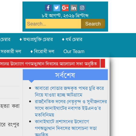
৮ই আগস্ট, ২০২৬ খ্রিস্টাব্দ
চেম্বার
♦ তথ্যপ্রযুক্তি চেম্বার
♦ ধর্ম চেম্বার
 সরকারী দল
♦ বিরোধী দল
Our Team
নের উদ্যোগে গণঅভ্যুত্থান দিবসের আলোচনা সভা অনুষ্ঠিত
সিলেট অনলাইন প্রেস
সর্বশেষ
আবারো লোভার জব্দকৃত পাথর চুরি করে
নিয়ে যাওয়া হচ্ছে আটগ্রামে
রাজনৈতিক দলের নেতৃবৃন্দ ও সুধীজনদের
হত্যা করা
সাথে কানাইঘাটের নবাগত ইউএনও’র
মতবিনিময়
কানাইঘাটে প্রশাসনের উদ্যোগে
পরে রংপুর
গণঅভ্যুত্থান দিবসের আলোচনা সভা
অনুষ্ঠিত