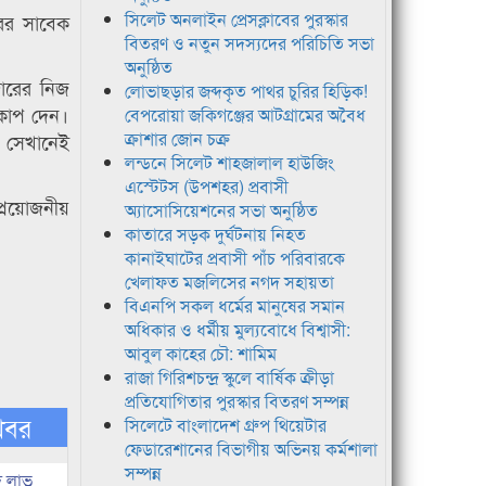
সিলেট অনলাইন প্রেসক্লাবের পুরস্কার
রের সাবেক
বিতরণ ও নতুন সদস্যদের পরিচিতি সভা
অনুষ্ঠিত
জারের নিজ
লোভাছড়ার জব্দকৃত পাথর চুরির হিড়িক!
কোপ দেন।
বেপরোয়া জকিগঞ্জের আটগ্রামের অবৈধ
ক্রাশার জোন চক্র
ি সেখানেই
লন্ডনে সিলেট শাহজালাল হাউজিং
এস্টেটস (উপশহর) প্রবাসী
্রয়োজনীয়
অ্যাসোসিয়েশনের সভা অনুষ্ঠিত
কাতারে সড়ক দুর্ঘটনায় নিহত
কানাইঘাটের প্রবাসী পাঁচ পরিবারকে
খেলাফত মজলিসের নগদ সহায়তা
বিএনপি সকল ধর্মের মানুষের সমান
অধিকার ও ধর্মীয় মুল্যবোধে বিশ্বাসী:
আবুল কাহের চৌ: শামিম
রাজা গিরিশচন্দ্র স্কুলে বার্ষিক ক্রীড়া
প্রতিযোগিতার পুরস্কার বিতরণ সম্পন্ন
খবর
সিলেটে বাংলাদেশ গ্রুপ থিয়েটার
ফেডারেশানের বিভাগীয় অভিনয় কর্মশালা
সম্পন্ন
দ লাভ