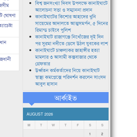
বিশ্ব জনসংখ্যা দিবস উপলক্ষে কানাইঘাটে
জসীম
আলোচনা সভা ও সম্মাননা প্রদান
টি ঘোষণা
কানাইঘাটের কিশোর আহাদের খুনি
সায়েমের আদালতে আত্মসমর্পন, ৫ দিনের
াচেষ্টা
রিমান্ড চাইবে পুলিশ
কানাইঘাট রাজাগঞ্জে নিখোঁজের দুই দিন
রধান
পর সুরমা নদীতে ভেসে উঠল যুবকের লাশ
কানাইঘাটে চাঞ্চল্যকর জাহাঙ্গীর হত্যা
মামলার ৩ আসামী কক্সবাজার থেকে
াজধানী
গ্রেফতার
উর্ধ্বতন কর্মকর্তাদের নিয়ে কানাইঘাট
স্বাস্থ্য কমপ্লেক্সে পরিদর্শন করলেন সাংসদ
আবুল হাসান
আর্কাইভ
AUGUST 2026
M
T
W
T
F
S
S
1
2