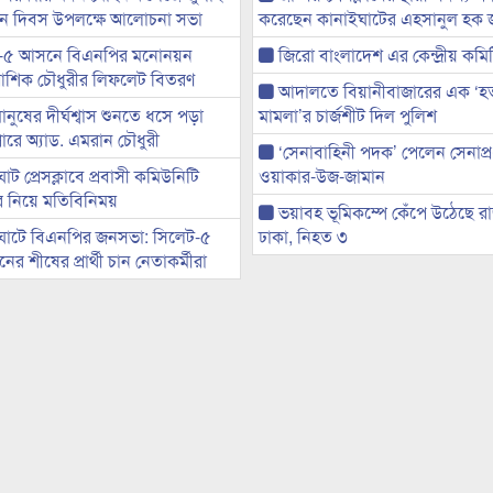
্থান দিবস উপলক্ষে আলোচনা সভা
করেছেন কানাইঘাটের এহসানুল হক 
-৫ আসনে বিএনপির মনোনয়ন
জিরো বাংলাদেশ এর কেন্দ্রীয় কমি
ী আশিক চৌধুরীর লিফলেট বিতরণ
আদালতে বিয়ানীবাজারের এক ‘হত্য
মানুষের দীর্ঘশ্বাস শুনতে ধসে পড়া
মামলা’র চার্জশীট দিল পুলিশ
ারে অ্যাড. এমরান চৌধুরী
‘সেনাবাহিনী পদক’ পেলেন সেনাপ্
ট প্রেসক্লাবে প্রবাসী কমিউনিটি
ওয়াকার-উজ-জামান
ের নিয়ে মতিবিনিময়
ভয়াবহ ভূমিকম্পে কেঁপে উঠেছে র
ঘাটে বিএনপির জনসভা: সিলেট-৫
ঢাকা, নিহত ৩
র শীষের প্রার্থী চান নেতাকর্মীরা