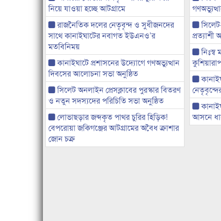
নিয়ে যাওয়া হচ্ছে আটগ্রামে
গণঅভ্যুত
রাজনৈতিক দলের নেতৃবৃন্দ ও সুধীজনদের
সিলেট
সাথে কানাইঘাটের নবাগত ইউএনও’র
প্রত্যাশ
মতবিনিময়
নিঃস্ব 
কানাইঘাটে প্রশাসনের উদ্যোগে গণঅভ্যুত্থান
কুশিয়ারাপ
দিবসের আলোচনা সভা অনুষ্ঠিত
কানাইঘা
সিলেট অনলাইন প্রেসক্লাবের পুরস্কার বিতরণ
নেতৃবৃন্দ
ও নতুন সদস্যদের পরিচিতি সভা অনুষ্ঠিত
কানাই
লোভাছড়ার জব্দকৃত পাথর চুরির হিড়িক!
আসনে ধানে
বেপরোয়া জকিগঞ্জের আটগ্রামের অবৈধ ক্রাশার
জোন চক্র