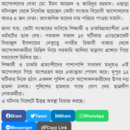
আন্দোলনের নেতা মো: ইমন আহমদ ও জাহিদুর রহমান। এছাড়া
ঘটনাস্থল থেকে নিখোঁজ হয়েছেন কোটা সংস্কার বিরোধী আন্দোলনের
আরও ৪ জন নেতা। তাৎক্ষণিক তাদের নাম পরিচয় পাওয়া যায়নি।
জানা যায়, কোটা সংস্কারের দাবিতে শিক্ষার্থী ও চাকরিপ্রত্যাশীরা এক
ধর্মঘটের ডাক দেয়। গতকাল সকাল ১০ ঘটিকায় এ্যাডভোকেট
সিরাজুল ইসলামের নেতৃত্বে নগরীর রিকাবী বাজার থেকে
আন্দোলনকারীরা মিছিল নিয়ে সরকারি আলিয়া মাদ্রাসা প্রাঙ্গনে গিয়ে
সমাবেশে মিলিত হয়।
শিক্ষার্থী ও চাকরি প্রত্যাশীদের পাশাপাশি সাধারণ মানুষও এই
আন্দোলনে গিয়ে অংশগ্রহণ করে একাত্মতা পোষণ করে। দুপুর ১২
ঘটিকার দিকে হঠাৎ একদল পুলিশ এসে আন্দোলনকারীদের উপর নগ্ন
হামলা চালায়। পুলিশের হামলার সাথে যোগ দেয় ছাত্রলীগ
নেতাকর্মীরা।
এ ঘটনায় সিলেটে উত্তপ্ত অবস্থা বিরাজ করছে।
Share
Tweet
Share
WhatsApp
Messenger
Copy Link