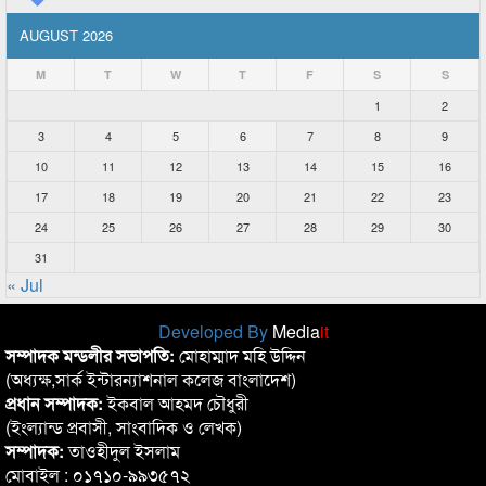
AUGUST 2026
M
T
W
T
F
S
S
1
2
3
4
5
6
7
8
9
10
11
12
13
14
15
16
17
18
19
20
21
22
23
24
25
26
27
28
29
30
31
« Jul
Developed By
Media
it
সম্পাদক মন্ডলীর সভাপতি:
মোহাম্মাদ মহি উদ্দিন
(অধ্যক্ষ,সার্ক ইন্টারন্যাশনাল কলেজ বাংলাদেশ)
প্রধান সম্পাদক:
ইকবাল আহমদ চৌধুরী
(ইংল্যান্ড প্রবাসী, সাংবাদিক ও লেখক)
সম্পাদক:
তাওহীদুল ইসলাম
মোবাইল : ০১৭১০-৯৯৩৫৭২