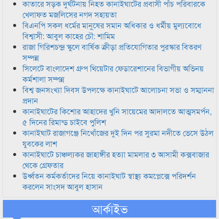
কাতারে সড়ক দুর্ঘটনায় নিহত কানাইঘাটের প্রবাসী পাঁচ পরিবারকে
খেলাফত মজলিসের নগদ সহায়তা
বিএনপি সকল ধর্মের মানুষের সমান অধিকার ও ধর্মীয় মুল্যবোধে
বিশ্বাসী: আবুল কাহের চৌ: শামিম
রাজা গিরিশচন্দ্র স্কুলে বার্ষিক ক্রীড়া প্রতিযোগিতার পুরস্কার বিতরণ
সম্পন্ন
সিলেটে বাংলাদেশ গ্রুপ থিয়েটার ফেডারেশানের বিভাগীয় অভিনয়
কর্মশালা সম্পন্ন
বিশ্ব জনসংখ্যা দিবস উপলক্ষে কানাইঘাটে আলোচনা সভা ও সম্মাননা
প্রদান
কানাইঘাটের কিশোর আহাদের খুনি সায়েমের আদালতে আত্মসমর্পন,
৫ দিনের রিমান্ড চাইবে পুলিশ
কানাইঘাট রাজাগঞ্জে নিখোঁজের দুই দিন পর সুরমা নদীতে ভেসে উঠল
যুবকের লাশ
কানাইঘাটে চাঞ্চল্যকর জাহাঙ্গীর হত্যা মামলার ৩ আসামী কক্সবাজার
থেকে গ্রেফতার
উর্ধ্বতন কর্মকর্তাদের নিয়ে কানাইঘাট স্বাস্থ্য কমপ্লেক্সে পরিদর্শন
করলেন সাংসদ আবুল হাসান
আর্কাইভ