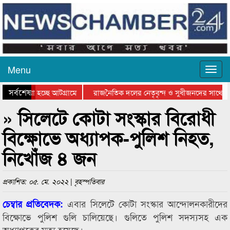
Menu
সর্বশেষ
ে যাওয়া হচ্ছে আটগ্রামে
রাজনৈতিক দলের নেতৃবৃন্দ ও সুধীজনদের সাথে ক
যোগিতার পুরস্কার বিতরণ সম্পন্ন
সিলেটে বাংলাদেশ গ্রুপ থিয়েটার ফেডারেশানের বিভ
» সিলেটে কোটা সংস্কার বিরোধী
বিক্ষোভে অধ্যাপক-পুলিশ নিহত,
নিখোঁজ ৪ জন
প্রকাশিত: ০৫. মে. ২০২২ | বৃহস্পতিবার
এবার সিলেটে কোটা সংস্কার আন্দোলনকারীদের
চেম্বার প্রতিবেদক:
বিক্ষোভে পুলিশ গুলি চালিয়েছে। গুলিতে পুলিশ সদস্যসহ এক
অধ্যাপকের মৃত্যু হয়েছে।