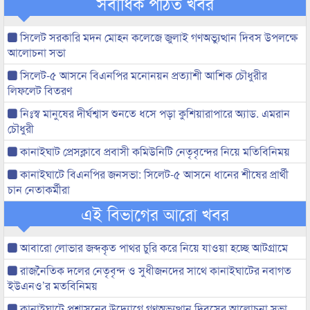
সর্বাধিক পঠিত খবর
সিলেট সরকারি মদন মোহন কলেজে জুলাই গণঅভ্যুত্থান দিবস উপলক্ষে
আলোচনা সভা
সিলেট-৫ আসনে বিএনপির মনোনয়ন প্রত্যাশী আশিক চৌধুরীর
লিফলেট বিতরণ
নিঃস্ব মানুষের দীর্ঘশ্বাস শুনতে ধসে পড়া কুশিয়ারাপারে অ্যাড. এমরান
চৌধুরী
কানাইঘাট প্রেসক্লাবে প্রবাসী কমিউনিটি নেতৃবৃন্দের নিয়ে মতিবিনিময়
কানাইঘাটে বিএনপির জনসভা: সিলেট-৫ আসনে ধানের শীষের প্রার্থী
চান নেতাকর্মীরা
এই বিভাগের আরো খবর
আবারো লোভার জব্দকৃত পাথর চুরি করে নিয়ে যাওয়া হচ্ছে আটগ্রামে
রাজনৈতিক দলের নেতৃবৃন্দ ও সুধীজনদের সাথে কানাইঘাটের নবাগত
ইউএনও’র মতবিনিময়
কানাইঘাটে প্রশাসনের উদ্যোগে গণঅভ্যুত্থান দিবসের আলোচনা সভা