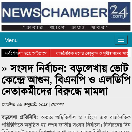
Menu
সর্বশেষ
িয়ে যাওয়া হচ্ছে আটগ্রামে
রাজনৈতিক দলের নেতৃবৃন্দ ও সুধীজনদের সাথে 
তিযোগিতার পুরস্কার বিতরণ সম্পন্ন
সিলেটে বাংলাদেশ গ্রুপ থিয়েটার ফেডারেশানের ব
» সংসদ নির্বাচন: বড়লেখায় ভোট
কেন্দ্রে আগুন, বিএনপি ও এলডিপি
নেতাকর্মীদের বিরুদ্ধে মামলা
প্রকাশিত: ০৬. জানুয়ারি. ২০১৪ | সোমবার
অত্যন্ত অস্থিতিশীল ও সহিংস এক রাজনৈতিক
বড়লেখা প্রতিনিধি:
পরিস্থিতিতে অনুষ্ঠিত হয় দশম জাতীয় সংসদ নির্বাচন। নির্বাচনের দিন
বিভিন্ন ভোট কেন্দ্রে বিশৃঙ্খলা দেখা দেয়। আওয়ামিলীগের এক তরফা