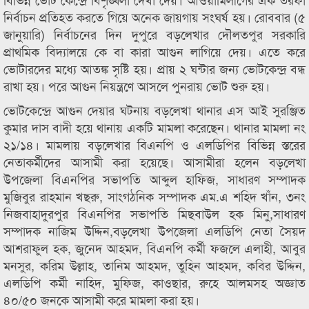
নির্বাচন প্রতিহত করতে গিয়ে অনেক জায়গায় সংঘর্ষ হয়। রোববার (৫
জানুয়ারি) নির্বাচনের দিন দুপুরে বড়লেখার দৌলতপুর সরকারি
প্রাথমিক বিদ্যালয়ে কে বা কারা আগুন লাগিয়ে দেয়। এতে করে
ভোটারদের মধ্যে আতঙ্ক সৃষ্টি হয়। প্রায় ২ ঘন্টার জন্য ভোটকেন্দ্র বন্ধ
রাখা হয়। পরে আগুন নিয়ন্ত্রণে আসলে পুনরায় ভোট শুরু হয়।
ভোটকেন্দ্রে আগুন দেয়ার ঘটনায় বড়লেখা থানার এস আই সুরঞ্জিত
কুমার দাস বাদী হয়ে থানায় একটি মামলা করেছেন। থানার মামলা নং
২১/১৪। মামলায় বড়লেখার বিএনপি ও এলডিপির বিভিন্ন স্তরের
নেতাকর্মীদের আসামী করা হয়েছে। আসামীরা হলেন বড়লেখা
উপজেলা বিএনপির সভাপতি আব্দুল হাফিজ, সাধারণ সম্পাদক
মুজিবুর রাহমান খছরু, সাংগঠনিক সম্পাদক এম.এ শহিদ খাঁন, ৩নং
নিজবাহাদুরপুর বিএনপির সভাপতি মিছবাউল হক মিনু,সাধারণ
সম্পাদক নাজিম উদ্দিন,বড়লেখা উপজেলা এলডিপি নেতা সৈয়দ
আশরাফুল হক, জুনেদ আহমদ, বিএনপি কর্মী ফজলে এলাহী, আবুর
মনসুর, করিম উল্লাহ, তানিম আহমদ, তুহিন আহমদ, কবির উদ্দিন,
এলডিপি কর্মী নাহিদ, মুফিজ, কাওছার, রুহে আলমসহ অজ্ঞাত
৪০/৫০ জনকে আসামী করে মামলা করা হয়।