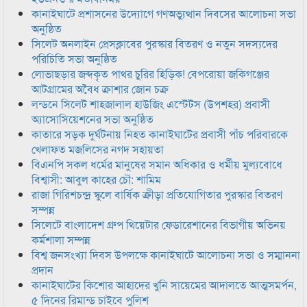
কানাইঘাটে প্রশাসনের উদ্যোগে গণঅভ্যুত্থান দিবসের আলোচনা সভা
অনুষ্ঠিত
সিলেট অনলাইন প্রেসক্লাবের পুরস্কার বিতরণ ও নতুন সদস্যদের
পরিচিতি সভা অনুষ্ঠিত
লোভাছড়ার জব্দকৃত পাথর চুরির হিড়িক! বেপরোয়া জকিগঞ্জের
আটগ্রামের অবৈধ ক্রাশার জোন চক্র
লন্ডনে সিলেট শাহজালাল হাউজিং এস্টেটস (উপশহর) প্রবাসী
অ্যাসোসিয়েশনের সভা অনুষ্ঠিত
কাতারে সড়ক দুর্ঘটনায় নিহত কানাইঘাটের প্রবাসী পাঁচ পরিবারকে
খেলাফত মজলিসের নগদ সহায়তা
বিএনপি সকল ধর্মের মানুষের সমান অধিকার ও ধর্মীয় মুল্যবোধে
বিশ্বাসী: আবুল কাহের চৌ: শামিম
রাজা গিরিশচন্দ্র স্কুলে বার্ষিক ক্রীড়া প্রতিযোগিতার পুরস্কার বিতরণ
সম্পন্ন
সিলেটে বাংলাদেশ গ্রুপ থিয়েটার ফেডারেশানের বিভাগীয় অভিনয়
কর্মশালা সম্পন্ন
বিশ্ব জনসংখ্যা দিবস উপলক্ষে কানাইঘাটে আলোচনা সভা ও সম্মাননা
প্রদান
কানাইঘাটের কিশোর আহাদের খুনি সায়েমের আদালতে আত্মসমর্পন,
৫ দিনের রিমান্ড চাইবে পুলিশ