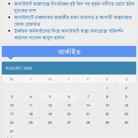
কানাইঘাট রাজাগঞ্জে নিখোঁজের দুই দিন পর সুরমা নদীতে ভেসে উঠল
যুবকের লাশ
কানাইঘাটে চাঞ্চল্যকর জাহাঙ্গীর হত্যা মামলার ৩ আসামী কক্সবাজার
থেকে গ্রেফতার
উর্ধ্বতন কর্মকর্তাদের নিয়ে কানাইঘাট স্বাস্থ্য কমপ্লেক্সে পরিদর্শন
করলেন সাংসদ আবুল হাসান
আর্কাইভ
AUGUST 2026
M
T
W
T
F
S
S
1
2
3
4
5
6
7
8
9
10
11
12
13
14
15
16
17
18
19
20
21
22
23
24
25
26
27
28
29
30
31