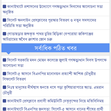
কানাইঘাটে প্রশাসনের উদ্যোগে গণঅভ্যুত্থান দিবসের আলোচনা সভা
অনুষ্ঠিত
সিলেট অনলাইন প্রেসক্লাবের পুরস্কার বিতরণ ও নতুন সদস্যদের
পরিচিতি সভা অনুষ্ঠিত
লোভাছড়ার জব্দকৃত পাথর চুরির হিড়িক! বেপরোয়া জকিগঞ্জের
আটগ্রামের অবৈধ ক্রাশার জোন চক্র
সর্বাধিক পঠিত খবর
সিলেট সরকারি মদন মোহন কলেজে জুলাই গণঅভ্যুত্থান দিবস উপলক্ষে
আলোচনা সভা
সিলেট-৫ আসনে বিএনপির মনোনয়ন প্রত্যাশী আশিক চৌধুরীর
লিফলেট বিতরণ
নিঃস্ব মানুষের দীর্ঘশ্বাস শুনতে ধসে পড়া কুশিয়ারাপারে অ্যাড. এমরান
চৌধুরী
কানাইঘাট প্রেসক্লাবে প্রবাসী কমিউনিটি নেতৃবৃন্দের নিয়ে মতিবিনিময়
কানাইঘাটে বিএনপির জনসভা: সিলেট-৫ আসনে ধানের শীষের প্রার্থী