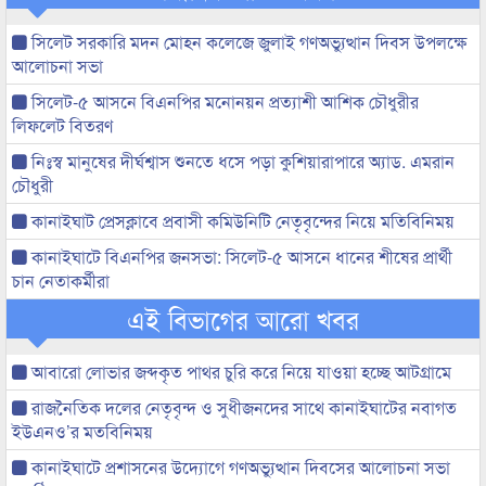
সিলেট সরকারি মদন মোহন কলেজে জুলাই গণঅভ্যুত্থান দিবস উপলক্ষে
আলোচনা সভা
সিলেট-৫ আসনে বিএনপির মনোনয়ন প্রত্যাশী আশিক চৌধুরীর
লিফলেট বিতরণ
নিঃস্ব মানুষের দীর্ঘশ্বাস শুনতে ধসে পড়া কুশিয়ারাপারে অ্যাড. এমরান
চৌধুরী
কানাইঘাট প্রেসক্লাবে প্রবাসী কমিউনিটি নেতৃবৃন্দের নিয়ে মতিবিনিময়
কানাইঘাটে বিএনপির জনসভা: সিলেট-৫ আসনে ধানের শীষের প্রার্থী
চান নেতাকর্মীরা
এই বিভাগের আরো খবর
আবারো লোভার জব্দকৃত পাথর চুরি করে নিয়ে যাওয়া হচ্ছে আটগ্রামে
রাজনৈতিক দলের নেতৃবৃন্দ ও সুধীজনদের সাথে কানাইঘাটের নবাগত
ইউএনও’র মতবিনিময়
কানাইঘাটে প্রশাসনের উদ্যোগে গণঅভ্যুত্থান দিবসের আলোচনা সভা