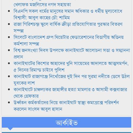
খেলাফত মজলিসের নগদ সহায়তা
বিএনপি সকল ধর্মের মানুষের সমান অধিকার ও ধর্মীয় মুল্যবোধে
বিশ্বাসী: আবুল কাহের চৌ: শামিম
রাজা গিরিশচন্দ্র স্কুলে বার্ষিক ক্রীড়া প্রতিযোগিতার পুরস্কার বিতরণ
সম্পন্ন
সিলেটে বাংলাদেশ গ্রুপ থিয়েটার ফেডারেশানের বিভাগীয় অভিনয়
কর্মশালা সম্পন্ন
বিশ্ব জনসংখ্যা দিবস উপলক্ষে কানাইঘাটে আলোচনা সভা ও সম্মাননা
প্রদান
কানাইঘাটের কিশোর আহাদের খুনি সায়েমের আদালতে আত্মসমর্পন,
৫ দিনের রিমান্ড চাইবে পুলিশ
কানাইঘাট রাজাগঞ্জে নিখোঁজের দুই দিন পর সুরমা নদীতে ভেসে উঠল
যুবকের লাশ
কানাইঘাটে চাঞ্চল্যকর জাহাঙ্গীর হত্যা মামলার ৩ আসামী কক্সবাজার
থেকে গ্রেফতার
উর্ধ্বতন কর্মকর্তাদের নিয়ে কানাইঘাট স্বাস্থ্য কমপ্লেক্সে পরিদর্শন
করলেন সাংসদ আবুল হাসান
আর্কাইভ