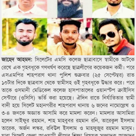
সিলেটের এমসি কলেজ ছাত্রাবাসে স্বামীকে আটকে
জাহেদ আহমদ:
রেখে এক গৃহবধূকে গণধর্ষণ করেছে ছাত্রলীগের কয়েকজন কর্মী। পরে
এসএমপির শাহপরাণ থানা পুলিশ শুক্রবার (২৫ সেপ্টেম্বর) রাত
১০টার দিকে ছাত্রবাস থেকে স্বামীসহ ওই গৃহবধূকে উদ্ধার করে। পরে
তাকে ওসমানী মেডিকেল কলেজ হাসপাতালের ওয়ানস্টপ ক্রাইসিস
সেন্টারে (ওসিসি) ভর্তি করা হয়েছে। ঐদিন রাতে নির্যাতিতার স্বামী
বাদী হয়ে সিলেট মহানগরীর শাহপরাণ থানায় ৬ জনের নামোল্লেখ ও
৩-৪ জনকে অজ্ঞাত আসামি করে মামলা করেন। মামলার আসামিরা
হলেন সাইফুর রহমান, শাহ মাহবুবর রহমান রনি, তারেকুল ইসলাম
তারেক, অর্জন লস্কর, রবিউল ইসলাম ও মাহফুজুর রহমান মাসুম।
যারা সিলেট জেলা আওয়ামী লীগের শিক্ষা বিষয়ক সম্পাদক আজাদুর