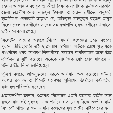
রহমান আজাদ এবং যুব ও ক্রীড়া বিষয়ক সম্পাদক রনজিত সরকার,
জেলা ছাত্রলীগ নেতা নাজমুল ইসলাম ও হারুন রশীদের অনুসারী
ছাত্রলীগের নেতাকর্মী।উল্লেখ্য যে, অভিযুক্ত মাহফুজুর রহমান মাসুম
সিলেট জেলা ছাত্রলীগের সাবেক সহ সভাপতি হারুন রশীদের খালাতো
ভাই বলে জানা গেছে।
সিলেটের প্রাচ্যের অক্সফোর্ডখ্যাত এমসি কলেজের ১২৮ বছরের
পুরনো ঐতিহ্যবাহী এই ছাত্রাবাসে স্বামীকে আটকে রেখে গৃহবধূকে
গণধর্ষণের খবর সাধারণ শিক্ষার্থীসহ সচেতন নাগরিকদের মধ্যে তীব্র
প্রতিক্রিয়ার সৃষ্টি হয়েছে। অনেকে সামাজিক যোগাযোগ মাধ্যমে এ
ঘটনার তীব্র নিন্দা জানিয়েছেন।
পুলিশ বলছে, অভিযুক্তদের ধরতে অভিযান শুরু হয়েছে। ঘটনার
পরপর র‌্যাব-৯ ও সিলেট মহানগর পুলিশের ঊর্ধ্বতন কর্মকর্তারা
ঘটনাস্থল পরিদর্শন করেছেন।
প্রত্যক্ষদর্শীরা জানান, শুক্রবার সিলেটের এমসি কলেজে স্বামীর সঙ্গে
ঘুরতে যান ওই গৃহবধূ। এক পর্যায়ে রাত ৮টার দিকে তরুণীর স্বামী
সিগারেট খাওয়ার জন্য এমসি কলেজের মূল গেটের বাইরে বের হন।