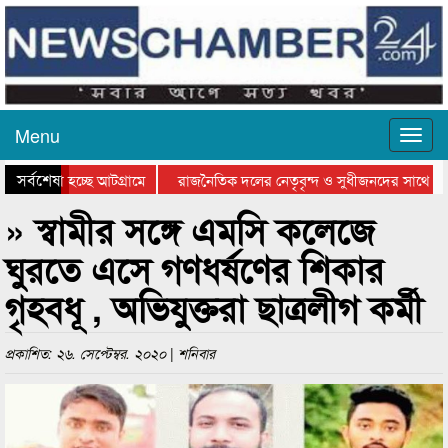
Menu
সর্বশেষ
 যাওয়া হচ্ছে আটগ্রামে
রাজনৈতিক দলের নেতৃবৃন্দ ও সুধীজনদের সাথে কান
গিতার পুরস্কার বিতরণ সম্পন্ন
সিলেটে বাংলাদেশ গ্রুপ থিয়েটার ফেডারেশানের বিভাগ
» স্বামীর সঙ্গে এমসি কলেজে
ঘুরতে এসে গণধর্ষণের শিকার
গৃহবধূ , অভিযুক্তরা ছাত্রলীগ কর্মী
প্রকাশিত: ২৬. সেপ্টেম্বর. ২০২০ | শনিবার