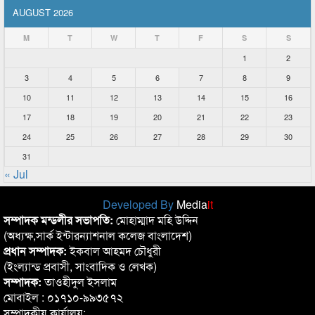
AUGUST 2026
M
T
W
T
F
S
S
1
2
3
4
5
6
7
8
9
10
11
12
13
14
15
16
17
18
19
20
21
22
23
24
25
26
27
28
29
30
31
« Jul
Developed By
Media
it
সম্পাদক মন্ডলীর সভাপতি:
মোহাম্মাদ মহি উদ্দিন
(অধ্যক্ষ,সার্ক ইন্টারন্যাশনাল কলেজ বাংলাদেশ)
প্রধান সম্পাদক:
ইকবাল আহমদ চৌধুরী
(ইংল্যান্ড প্রবাসী, সাংবাদিক ও লেখক)
সম্পাদক:
তাওহীদুল ইসলাম
মোবাইল : ০১৭১০-৯৯৩৫৭২
সম্পাদকীয় কার্যালয়: