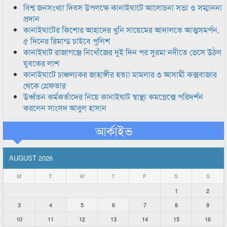
বিশ্ব জনসংখ্যা দিবস উপলক্ষে কানাইঘাটে আলোচনা সভা ও সম্মাননা
প্রদান
কানাইঘাটের কিশোর আহাদের খুনি সায়েমের আদালতে আত্মসমর্পন,
৫ দিনের রিমান্ড চাইবে পুলিশ
কানাইঘাট রাজাগঞ্জে নিখোঁজের দুই দিন পর সুরমা নদীতে ভেসে উঠল
যুবকের লাশ
কানাইঘাটে চাঞ্চল্যকর জাহাঙ্গীর হত্যা মামলার ৩ আসামী কক্সবাজার
থেকে গ্রেফতার
উর্ধ্বতন কর্মকর্তাদের নিয়ে কানাইঘাট স্বাস্থ্য কমপ্লেক্সে পরিদর্শন
করলেন সাংসদ আবুল হাসান
আর্কাইভ
AUGUST 2026
M
T
W
T
F
S
S
1
2
3
4
5
6
7
8
9
10
11
12
13
14
15
16