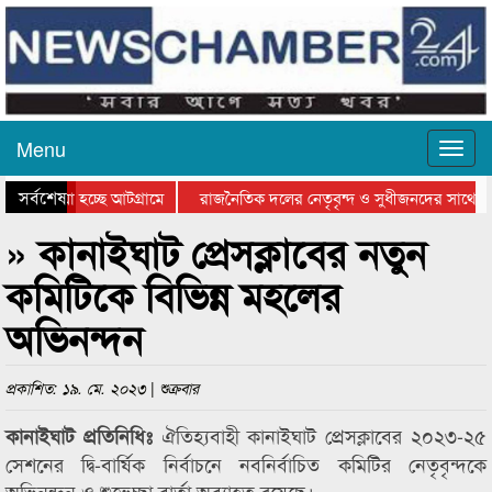
Menu
সর্বশেষ
ে যাওয়া হচ্ছে আটগ্রামে
রাজনৈতিক দলের নেতৃবৃন্দ ও সুধীজনদের সাথে কা
োগিতার পুরস্কার বিতরণ সম্পন্ন
সিলেটে বাংলাদেশ গ্রুপ থিয়েটার ফেডারেশানের বিভ
» কানাইঘাট প্রেসক্লাবের নতুন
কমিটিকে বিভিন্ন মহলের
অভিনন্দন
প্রকাশিত: ১৯. মে. ২০২৩ | শুক্রবার
ঐতিহ্যবাহী কানাইঘাট প্রেসক্লাবের ২০২৩-২৫
কানাইঘাট প্রতিনিধিঃ
সেশনের দ্বি-বার্ষিক নির্বাচনে নবনির্বাচিত কমিটির নেতৃবৃন্দকে
অভিনন্দন ও শুভেচ্ছা বার্তা অব্যাহত রয়েছে।