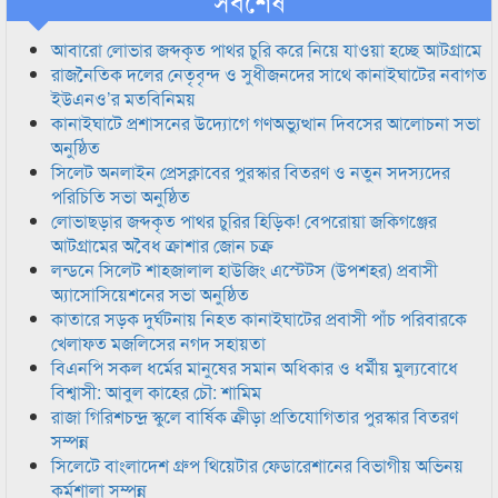
সর্বশেষ
আবারো লোভার জব্দকৃত পাথর চুরি করে নিয়ে যাওয়া হচ্ছে আটগ্রামে
রাজনৈতিক দলের নেতৃবৃন্দ ও সুধীজনদের সাথে কানাইঘাটের নবাগত
ইউএনও’র মতবিনিময়
কানাইঘাটে প্রশাসনের উদ্যোগে গণঅভ্যুত্থান দিবসের আলোচনা সভা
অনুষ্ঠিত
সিলেট অনলাইন প্রেসক্লাবের পুরস্কার বিতরণ ও নতুন সদস্যদের
পরিচিতি সভা অনুষ্ঠিত
লোভাছড়ার জব্দকৃত পাথর চুরির হিড়িক! বেপরোয়া জকিগঞ্জের
আটগ্রামের অবৈধ ক্রাশার জোন চক্র
লন্ডনে সিলেট শাহজালাল হাউজিং এস্টেটস (উপশহর) প্রবাসী
অ্যাসোসিয়েশনের সভা অনুষ্ঠিত
কাতারে সড়ক দুর্ঘটনায় নিহত কানাইঘাটের প্রবাসী পাঁচ পরিবারকে
খেলাফত মজলিসের নগদ সহায়তা
বিএনপি সকল ধর্মের মানুষের সমান অধিকার ও ধর্মীয় মুল্যবোধে
বিশ্বাসী: আবুল কাহের চৌ: শামিম
রাজা গিরিশচন্দ্র স্কুলে বার্ষিক ক্রীড়া প্রতিযোগিতার পুরস্কার বিতরণ
সম্পন্ন
সিলেটে বাংলাদেশ গ্রুপ থিয়েটার ফেডারেশানের বিভাগীয় অভিনয়
কর্মশালা সম্পন্ন