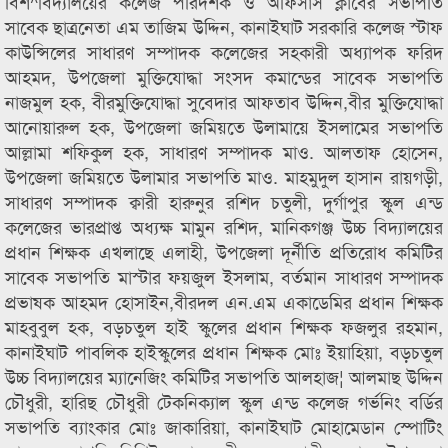
বিশ^বিদ্যালয়ের কলেজ পরিদর্শক ও অফিসার্স ক্লাবের সভাপতি
সাবেক ছাত্রনেতা এম তাজিম উদ্দিন, কানাইঘাট সরকারি কলেজ স্টাফ
কাউন্সিলের সাধারণ সম্পাদক কলেজের সহকারী অধ্যাপক ফরিদ
আহমদ, উপজেলা মুক্তিযোদ্ধা সংসদ কমান্ডের সাবেক সভাপতি
নাজমুল হক, বীরমুক্তিযোদ্ধা সুবেদার আফতাব উদ্দিন,বীর মুক্তিযোদ্ধা
আনোয়ারুল হক, উপজেলা জমিয়তে উলামায়ে ইসলামের সভাপতি
আল্লামা শফিকুল হক, সাধারণ সম্পাদক মাও. আলতাফ হোসেন,
উপজেলা জমিয়তে উলামার সভাপতি মাও. মাহমুদুল হাসান রায়গড়ী,
সাধারণ সম্পাদক ক্বারী হারুনুর রশিদ চতুলী, দুর্গাপুর স্কুল এন্ড
কলেজের ভারপ্রাপ্ত অধ্যক্ষ মামুন রশিদ, মানিকগঞ্জ উচ্চ বিদ্যালয়ের
প্রধান শিক্ষক এখলাছে এলাহী, উপজেলা দূর্নীতি প্রতিরোধ কমিটির
সাবেক সভাপতি মাস্টার ফয়জুল ইসলাম, বর্তমান সাধারণ সম্পাদক
প্রভাষক আহমদ হোসাইন,বীরদল এন.এম একাডেমির প্রধান শিক্ষক
মাহবুবুল হক, বড়চতুল হাই স্কুলের প্রধান শিক্ষক ফজলুর রহমান,
কানাইঘাট পাবলিক হাইস্কুলের প্রধান শিক্ষক মোঃ ইয়াহিয়া, বড়চতুল
উচ্চ বিদ্যালয়ের ম্যানেজিং কমিটির সভাপতি আলহাজ¦ আলমাছ উদ্দিন
চৌধুরী, হারিছ চৌধুরী টেকনিক্যাল স্কুল এন্ড কলেজ গর্ভনিং বর্ডির
সভাপতি ব্যাংকার মোঃ জাকারিয়া, কানাইঘাট মোহামেডান স্পোটিং