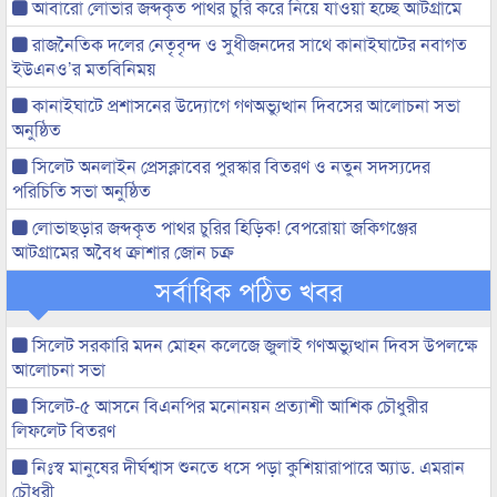
আবারো লোভার জব্দকৃত পাথর চুরি করে নিয়ে যাওয়া হচ্ছে আটগ্রামে
রাজনৈতিক দলের নেতৃবৃন্দ ও সুধীজনদের সাথে কানাইঘাটের নবাগত
ইউএনও’র মতবিনিময়
কানাইঘাটে প্রশাসনের উদ্যোগে গণঅভ্যুত্থান দিবসের আলোচনা সভা
অনুষ্ঠিত
সিলেট অনলাইন প্রেসক্লাবের পুরস্কার বিতরণ ও নতুন সদস্যদের
পরিচিতি সভা অনুষ্ঠিত
লোভাছড়ার জব্দকৃত পাথর চুরির হিড়িক! বেপরোয়া জকিগঞ্জের
আটগ্রামের অবৈধ ক্রাশার জোন চক্র
সর্বাধিক পঠিত খবর
সিলেট সরকারি মদন মোহন কলেজে জুলাই গণঅভ্যুত্থান দিবস উপলক্ষে
আলোচনা সভা
সিলেট-৫ আসনে বিএনপির মনোনয়ন প্রত্যাশী আশিক চৌধুরীর
লিফলেট বিতরণ
নিঃস্ব মানুষের দীর্ঘশ্বাস শুনতে ধসে পড়া কুশিয়ারাপারে অ্যাড. এমরান
চৌধুরী