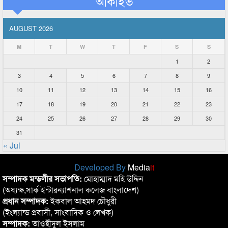
আর্কাইভ
AUGUST 2026
M
T
W
T
F
S
S
1
2
3
4
5
6
7
8
9
10
11
12
13
14
15
16
17
18
19
20
21
22
23
24
25
26
27
28
29
30
31
« Jul
Developed By
Media
it
সম্পাদক মন্ডলীর সভাপতি:
মোহাম্মাদ মহি উদ্দিন
(অধ্যক্ষ,সার্ক ইন্টারন্যাশনাল কলেজ বাংলাদেশ)
প্রধান সম্পাদক:
ইকবাল আহমদ চৌধুরী
(ইংল্যান্ড প্রবাসী, সাংবাদিক ও লেখক)
সম্পাদক:
তাওহীদুল ইসলাম