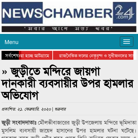
Menu
সর্বশেষ
িয়ে যাওয়া হচ্ছে আটগ্রামে
রাজনৈতিক দলের নেতৃবৃন্দ ও সুধীজনদের সাথে 
তিযোগিতার পুরস্কার বিতরণ সম্পন্ন
সিলেটে বাংলাদেশ গ্রুপ থিয়েটার ফেডারেশানের ব
» জুড়ীতে মন্দিরে জায়গা
দানকারী ব্যবসায়ীর উপর হামলার
অভিযোগ
প্রকাশিত: ২১. ফেব্রুয়ারি. ২০২০ | শুক্রবার
মৌলভীবাজারের জুড়ী উপজেলায় মন্দিরে ভূমিদাতা
জুড়ী সংবাদদাতাঃ
মুসলিম ব্যবসায়ী জায়েদ হাসানের উপর হামলার ঘটনা ঘটেছে।
গতকাল রাতে জুড়ী পৌর শহর থেকে তিনি বাড়িতে ফেরার সময় এ