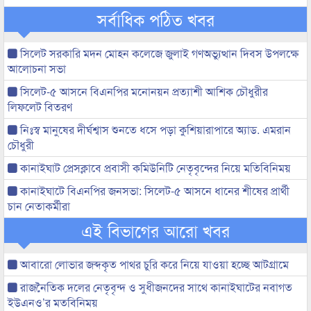
সর্বাধিক পঠিত খবর
সিলেট সরকারি মদন মোহন কলেজে জুলাই গণঅভ্যুত্থান দিবস উপলক্ষে
আলোচনা সভা
সিলেট-৫ আসনে বিএনপির মনোনয়ন প্রত্যাশী আশিক চৌধুরীর
লিফলেট বিতরণ
নিঃস্ব মানুষের দীর্ঘশ্বাস শুনতে ধসে পড়া কুশিয়ারাপারে অ্যাড. এমরান
চৌধুরী
কানাইঘাট প্রেসক্লাবে প্রবাসী কমিউনিটি নেতৃবৃন্দের নিয়ে মতিবিনিময়
কানাইঘাটে বিএনপির জনসভা: সিলেট-৫ আসনে ধানের শীষের প্রার্থী
চান নেতাকর্মীরা
এই বিভাগের আরো খবর
আবারো লোভার জব্দকৃত পাথর চুরি করে নিয়ে যাওয়া হচ্ছে আটগ্রামে
রাজনৈতিক দলের নেতৃবৃন্দ ও সুধীজনদের সাথে কানাইঘাটের নবাগত
ইউএনও’র মতবিনিময়