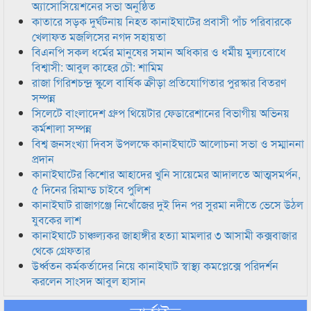
অ্যাসোসিয়েশনের সভা অনুষ্ঠিত
কাতারে সড়ক দুর্ঘটনায় নিহত কানাইঘাটের প্রবাসী পাঁচ পরিবারকে
খেলাফত মজলিসের নগদ সহায়তা
বিএনপি সকল ধর্মের মানুষের সমান অধিকার ও ধর্মীয় মুল্যবোধে
বিশ্বাসী: আবুল কাহের চৌ: শামিম
রাজা গিরিশচন্দ্র স্কুলে বার্ষিক ক্রীড়া প্রতিযোগিতার পুরস্কার বিতরণ
সম্পন্ন
সিলেটে বাংলাদেশ গ্রুপ থিয়েটার ফেডারেশানের বিভাগীয় অভিনয়
কর্মশালা সম্পন্ন
বিশ্ব জনসংখ্যা দিবস উপলক্ষে কানাইঘাটে আলোচনা সভা ও সম্মাননা
প্রদান
কানাইঘাটের কিশোর আহাদের খুনি সায়েমের আদালতে আত্মসমর্পন,
৫ দিনের রিমান্ড চাইবে পুলিশ
কানাইঘাট রাজাগঞ্জে নিখোঁজের দুই দিন পর সুরমা নদীতে ভেসে উঠল
যুবকের লাশ
কানাইঘাটে চাঞ্চল্যকর জাহাঙ্গীর হত্যা মামলার ৩ আসামী কক্সবাজার
থেকে গ্রেফতার
উর্ধ্বতন কর্মকর্তাদের নিয়ে কানাইঘাট স্বাস্থ্য কমপ্লেক্সে পরিদর্শন
করলেন সাংসদ আবুল হাসান