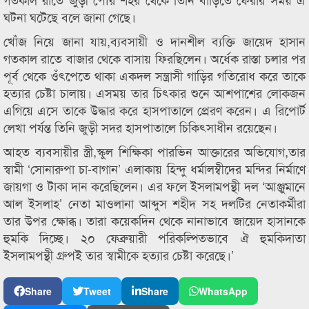
ঘটনা ঘটেছে বলে জানা গেছে।
খোঁজ নিয়ে জানা যায়,ব্যবসায়ী ও দানশীল ব্যক্তি জায়েদ হাসান
গতকাল রাতে বাজার থেকে বাসায় ফিরছিলেন। অর্ধেক রাস্তা চলার পর
পূর্ব থেকে ওঁৎপেতে থাকা একদল সন্ত্রাসী গাড়ির গতিরোধ করে তাকে
হত্যার চেষ্টা চালায়। এসময় তার চিৎকার শুনে আশপাশের লোকজন
এগিয়ে এসে তাকে উদ্ধার করে হাসপাতালে প্রেরণ করেন। এ রিপোর্ট
লেখা পর্যন্ত তিনি জুড়ী সদর হাসপাতালে চিকিৎসাধীন রয়েছেন।
আহত ব্যবসায়ীর স্ত্রী,স্কুল শিক্ষিকা পারভিন আক্তারের অভিযোগ,তার
স্বামী ‘সোনারুপা চা-বাগান’ এলাকায় হিন্দু ধর্মালম্বীদের মন্দির নির্মাণে
জায়গা ও টাকা দান করেছিলেন। এর ফলে ইসলামপন্থী দল ‘আঞ্জুমানে
আল ইসলাহ’ নেতা মাওলানা আব্দুস শহীদ সহ দলটির নেতাকর্মীরা
তার উপর ক্ষোব্ধ। তারা কয়েকদিন থেকে নানাভাবে জায়েদ হাসানকে
হুমকি দিচ্ছে। ২০ ফেব্রুয়ারী পরিকল্পিতভাবে ঐ হুমকিদাতা
ইসলামপন্থী গ্রুপই তার স্বামীকে হত্যার চেষ্টা করেছে।’
Share
Tweet
Share
WhatsApp