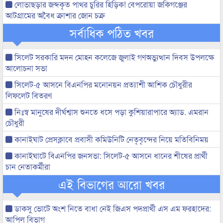
লোভাছড়ার জব্দকৃত পাথর চুরির হিড়িক! বেপরোয়া জকিগঞ্জের
আটগ্রামের অবৈধ ক্রাশার জোন চক্র
সর্বাধিক পঠিত খবর
সিলেট সরকারি মদন মোহন কলেজে জুলাই গণঅভ্যুত্থান দিবস উপলক্ষে
আলোচনা সভা
সিলেট-৫ আসনে বিএনপির মনোনয়ন প্রত্যাশী আশিক চৌধুরীর
লিফলেট বিতরণ
নিঃস্ব মানুষের দীর্ঘশ্বাস শুনতে ধসে পড়া কুশিয়ারাপারে অ্যাড. এমরান
চৌধুরী
কানাইঘাট প্রেসক্লাবে প্রবাসী কমিউনিটি নেতৃবৃন্দের নিয়ে মতিবিনিময়
কানাইঘাটে বিএনপির জনসভা: সিলেট-৫ আসনে ধানের শীষের প্রার্থী
চান নেতাকর্মীরা
এই বিভাগের আরো খবর
ডাকসু ভোটে অংশ নিতে বাধা নেই জিএস পদপ্রার্থী এস এম ফরহাদের:
আপিল বিভাগ