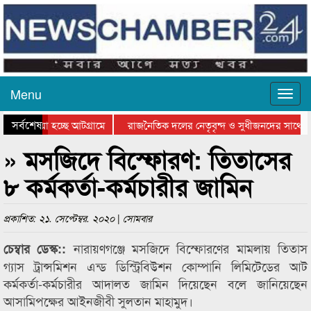
Menu
সর্বশেষ
য়ে যাওয়া হচ্ছে আটগ্রামে
রাজনৈতিক দলের নেতৃবৃন্দ ও সুধীজনদের সাথে ক
যোগিতার পুরস্কার বিতরণ সম্পন্ন
সিলেটে বাংলাদেশ গ্রুপ থিয়েটার ফেডারেশানের বিভ
» মসজিদে বিস্ফোরণ: তিতাসের
৮ কর্মকর্তা-কর্মচারীর জামিন
প্রকাশিত: ২১. সেপ্টেম্বর. ২০২০ | সোমবার
নারায়ণগঞ্জে মসজিদে বিস্ফোরণের মামলায় তিতাস
চেম্বার ডেস্ক::
গ্যাস ট্রান্সমিশন এন্ড ডিস্ট্রিবিউশন কোম্পানি লিমিটেডের আট
কর্মকর্তা-কর্মচারীর আদালত জামিন দিয়েছেন বলে জানিয়েছেন
আসামিপক্ষের আইনজীবী সুলতান মাহামুদ।