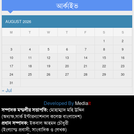
আর্কাইভ
AUGUST 2026
M
T
W
T
F
S
S
1
2
3
4
5
6
7
8
9
10
11
12
13
14
15
16
17
18
19
20
21
22
23
24
25
26
27
28
29
30
31
« Jul
Developed By
Media
it
সম্পাদক মন্ডলীর সভাপতি:
মোহাম্মাদ মহি উদ্দিন
(অধ্যক্ষ,সার্ক ইন্টারন্যাশনাল কলেজ বাংলাদেশ)
প্রধান সম্পাদক:
ইকবাল আহমদ চৌধুরী
(ইংল্যান্ড প্রবাসী, সাংবাদিক ও লেখক)