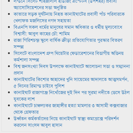
লন্ডনে সিলেট শাহজালাল হাউজিং এস্টেটস (উপশহর) প্রবাসী
অ্যাসোসিয়েশনের সভা অনুষ্ঠিত
কাতারে সড়ক দুর্ঘটনায় নিহত কানাইঘাটের প্রবাসী পাঁচ পরিবারকে
খেলাফত মজলিসের নগদ সহায়তা
বিএনপি সকল ধর্মের মানুষের সমান অধিকার ও ধর্মীয় মুল্যবোধে
বিশ্বাসী: আবুল কাহের চৌ: শামিম
রাজা গিরিশচন্দ্র স্কুলে বার্ষিক ক্রীড়া প্রতিযোগিতার পুরস্কার বিতরণ
সম্পন্ন
সিলেটে বাংলাদেশ গ্রুপ থিয়েটার ফেডারেশানের বিভাগীয় অভিনয়
কর্মশালা সম্পন্ন
বিশ্ব জনসংখ্যা দিবস উপলক্ষে কানাইঘাটে আলোচনা সভা ও সম্মাননা
প্রদান
কানাইঘাটের কিশোর আহাদের খুনি সায়েমের আদালতে আত্মসমর্পন,
৫ দিনের রিমান্ড চাইবে পুলিশ
কানাইঘাট রাজাগঞ্জে নিখোঁজের দুই দিন পর সুরমা নদীতে ভেসে উঠল
যুবকের লাশ
কানাইঘাটে চাঞ্চল্যকর জাহাঙ্গীর হত্যা মামলার ৩ আসামী কক্সবাজার
থেকে গ্রেফতার
উর্ধ্বতন কর্মকর্তাদের নিয়ে কানাইঘাট স্বাস্থ্য কমপ্লেক্সে পরিদর্শন
করলেন সাংসদ আবুল হাসান