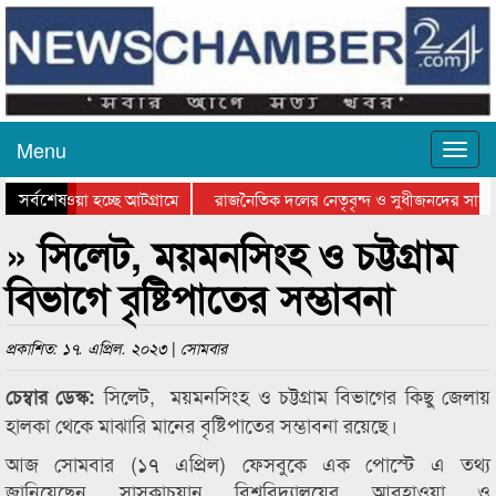
Menu
সর্বশেষ
িয়ে যাওয়া হচ্ছে আটগ্রামে
রাজনৈতিক দলের নেতৃবৃন্দ ও সুধীজনদের সাথে
তিযোগিতার পুরস্কার বিতরণ সম্পন্ন
সিলেটে বাংলাদেশ গ্রুপ থিয়েটার ফেডারেশানের ব
» সিলেট, ময়মনসিংহ ও চট্টগ্রাম
বিভাগে বৃষ্টিপাতের সম্ভাবনা
প্রকাশিত: ১৭. এপ্রিল. ২০২৩ | সোমবার
সিলেট, ময়মনসিংহ ও চট্টগ্রাম বিভাগের কিছু জেলায়
চেম্বার ডেস্ক:
হালকা থেকে মাঝারি মানের বৃষ্টিপাতের সম্ভাবনা রয়েছে।
আজ সোমবার (১৭ এপ্রিল) ফেসবুকে এক পোস্টে এ তথ্য
জানিয়েছেন সাসকাচুয়ান বিশ্ববিদ্যালয়ের আবহাওয়া ও