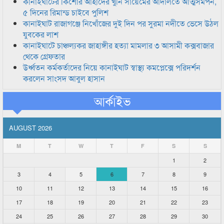
কানাইঘাটের কিশোর আহাদের খুনি সায়েমের আদালতে আত্মসমর্পন,
৫ দিনের রিমান্ড চাইবে পুলিশ
কানাইঘাট রাজাগঞ্জে নিখোঁজের দুই দিন পর সুরমা নদীতে ভেসে উঠল
যুবকের লাশ
কানাইঘাটে চাঞ্চল্যকর জাহাঙ্গীর হত্যা মামলার ৩ আসামী কক্সবাজার
থেকে গ্রেফতার
উর্ধ্বতন কর্মকর্তাদের নিয়ে কানাইঘাট স্বাস্থ্য কমপ্লেক্সে পরিদর্শন
করলেন সাংসদ আবুল হাসান
আর্কাইভ
AUGUST 2026
M
T
W
T
F
S
S
1
2
3
4
5
6
7
8
9
10
11
12
13
14
15
16
17
18
19
20
21
22
23
24
25
26
27
28
29
30