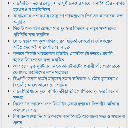
রাজনৈতিক দলের নেতৃবৃন্দ ও সুধীজনদের সাথে কানাইঘাটের নবাগত
ইউএনও’র মতবিনিময়
কানাইঘাটে প্রশাসনের উদ্যোগে গণঅভ্যুত্থান দিবসের আলোচনা সভা
অনুষ্ঠিত
সিলেট অনলাইন প্রেসক্লাবের পুরস্কার বিতরণ ও নতুন সদস্যদের
পরিচিতি সভা অনুষ্ঠিত
লোভাছড়ার জব্দকৃত পাথর চুরির হিড়িক! বেপরোয়া জকিগঞ্জের
আটগ্রামের অবৈধ ক্রাশার জোন চক্র
লন্ডনে সিলেট শাহজালাল হাউজিং এস্টেটস (উপশহর) প্রবাসী
অ্যাসোসিয়েশনের সভা অনুষ্ঠিত
কাতারে সড়ক দুর্ঘটনায় নিহত কানাইঘাটের প্রবাসী পাঁচ পরিবারকে
খেলাফত মজলিসের নগদ সহায়তা
বিএনপি সকল ধর্মের মানুষের সমান অধিকার ও ধর্মীয় মুল্যবোধে
বিশ্বাসী: আবুল কাহের চৌ: শামিম
রাজা গিরিশচন্দ্র স্কুলে বার্ষিক ক্রীড়া প্রতিযোগিতার পুরস্কার বিতরণ
সম্পন্ন
সিলেটে বাংলাদেশ গ্রুপ থিয়েটার ফেডারেশানের বিভাগীয় অভিনয়
কর্মশালা সম্পন্ন
বিশ্ব জনসংখ্যা দিবস উপলক্ষে কানাইঘাটে আলোচনা সভা ও সম্মাননা
প্রদান