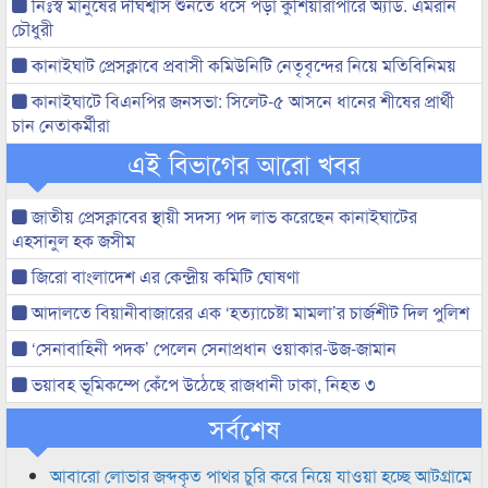
নিঃস্ব মানুষের দীর্ঘশ্বাস শুনতে ধসে পড়া কুশিয়ারাপারে অ্যাড. এমরান
চৌধুরী
কানাইঘাট প্রেসক্লাবে প্রবাসী কমিউনিটি নেতৃবৃন্দের নিয়ে মতিবিনিময়
কানাইঘাটে বিএনপির জনসভা: সিলেট-৫ আসনে ধানের শীষের প্রার্থী
চান নেতাকর্মীরা
এই বিভাগের আরো খবর
জাতীয় প্রেসক্লাবের স্থায়ী সদস্য পদ লাভ করেছেন কানাইঘাটের
এহসানুল হক জসীম
জিরো বাংলাদেশ এর কেন্দ্রীয় কমিটি ঘোষণা
আদালতে বিয়ানীবাজারের এক ‘হত্যাচেষ্টা মামলা’র চার্জশীট দিল পুলিশ
‘সেনাবাহিনী পদক’ পেলেন সেনাপ্রধান ওয়াকার-উজ-জামান
ভয়াবহ ভূমিকম্পে কেঁপে উঠেছে রাজধানী ঢাকা, নিহত ৩
সর্বশেষ
আবারো লোভার জব্দকৃত পাথর চুরি করে নিয়ে যাওয়া হচ্ছে আটগ্রামে