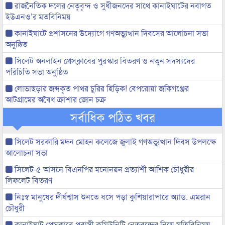
রাজনৈতিক দলের নেতৃবৃন্দ ও সুধীজনদের সাথে কানাইঘাটের নবাগত
ইউএনও’র মতবিনিময়
কানাইঘাটে প্রশাসনের উদ্যোগে গণঅভ্যুত্থান দিবসের আলোচনা সভা
অনুষ্ঠিত
সিলেট অনলাইন প্রেসক্লাবের পুরস্কার বিতরণ ও নতুন সদস্যদের
পরিচিতি সভা অনুষ্ঠিত
লোভাছড়ার জব্দকৃত পাথর চুরির হিড়িক! বেপরোয়া জকিগঞ্জের
আটগ্রামের অবৈধ ক্রাশার জোন চক্র
সর্বাধিক পঠিত খবর
সিলেট সরকারি মদন মোহন কলেজে জুলাই গণঅভ্যুত্থান দিবস উপলক্ষে
আলোচনা সভা
সিলেট-৫ আসনে বিএনপির মনোনয়ন প্রত্যাশী আশিক চৌধুরীর
লিফলেট বিতরণ
নিঃস্ব মানুষের দীর্ঘশ্বাস শুনতে ধসে পড়া কুশিয়ারাপারে অ্যাড. এমরান
চৌধুরী
কানাইঘাট প্রেসক্লাবে প্রবাসী কমিউনিটি নেতৃবৃন্দের নিয়ে মতিবিনিময়