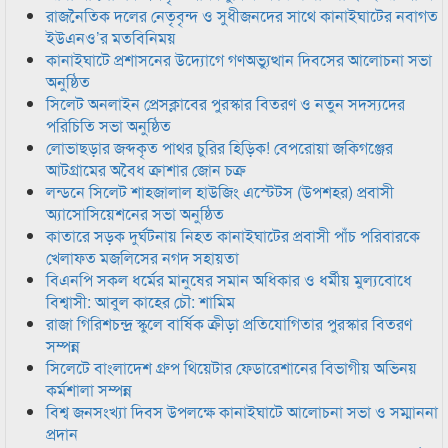
রাজনৈতিক দলের নেতৃবৃন্দ ও সুধীজনদের সাথে কানাইঘাটের নবাগত
ইউএনও’র মতবিনিময়
কানাইঘাটে প্রশাসনের উদ্যোগে গণঅভ্যুত্থান দিবসের আলোচনা সভা
অনুষ্ঠিত
সিলেট অনলাইন প্রেসক্লাবের পুরস্কার বিতরণ ও নতুন সদস্যদের
পরিচিতি সভা অনুষ্ঠিত
লোভাছড়ার জব্দকৃত পাথর চুরির হিড়িক! বেপরোয়া জকিগঞ্জের
আটগ্রামের অবৈধ ক্রাশার জোন চক্র
লন্ডনে সিলেট শাহজালাল হাউজিং এস্টেটস (উপশহর) প্রবাসী
অ্যাসোসিয়েশনের সভা অনুষ্ঠিত
কাতারে সড়ক দুর্ঘটনায় নিহত কানাইঘাটের প্রবাসী পাঁচ পরিবারকে
খেলাফত মজলিসের নগদ সহায়তা
বিএনপি সকল ধর্মের মানুষের সমান অধিকার ও ধর্মীয় মুল্যবোধে
বিশ্বাসী: আবুল কাহের চৌ: শামিম
রাজা গিরিশচন্দ্র স্কুলে বার্ষিক ক্রীড়া প্রতিযোগিতার পুরস্কার বিতরণ
সম্পন্ন
সিলেটে বাংলাদেশ গ্রুপ থিয়েটার ফেডারেশানের বিভাগীয় অভিনয়
কর্মশালা সম্পন্ন
বিশ্ব জনসংখ্যা দিবস উপলক্ষে কানাইঘাটে আলোচনা সভা ও সম্মাননা
প্রদান