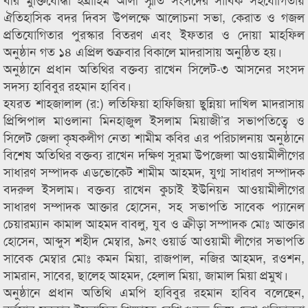
ঐতিহাসিক বদর দিবস উপলক্ষে আলোচনা সভা, কেরাত ও গজল
প্রতিযোগিতার পুরস্কার বিতরণ এবং ইফতার ও দোয়া মাহফিল
অনুষ্ঠান গত ১৪ এপ্রিল শুক্রবার বিকালে মাদরাসায় অনুষ্ঠিত হয়।
অনুষ্ঠানে প্রধান অতিথির বক্তব্য রাখেন সিলেট-৩ আসনের সংসদ
সদস্য হাবিবুর রহমান হাবিব।
হযরত শাহজালাল (র:) লতিফিয়া হাফিজিয়া ছুন্নিয়া দাখিল মাদরাসায়
প্রিন্সিপাল মাওলানা মিনহাজুল ইসলাম মিয়াজী’র সভাপতিত্বে ও
সিলেট জেলা কৃষকলীগ নেতা শামীম কবির এর পরিচালনায় অনুষ্ঠানে
বিশেষ অতিথির বক্তব্য রাখেন দক্ষিণ সুরমা উপজেলা আওয়ামীলীগের
সাধারণ সম্পাদক এডভোকেট শামীম আহমদ, যুগ্ম সাধারণ সম্পাদক
বদরুল ইসলাম। বক্তব্য রাখেন কুচাই ইউনিয়ন আওয়ামীলীগের
সাধারণ সম্পাদক আক্তার হোসেন, সহ সভাপতি সাবেক প্যানেল
চেয়ারম্যান কামাল আহমদ বাবলু, যুব ও ক্রীড়া সম্পাদক মোঃ আক্তার
হোসেন, আব্দুস শহীদ মেম্বার, ৯নং ওয়ার্ড আওয়ামী লীগের সভাপতি
সাবেক মেম্বার মোঃ কমন মিয়া, রাজপাল, নজির আহমদ, রওশন,
সামরান, সাবের, ছালেহ আহমদ, হেলাল মিয়া, জামাল মিয়া প্রমুখ।
অনুষ্ঠানে প্রধান অতিথি এমপি হাবিবুর রহমান হাবিব বলেছেন,