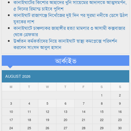
কানাইঘাটের কিশোর আহাদের খুনি সায়েমের আদালতে আত্মসমর্পন,
৫ দিনের রিমান্ড চাইবে পুলিশ
কানাইঘাট রাজাগঞ্জে নিখোঁজের দুই দিন পর সুরমা নদীতে ভেসে উঠল
যুবকের লাশ
কানাইঘাটে চাঞ্চল্যকর জাহাঙ্গীর হত্যা মামলার ৩ আসামী কক্সবাজার
থেকে গ্রেফতার
উর্ধ্বতন কর্মকর্তাদের নিয়ে কানাইঘাট স্বাস্থ্য কমপ্লেক্সে পরিদর্শন
করলেন সাংসদ আবুল হাসান
আর্কাইভ
AUGUST 2026
M
T
W
T
F
S
S
1
2
3
4
5
6
7
8
9
10
11
12
13
14
15
16
17
18
19
20
21
22
23
24
25
26
27
28
29
30