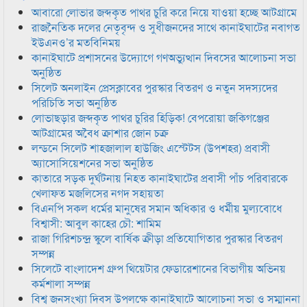
আবারো লোভার জব্দকৃত পাথর চুরি করে নিয়ে যাওয়া হচ্ছে আটগ্রামে
রাজনৈতিক দলের নেতৃবৃন্দ ও সুধীজনদের সাথে কানাইঘাটের নবাগত
ইউএনও’র মতবিনিময়
কানাইঘাটে প্রশাসনের উদ্যোগে গণঅভ্যুত্থান দিবসের আলোচনা সভা
অনুষ্ঠিত
সিলেট অনলাইন প্রেসক্লাবের পুরস্কার বিতরণ ও নতুন সদস্যদের
পরিচিতি সভা অনুষ্ঠিত
লোভাছড়ার জব্দকৃত পাথর চুরির হিড়িক! বেপরোয়া জকিগঞ্জের
আটগ্রামের অবৈধ ক্রাশার জোন চক্র
লন্ডনে সিলেট শাহজালাল হাউজিং এস্টেটস (উপশহর) প্রবাসী
অ্যাসোসিয়েশনের সভা অনুষ্ঠিত
কাতারে সড়ক দুর্ঘটনায় নিহত কানাইঘাটের প্রবাসী পাঁচ পরিবারকে
খেলাফত মজলিসের নগদ সহায়তা
বিএনপি সকল ধর্মের মানুষের সমান অধিকার ও ধর্মীয় মুল্যবোধে
বিশ্বাসী: আবুল কাহের চৌ: শামিম
রাজা গিরিশচন্দ্র স্কুলে বার্ষিক ক্রীড়া প্রতিযোগিতার পুরস্কার বিতরণ
সম্পন্ন
সিলেটে বাংলাদেশ গ্রুপ থিয়েটার ফেডারেশানের বিভাগীয় অভিনয়
কর্মশালা সম্পন্ন
বিশ্ব জনসংখ্যা দিবস উপলক্ষে কানাইঘাটে আলোচনা সভা ও সম্মাননা