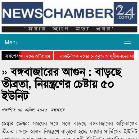
Menu
সর্বশেষ
িয়ে যাওয়া হচ্ছে আটগ্রামে
রাজনৈতিক দলের নেতৃবৃন্দ ও সুধীজনদের সাথে
তিযোগিতার পুরস্কার বিতরণ সম্পন্ন
সিলেটে বাংলাদেশ গ্রুপ থিয়েটার ফেডারেশানের ব
» বঙ্গবাজারের আগুন : বাড়ছে
তীব্রতা, নিয়ন্ত্রণের চেষ্টায় ৫০
ইউনিট
প্রকাশিত: ০৪. এপ্রিল. ২০২৩ | মঙ্গলবার
সময়ের সঙ্গে সঙ্গে বাড়ছে বঙ্গবাজারের অগ্নিকাণ্ডের
চেম্বার ডেস্ক::
তীব্রতা। সঙ্গে আগুন নিয়ন্ত্রণে বাড়ানো হচ্ছে ফায়ার সার্ভিসের ইউনিট
সংখ্যাও। সকাল থেকে একে একে ৫০টি ইউনিটের শতাধিক সদস্য