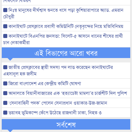
লিফলেট বিতরণ
নিঃস্ব মানুষের দীর্ঘশ্বাস শুনতে ধসে পড়া কুশিয়ারাপারে অ্যাড. এমরান
চৌধুরী
কানাইঘাট প্রেসক্লাবে প্রবাসী কমিউনিটি নেতৃবৃন্দের নিয়ে মতিবিনিময়
কানাইঘাটে বিএনপির জনসভা: সিলেট-৫ আসনে ধানের শীষের প্রার্থী
চান নেতাকর্মীরা
এই বিভাগের আরো খবর
জাতীয় প্রেসক্লাবের স্থায়ী সদস্য পদ লাভ করেছেন কানাইঘাটের
এহসানুল হক জসীম
জিরো বাংলাদেশ এর কেন্দ্রীয় কমিটি ঘোষণা
আদালতে বিয়ানীবাজারের এক ‘হত্যাচেষ্টা মামলা’র চার্জশীট দিল পুলিশ
‘সেনাবাহিনী পদক’ পেলেন সেনাপ্রধান ওয়াকার-উজ-জামান
ভয়াবহ ভূমিকম্পে কেঁপে উঠেছে রাজধানী ঢাকা, নিহত ৩
সর্বশেষ