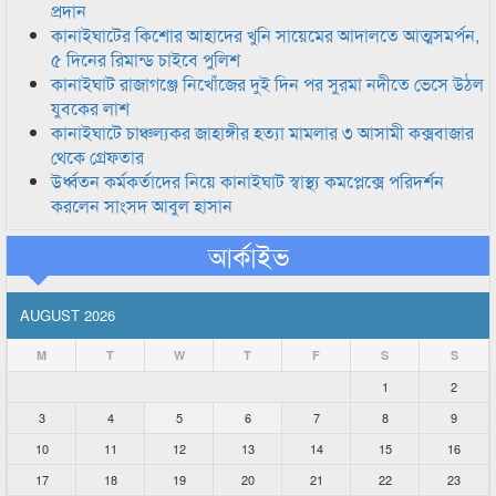
প্রদান
কানাইঘাটের কিশোর আহাদের খুনি সায়েমের আদালতে আত্মসমর্পন,
৫ দিনের রিমান্ড চাইবে পুলিশ
কানাইঘাট রাজাগঞ্জে নিখোঁজের দুই দিন পর সুরমা নদীতে ভেসে উঠল
যুবকের লাশ
কানাইঘাটে চাঞ্চল্যকর জাহাঙ্গীর হত্যা মামলার ৩ আসামী কক্সবাজার
থেকে গ্রেফতার
উর্ধ্বতন কর্মকর্তাদের নিয়ে কানাইঘাট স্বাস্থ্য কমপ্লেক্সে পরিদর্শন
করলেন সাংসদ আবুল হাসান
আর্কাইভ
AUGUST 2026
M
T
W
T
F
S
S
1
2
3
4
5
6
7
8
9
10
11
12
13
14
15
16
17
18
19
20
21
22
23