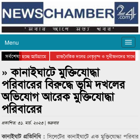
Menu
সর্বশেষ
 যাওয়া হচ্ছে আটগ্রামে
রাজনৈতিক দলের নেতৃবৃন্দ ও সুধীজনদের সাথে কা
োগিতার পুরস্কার বিতরণ সম্পন্ন
সিলেটে বাংলাদেশ গ্রুপ থিয়েটার ফেডারেশানের বিভা
» কানাইঘাটে মুক্তিযোদ্ধা
পরিবারের বিরুদ্ধে ভূমি দখলের
অভিযোগ আরেক মুক্তিযোদ্ধা
পরিবারের
প্রকাশিত: ৩১. মার্চ. ২০২৩ | শুক্রবার
সিলেটের কানাইঘাটে এক মুক্তিযোদ্ধা পরিবার
কানাইঘাট প্রতিনিধি :