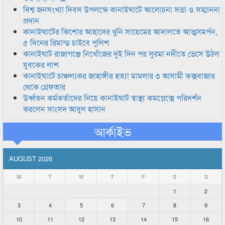
বিশ্ব জনসংখ্যা দিবস উপলক্ষে কানাইঘাটে আলোচনা সভা ও সম্মাননা
প্রদান
কানাইঘাটের কিশোর আহাদের খুনি সায়েমের আদালতে আত্মসমর্পন,
৫ দিনের রিমান্ড চাইবে পুলিশ
কানাইঘাট রাজাগঞ্জে নিখোঁজের দুই দিন পর সুরমা নদীতে ভেসে উঠল
যুবকের লাশ
কানাইঘাটে চাঞ্চল্যকর জাহাঙ্গীর হত্যা মামলার ৩ আসামী কক্সবাজার
থেকে গ্রেফতার
উর্ধ্বতন কর্মকর্তাদের নিয়ে কানাইঘাট স্বাস্থ্য কমপ্লেক্সে পরিদর্শন
করলেন সাংসদ আবুল হাসান
আর্কাইভ
AUGUST 2026
M
T
W
T
F
S
S
1
2
3
4
5
6
7
8
9
10
11
12
13
14
15
16