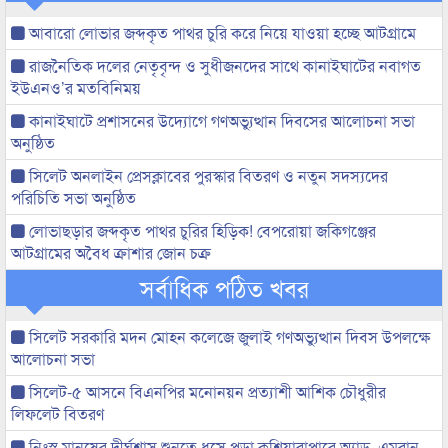
আবারো লোভার জব্দকৃত পাথর চুরি করে নিয়ে যাওয়া হচ্ছে আটগ্রামে
রাজনৈতিক দলের নেতৃবৃন্দ ও সুধীজনদের সাথে কানাইঘাটের নবাগত
ইউএনও’র মতবিনিময়
কানাইঘাটে প্রশাসনের উদ্যোগে গণঅভ্যুত্থান দিবসের আলোচনা সভা
অনুষ্ঠিত
সিলেট অনলাইন প্রেসক্লাবের পুরস্কার বিতরণ ও নতুন সদস্যদের
পরিচিতি সভা অনুষ্ঠিত
লোভাছড়ার জব্দকৃত পাথর চুরির হিড়িক! বেপরোয়া জকিগঞ্জের
আটগ্রামের অবৈধ ক্রাশার জোন চক্র
সর্বাধিক পঠিত খবর
সিলেট সরকারি মদন মোহন কলেজে জুলাই গণঅভ্যুত্থান দিবস উপলক্ষে
আলোচনা সভা
সিলেট-৫ আসনে বিএনপির মনোনয়ন প্রত্যাশী আশিক চৌধুরীর
লিফলেট বিতরণ
নিঃস্ব মানুষের দীর্ঘশ্বাস শুনতে ধসে পড়া কুশিয়ারাপারে অ্যাড. এমরান