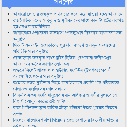
সর্বশেষ
আবারো লোভার জব্দকৃত পাথর চুরি করে নিয়ে যাওয়া হচ্ছে আটগ্রামে
রাজনৈতিক দলের নেতৃবৃন্দ ও সুধীজনদের সাথে কানাইঘাটের নবাগত
ইউএনও’র মতবিনিময়
কানাইঘাটে প্রশাসনের উদ্যোগে গণঅভ্যুত্থান দিবসের আলোচনা সভা
অনুষ্ঠিত
সিলেট অনলাইন প্রেসক্লাবের পুরস্কার বিতরণ ও নতুন সদস্যদের
পরিচিতি সভা অনুষ্ঠিত
লোভাছড়ার জব্দকৃত পাথর চুরির হিড়িক! বেপরোয়া জকিগঞ্জের
আটগ্রামের অবৈধ ক্রাশার জোন চক্র
লন্ডনে সিলেট শাহজালাল হাউজিং এস্টেটস (উপশহর) প্রবাসী
অ্যাসোসিয়েশনের সভা অনুষ্ঠিত
কাতারে সড়ক দুর্ঘটনায় নিহত কানাইঘাটের প্রবাসী পাঁচ পরিবারকে
খেলাফত মজলিসের নগদ সহায়তা
বিএনপি সকল ধর্মের মানুষের সমান অধিকার ও ধর্মীয় মুল্যবোধে
বিশ্বাসী: আবুল কাহের চৌ: শামিম
রাজা গিরিশচন্দ্র স্কুলে বার্ষিক ক্রীড়া প্রতিযোগিতার পুরস্কার বিতরণ
সম্পন্ন
সিলেটে বাংলাদেশ গ্রুপ থিয়েটার ফেডারেশানের বিভাগীয় অভিনয়
কর্মশালা সম্পন্ন