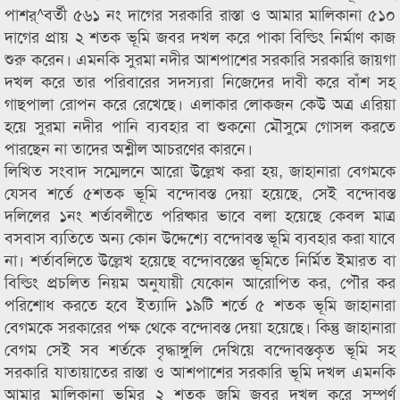
পাশর্^বর্তী ৫৬১ নং দাগের সরকারি রাস্তা ও আমার মালিকানা ৫১০
দাগের প্রায় ২ শতক ভূমি জবর দখল করে পাকা বিল্ডিং নির্মাণ কাজ
শুরু করেন। এমনকি সুরমা নদীর আশপাশের সরকারি সরকারি জায়গা
দখল করে তার পরিবারের সদস্যরা নিজেদের দাবী করে বাঁশ সহ
গাছপালা রোপন করে রেখেছে। এলাকার লোকজন কেউ অত্র এরিয়া
হয়ে সুরমা নদীর পানি ব্যবহার বা শুকনো মৌসুমে গোসল করতে
পারছেন না তাদের অশ্লীল আচরণের কারনে।
লিখিত সংবাদ সম্মেলনে আরো উল্লেখ করা হয়, জাহানারা বেগমকে
যেসব শর্তে ৫শতক ভূমি বন্দোবস্ত দেয়া হয়েছে, সেই বন্দোবস্ত
দলিলের ১নং শর্তাবলীতে পরিষ্কার ভাবে বলা হয়েছে কেবল মাত্র
বসবাস ব্যতিতে অন্য কোন উদ্দেশ্যে বন্দোবস্ত ভূমি ব্যবহার করা যাবে
না। শর্তাবলিতে উল্লেখ হয়েছে বন্দোবস্তের ভূমিতে নির্মিত ইমারত বা
বিল্ডিং প্রচলিত নিয়ম অনুযায়ী যেকোন আরোপিত কর, পৌর কর
পরিশোধ করতে হবে ইত্যাদি ১৯টি শর্তে ৫ শতক ভূমি জাহানারা
বেগমকে সরকারের পক্ষ থেকে বন্দোবস্ত দেয়া হয়েছে। কিন্তু জাহানারা
বেগম সেই সব শর্তকে বৃদ্ধাঙ্গুলি দেখিয়ে বন্দোবস্তকৃত ভূমি সহ
সরকারি যাতায়াতের রাস্তা ও আশপাশের সরকারি ভূমি দখল এমনকি
আমার মালিকানা ভূমির ২ শতক জমি জবর দখল করে সম্পূর্ণ