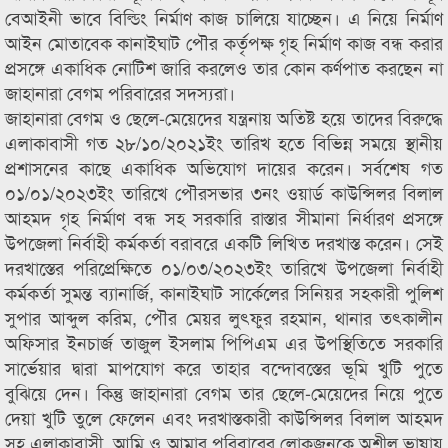
বেআইনী ভাবে বিল্ডিং নির্মাণ কাজ চালিয়ে যাচ্ছেন। এ নিয়ে নির্মাণ
আইন মোতাবেক কানাইঘাট পৌর কর্তৃপক্ষ গৃহ নির্মাণ কাজ বন্ধ করার
প্রসঙ্গে একাধিক নোটিশ জারি করলেও তার কোন কর্ণপাত করছেন না
জাহানারা বেগম পরিবারের সদস্যরা।
জাহানারা বেগম ও ছেলে-মেয়েদের যন্ত্রনায় অতিষ্ট হয়ে তাদের বিরুদ্ধে
এলাকাবাসী গত ২৮/১০/২০২১ইং তারিখ হতে বিভিন্ন সময়ে স্থানীয়
প্রশাসনের কাছে একাধিক অভিযোগ দায়ের করেন। সর্বশেষ গত
০১/০১/২০২৩ইং তারিখে পৌরসভার ৩নং ওয়ার্ড কাউন্সিলর বিলাল
আহমদ গৃহ নির্মাণ বন্ধ সহ সরকারি রাস্তার সীমানা নির্ধারণ প্রসঙ্গে
উপজেলা নির্বাহী কর্মকর্তা বরাবরে একটি লিখিত দরখাস্ত করেন। সেই
দরখাস্তের পরিপ্রেক্ষিতে ০১/০৩/২০২৩ইং তারিখে উপজেলা নির্বাহী
কর্মকর্তা সুমন্ত ব্যানার্জি, কানাইঘাট সার্কেলের সিনিয়র সহকারী পুলিশ
সুপার আব্দুল করিম, পৌর মেয়র লুৎফুর রহমান, থানার তৎকালীন
অফিসার ইনচার্জ তাজুল ইসলাম পিপিএম এর উপস্থিতিতে সরকারি
সার্ভেয়ার দ্বারা মাপযোগ করে তাহার বন্দোবস্তের ভূমি খুটি পুতে
বুঝিয়ে দেন। কিন্তু জাহানারা বেগম তার ছেলে-মেয়েদের নিয়ে পুতে
দেয়া খুটি তুলে ফেলেন এবং দরখাস্তকারী কাউন্সিলর বিলাল আহমদ
সহ এলাকাবাসী, আমি ও আমার পরিবারের লোকজনকে অশ্লীল ভাষায়