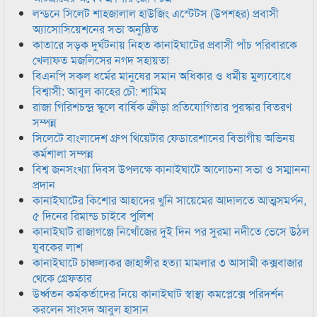
লন্ডনে সিলেট শাহজালাল হাউজিং এস্টেটস (উপশহর) প্রবাসী
অ্যাসোসিয়েশনের সভা অনুষ্ঠিত
কাতারে সড়ক দুর্ঘটনায় নিহত কানাইঘাটের প্রবাসী পাঁচ পরিবারকে
খেলাফত মজলিসের নগদ সহায়তা
বিএনপি সকল ধর্মের মানুষের সমান অধিকার ও ধর্মীয় মুল্যবোধে
বিশ্বাসী: আবুল কাহের চৌ: শামিম
রাজা গিরিশচন্দ্র স্কুলে বার্ষিক ক্রীড়া প্রতিযোগিতার পুরস্কার বিতরণ
সম্পন্ন
সিলেটে বাংলাদেশ গ্রুপ থিয়েটার ফেডারেশানের বিভাগীয় অভিনয়
কর্মশালা সম্পন্ন
বিশ্ব জনসংখ্যা দিবস উপলক্ষে কানাইঘাটে আলোচনা সভা ও সম্মাননা
প্রদান
কানাইঘাটের কিশোর আহাদের খুনি সায়েমের আদালতে আত্মসমর্পন,
৫ দিনের রিমান্ড চাইবে পুলিশ
কানাইঘাট রাজাগঞ্জে নিখোঁজের দুই দিন পর সুরমা নদীতে ভেসে উঠল
যুবকের লাশ
কানাইঘাটে চাঞ্চল্যকর জাহাঙ্গীর হত্যা মামলার ৩ আসামী কক্সবাজার
থেকে গ্রেফতার
উর্ধ্বতন কর্মকর্তাদের নিয়ে কানাইঘাট স্বাস্থ্য কমপ্লেক্সে পরিদর্শন
করলেন সাংসদ আবুল হাসান