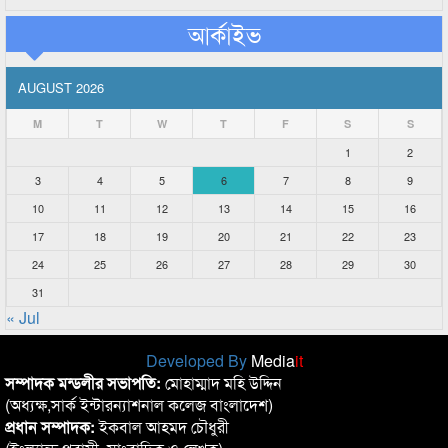
আর্কাইভ
AUGUST 2026
M
T
W
T
F
S
S
1
2
3
4
5
6
7
8
9
10
11
12
13
14
15
16
17
18
19
20
21
22
23
24
25
26
27
28
29
30
31
« Jul
Developed By
Media
it
সম্পাদক মন্ডলীর সভাপতি:
মোহাম্মাদ মহি উদ্দিন
(অধ্যক্ষ,সার্ক ইন্টারন্যাশনাল কলেজ বাংলাদেশ)
প্রধান সম্পাদক:
ইকবাল আহমদ চৌধুরী