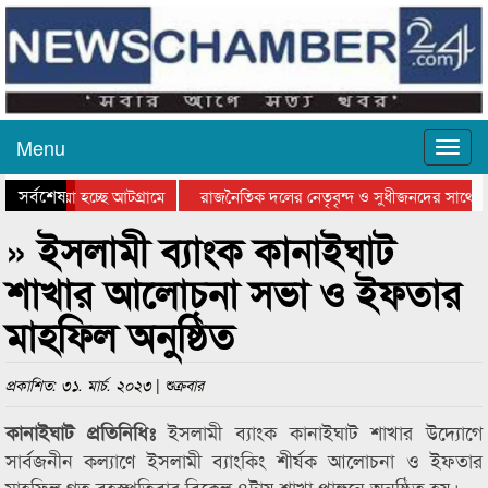
Menu
সর্বশেষ
য়ে যাওয়া হচ্ছে আটগ্রামে
রাজনৈতিক দলের নেতৃবৃন্দ ও সুধীজনদের সাথে ক
যোগিতার পুরস্কার বিতরণ সম্পন্ন
সিলেটে বাংলাদেশ গ্রুপ থিয়েটার ফেডারেশানের বিভ
» ইসলামী ব্যাংক কানাইঘাট
শাখার আলোচনা সভা ও ইফতার
মাহফিল অনুষ্ঠিত
প্রকাশিত: ৩১. মার্চ. ২০২৩ | শুক্রবার
ইসলামী ব্যাংক কানাইঘাট শাখার উদ্যোগে
কানাইঘাট প্রতিনিধিঃ
সার্বজনীন কল্যাণে ইসলামী ব্যাংকিং শীর্ষক আলোচনা ও ইফতার
মাহফিল গত বৃহস্পতিবার বিকেল ৪টায় শাখা প্রাঙ্গনে অনুষ্ঠিত হয়।