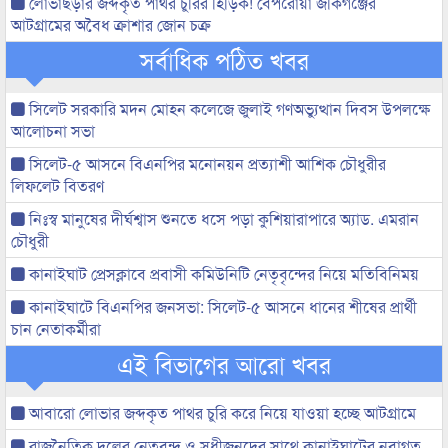
লোভাছড়ার জব্দকৃত পাথর চুরির হিড়িক! বেপরোয়া জকিগঞ্জের
আটগ্রামের অবৈধ ক্রাশার জোন চক্র
সর্বাধিক পঠিত খবর
সিলেট সরকারি মদন মোহন কলেজে জুলাই গণঅভ্যুত্থান দিবস উপলক্ষে
আলোচনা সভা
সিলেট-৫ আসনে বিএনপির মনোনয়ন প্রত্যাশী আশিক চৌধুরীর
লিফলেট বিতরণ
নিঃস্ব মানুষের দীর্ঘশ্বাস শুনতে ধসে পড়া কুশিয়ারাপারে অ্যাড. এমরান
চৌধুরী
কানাইঘাট প্রেসক্লাবে প্রবাসী কমিউনিটি নেতৃবৃন্দের নিয়ে মতিবিনিময়
কানাইঘাটে বিএনপির জনসভা: সিলেট-৫ আসনে ধানের শীষের প্রার্থী
চান নেতাকর্মীরা
এই বিভাগের আরো খবর
আবারো লোভার জব্দকৃত পাথর চুরি করে নিয়ে যাওয়া হচ্ছে আটগ্রামে
রাজনৈতিক দলের নেতৃবৃন্দ ও সুধীজনদের সাথে কানাইঘাটের নবাগত