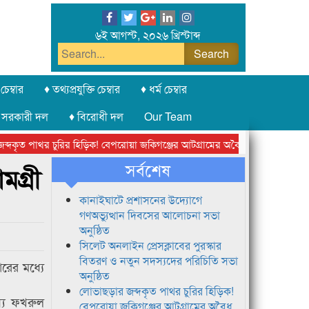
৬ই আগস্ট, ২০২৬ খ্রিস্টাব্দ
চেম্বার
♦ তথ্যপ্রযুক্তি চেম্বার
♦ ধর্ম চেম্বার
 সরকারী দল
♦ বিরোধী দল
Our Team
ৃত পাথর চুরির হিড়িক! বেপরোয়া জকিগঞ্জের আটগ্রামের অবৈধ ক্রাশার জোন চক্র
সর্বশেষ
মগ্রী
কানাইঘাটে প্রশাসনের উদ্যোগে
গণঅভ্যুত্থান দিবসের আলোচনা সভা
অনুষ্ঠিত
সিলেট অনলাইন প্রেসক্লাবের পুরস্কার
বিতরণ ও নতুন সদস্যদের পরিচিতি সভা
রের মধ্যে
অনুষ্ঠিত
লোভাছড়ার জব্দকৃত পাথর চুরির হিড়িক!
স্য ফখরুল
বেপরোয়া জকিগঞ্জের আটগ্রামের অবৈধ