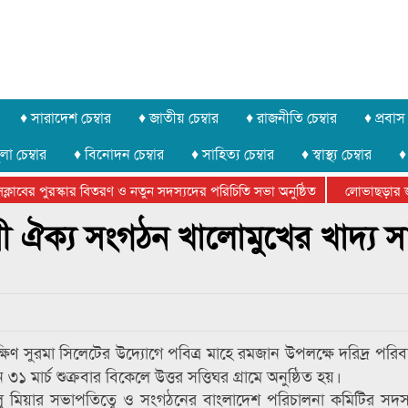
♦ সারাদেশ চেম্বার
♦ জাতীয় চেম্বার
♦ রাজনীতি চেম্বার
♦ প্রবাস 
লা চেম্বার
♦ বিনোদন চেম্বার
♦ সাহিত্য চেম্বার
♦ স্বাস্থ্য চেম্বার
♦
াবের পুরস্কার বিতরণ ও নতুন সদস্যদের পরিচিতি সভা অনুষ্ঠিত
লোভাছড়ার জব্দক
ের খুনি সায়েমের আদালতে আত্মসমর্পন, ৫ দিনের রিমান্ড চাইবে পুলিশ
াসী ঐক্য সংগঠন খালোমুখের খাদ্য সা
ষিণ সুরমা সিলেটের উদ্যোগে পবিত্র মাহে রমজান উপলক্ষে দরিদ্র পরিবা
৩১ মার্চ শুক্রবার বিকেলে উত্তর সত্তিঘর গ্রামে অনুষ্ঠিত হয়।
িলু মিয়ার সভাপতিত্বে ও সংগঠনের বাংলাদেশ পরিচালনা কমিটির সদ