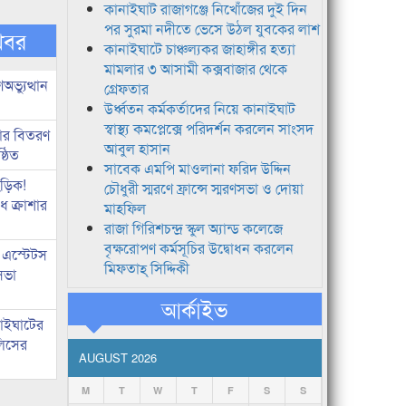
কানাইঘাট রাজাগঞ্জে নিখোঁজের দুই দিন
পর সুরমা নদীতে ভেসে উঠল যুবকের লাশ
খবর
কানাইঘাটে চাঞ্চল্যকর জাহাঙ্গীর হত্যা
মামলার ৩ আসামী কক্সবাজার থেকে
ভ্যুত্থান
গ্রেফতার
উর্ধ্বতন কর্মকর্তাদের নিয়ে কানাইঘাট
স্বাস্থ্য কমপ্লেক্সে পরিদর্শন করলেন সাংসদ
কার বিতরণ
আবুল হাসান
্ঠিত
সাবেক এমপি মাওলানা ফরিদ উদ্দিন
িড়িক!
চৌধুরী স্মরণে ফ্রান্সে স্মরণসভা ও দোয়া
 ক্রাশার
মাহফিল
রাজা গিরিশচন্দ্র স্কুল অ্যান্ড কলেজে
বৃক্ষরোপণ কর্মসূচির উদ্বোধন করলেন
 এস্টেটস
মিফতাহ্ সিদ্দিকী
সভা
আর্কাইভ
নাইঘাটের
লিসের
AUGUST 2026
M
T
W
T
F
S
S