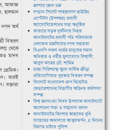
আহমদ, আফাজ
ক্রাশার জোন চক্র
মদ, ছালমান
লন্ডনে সিলেট শাহজালাল হাউজিং
এস্টেটস (উপশহর) প্রবাসী
অ্যাসোসিয়েশনের সভা অনুষ্ঠিত
ে নগদ অর্থ
কাতারে সড়ক দুর্ঘটনায় নিহত
কানাইঘাটের প্রবাসী পাঁচ পরিবারকে
গ্রী বিতরণ
খেলাফত মজলিসের নগদ সহায়তা
লগ্ন থেকে
বিএনপি সকল ধর্মের মানুষের সমান
তেও মানব
অধিকার ও ধর্মীয় মুল্যবোধে বিশ্বাসী:
আবুল কাহের চৌ: শামিম
শ প্রেমিক।
রাজা গিরিশচন্দ্র স্কুলে বার্ষিক ক্রীড়া
প্রতিযোগিতার পুরস্কার বিতরণ সম্পন্ন
ছেন। তারই
সিলেটে বাংলাদেশ গ্রুপ থিয়েটার
। বক্তারা
ফেডারেশানের বিভাগীয় অভিনয় কর্মশালা
সম্পন্ন
বিশ্ব জনসংখ্যা দিবস উপলক্ষে কানাইঘাটে
আলোচনা সভা ও সম্মাননা প্রদান
কানাইঘাটের কিশোর আহাদের খুনি
সায়েমের আদালতে আত্মসমর্পন, ৫ দিনের
রিমান্ড চাইবে পুলিশ