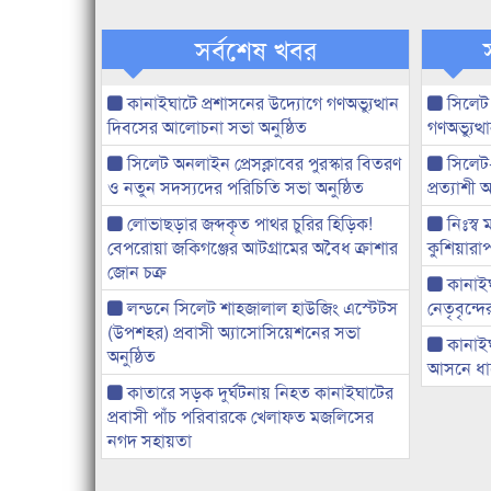
সর্বশেষ খবর
কানাইঘাটে প্রশাসনের উদ্যোগে গণঅভ্যুত্থান
সিলেট
দিবসের আলোচনা সভা অনুষ্ঠিত
গণঅভ্যুত
সিলেট অনলাইন প্রেসক্লাবের পুরস্কার বিতরণ
সিলেট
ও নতুন সদস্যদের পরিচিতি সভা অনুষ্ঠিত
প্রত্যাশ
লোভাছড়ার জব্দকৃত পাথর চুরির হিড়িক!
নিঃস্ব 
বেপরোয়া জকিগঞ্জের আটগ্রামের অবৈধ ক্রাশার
কুশিয়ারাপ
জোন চক্র
কানাইঘা
লন্ডনে সিলেট শাহজালাল হাউজিং এস্টেটস
নেতৃবৃন্দ
(উপশহর) প্রবাসী অ্যাসোসিয়েশনের সভা
কানাই
অনুষ্ঠিত
আসনে ধানে
কাতারে সড়ক দুর্ঘটনায় নিহত কানাইঘাটের
প্রবাসী পাঁচ পরিবারকে খেলাফত মজলিসের
নগদ সহায়তা