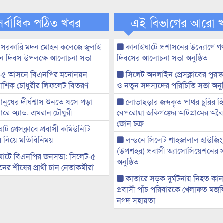
সর্বাধিক পঠিত খবর
এই বিভাগের আরো 
 সরকারি মদন মোহন কলেজে জুলাই
কানাইঘাটে প্রশাসনের উদ্যোগে গণঅ
্থান দিবস উপলক্ষে আলোচনা সভা
দিবসের আলোচনা সভা অনুষ্ঠিত
-৫ আসনে বিএনপির মনোনয়ন
সিলেট অনলাইন প্রেসক্লাবের পুরস্
ী আশিক চৌধুরীর লিফলেট বিতরণ
ও নতুন সদস্যদের পরিচিতি সভা অনুষ
মানুষের দীর্ঘশ্বাস শুনতে ধসে পড়া
লোভাছড়ার জব্দকৃত পাথর চুরির হ
ারে অ্যাড. এমরান চৌধুরী
বেপরোয়া জকিগঞ্জের আটগ্রামের অবৈধ
জোন চক্র
ট প্রেসক্লাবে প্রবাসী কমিউনিটি
ের নিয়ে মতিবিনিময়
লন্ডনে সিলেট শাহজালাল হাউজিং
(উপশহর) প্রবাসী অ্যাসোসিয়েশনের 
ঘাটে বিএনপির জনসভা: সিলেট-৫
অনুষ্ঠিত
র শীষের প্রার্থী চান নেতাকর্মীরা
কাতারে সড়ক দুর্ঘটনায় নিহত কা
প্রবাসী পাঁচ পরিবারকে খেলাফত মজ
নগদ সহায়তা