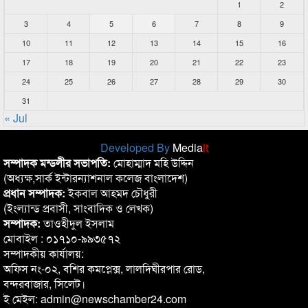
1
2
3
4
5
6
7
8
9
10
11
12
13
14
15
16
17
18
19
20
21
22
23
24
25
26
27
28
29
30
31
« Jul
Developed By
Media
it
সম্পাদক মন্ডলীর সভাপতি:
মোহাম্মাদ মহি উদ্দিন
(অধ্যক্ষ,সার্ক ইন্টারন্যাশনাল কলেজ বাংলাদেশ)
প্রধান সম্পাদক:
ইকবাল আহমদ চৌধুরী
(ইংল্যান্ড প্রবাসী, সাংবাদিক ও লেখক)
সম্পাদক:
তাওহীদুল ইসলাম
মোবাইল : ০১৭১০-৯৯৩৫৭২
সম্পাদকীয় কার্যালয়:
অফিস নং-০২, বশির কমপ্লেক্স, লালদিঘীরপার রোড,
বন্দরবাজার, সিলেট।
ই মেইল: admin@newschamber24.com