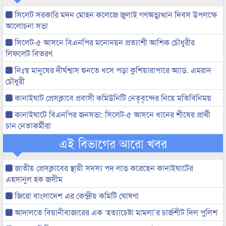
সিলেট সরকারি মদন মোহন কলেজে জুলাই গণঅভ্যুত্থান দিবস উপলক্ষে
আলোচনা সভা
সিলেট-৫ আসনে বিএনপির মনোনয়ন প্রত্যাশী আশিক চৌধুরীর
লিফলেট বিতরণ
নিঃস্ব মানুষের দীর্ঘশ্বাস শুনতে ধসে পড়া কুশিয়ারাপারে অ্যাড. এমরান
চৌধুরী
কানাইঘাট প্রেসক্লাবে প্রবাসী কমিউনিটি নেতৃবৃন্দের নিয়ে মতিবিনিময়
কানাইঘাটে বিএনপির জনসভা: সিলেট-৫ আসনে ধানের শীষের প্রার্থী
চান নেতাকর্মীরা
এই বিভাগের আরো খবর
জাতীয় প্রেসক্লাবের স্থায়ী সদস্য পদ লাভ করেছেন কানাইঘাটের
এহসানুল হক জসীম
জিরো বাংলাদেশ এর কেন্দ্রীয় কমিটি ঘোষণা
আদালতে বিয়ানীবাজারের এক ‘হত্যাচেষ্টা মামলা’র চার্জশীট দিল পুলিশ