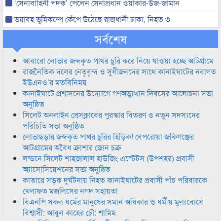
‘সেনাবাহিনী পদক’ পেলেন সেনাপ্রধান ওয়াকার-উজ-জামান
ভয়াবহ ভূমিকম্পে কেঁপে উঠেছে রাজধানী ঢাকা, নিহত ৩
সর্বশেষ
আবারো লোভার জব্দকৃত পাথর চুরি করে নিয়ে যাওয়া হচ্ছে আটগ্রামে
রাজনৈতিক দলের নেতৃবৃন্দ ও সুধীজনদের সাথে কানাইঘাটের নবাগত
ইউএনও’র মতবিনিময়
কানাইঘাটে প্রশাসনের উদ্যোগে গণঅভ্যুত্থান দিবসের আলোচনা সভা
অনুষ্ঠিত
সিলেট অনলাইন প্রেসক্লাবের পুরস্কার বিতরণ ও নতুন সদস্যদের
পরিচিতি সভা অনুষ্ঠিত
লোভাছড়ার জব্দকৃত পাথর চুরির হিড়িক! বেপরোয়া জকিগঞ্জের
আটগ্রামের অবৈধ ক্রাশার জোন চক্র
লন্ডনে সিলেট শাহজালাল হাউজিং এস্টেটস (উপশহর) প্রবাসী
অ্যাসোসিয়েশনের সভা অনুষ্ঠিত
কাতারে সড়ক দুর্ঘটনায় নিহত কানাইঘাটের প্রবাসী পাঁচ পরিবারকে
খেলাফত মজলিসের নগদ সহায়তা
বিএনপি সকল ধর্মের মানুষের সমান অধিকার ও ধর্মীয় মুল্যবোধে
বিশ্বাসী: আবুল কাহের চৌ: শামিম