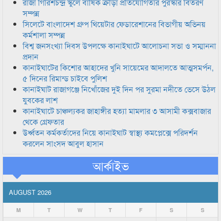
রাজা গিরিশচন্দ্র স্কুলে বার্ষিক ক্রীড়া প্রতিযোগিতার পুরস্কার বিতরণ
সম্পন্ন
সিলেটে বাংলাদেশ গ্রুপ থিয়েটার ফেডারেশানের বিভাগীয় অভিনয়
কর্মশালা সম্পন্ন
বিশ্ব জনসংখ্যা দিবস উপলক্ষে কানাইঘাটে আলোচনা সভা ও সম্মাননা
প্রদান
কানাইঘাটের কিশোর আহাদের খুনি সায়েমের আদালতে আত্মসমর্পন,
৫ দিনের রিমান্ড চাইবে পুলিশ
কানাইঘাট রাজাগঞ্জে নিখোঁজের দুই দিন পর সুরমা নদীতে ভেসে উঠল
যুবকের লাশ
কানাইঘাটে চাঞ্চল্যকর জাহাঙ্গীর হত্যা মামলার ৩ আসামী কক্সবাজার
থেকে গ্রেফতার
উর্ধ্বতন কর্মকর্তাদের নিয়ে কানাইঘাট স্বাস্থ্য কমপ্লেক্সে পরিদর্শন
করলেন সাংসদ আবুল হাসান
আর্কাইভ
AUGUST 2026
M
T
W
T
F
S
S