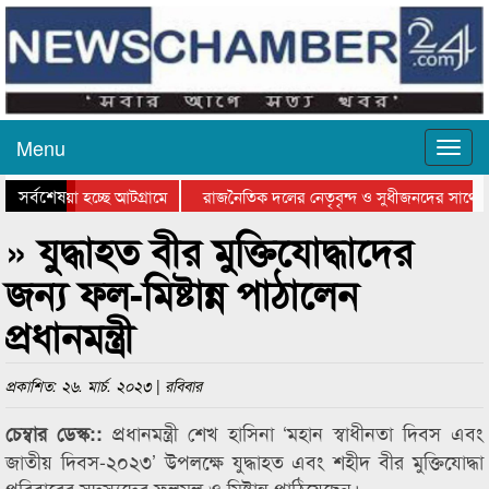
Menu
সর্বশেষ
য়ে যাওয়া হচ্ছে আটগ্রামে
রাজনৈতিক দলের নেতৃবৃন্দ ও সুধীজনদের সাথে ক
িযোগিতার পুরস্কার বিতরণ সম্পন্ন
সিলেটে বাংলাদেশ গ্রুপ থিয়েটার ফেডারেশানের বি
» যুদ্ধাহত বীর মুক্তিযোদ্ধাদের
জন্য ফল-মিষ্টান্ন পাঠালেন
প্রধানমন্ত্রী
প্রকাশিত: ২৬. মার্চ. ২০২৩ | রবিবার
প্রধানমন্ত্রী শেখ হাসিনা ‘মহান স্বাধীনতা দিবস এবং
চেম্বার ডেস্ক::
জাতীয় দিবস-২০২৩’ উপলক্ষে যুদ্ধাহত এবং শহীদ বীর মুক্তিযোদ্ধা
পরিবারের সদস্যদের ফলমূল ও মিষ্টান্ন পাঠিয়েছেন।