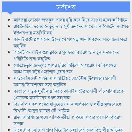
সর্বশেষ
আবারো লোভার জব্দকৃত পাথর চুরি করে নিয়ে যাওয়া হচ্ছে আটগ্রামে
রাজনৈতিক দলের নেতৃবৃন্দ ও সুধীজনদের সাথে কানাইঘাটের নবাগত
ইউএনও’র মতবিনিময়
কানাইঘাটে প্রশাসনের উদ্যোগে গণঅভ্যুত্থান দিবসের আলোচনা সভা
অনুষ্ঠিত
সিলেট অনলাইন প্রেসক্লাবের পুরস্কার বিতরণ ও নতুন সদস্যদের
পরিচিতি সভা অনুষ্ঠিত
লোভাছড়ার জব্দকৃত পাথর চুরির হিড়িক! বেপরোয়া জকিগঞ্জের
আটগ্রামের অবৈধ ক্রাশার জোন চক্র
লন্ডনে সিলেট শাহজালাল হাউজিং এস্টেটস (উপশহর) প্রবাসী
অ্যাসোসিয়েশনের সভা অনুষ্ঠিত
কাতারে সড়ক দুর্ঘটনায় নিহত কানাইঘাটের প্রবাসী পাঁচ পরিবারকে
খেলাফত মজলিসের নগদ সহায়তা
বিএনপি সকল ধর্মের মানুষের সমান অধিকার ও ধর্মীয় মুল্যবোধে
বিশ্বাসী: আবুল কাহের চৌ: শামিম
রাজা গিরিশচন্দ্র স্কুলে বার্ষিক ক্রীড়া প্রতিযোগিতার পুরস্কার বিতরণ
সম্পন্ন
সিলেটে বাংলাদেশ গ্রুপ থিয়েটার ফেডারেশানের বিভাগীয় অভিনয়