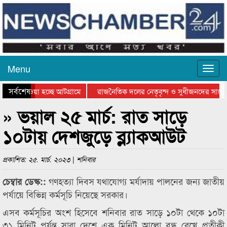
Menu
সর্বশেষ
িয়ে যাওয়া হচ্ছে আটগ্রামে
রাজনৈতিক দলের নেতৃবৃন্দ ও সুধীজনদের সাথে
তিযোগিতার পুরস্কার বিতরণ সম্পন্ন
সিলেটে বাংলাদেশ গ্রুপ থিয়েটার ফেডারেশানের ব
» ভয়াল ২৫ মার্চ: রাত সাড়ে
১০টায় দেশজুড়ে ব্ল্যাকআউট
প্রকাশিত: ২৫. মার্চ. ২০২৩ | শনিবার
গণহত্যা দিবস যথাযোগ্য মর্যাদায় পালনের জন্য জাতীয়
চেম্বার ডেস্ক::
পর্যায়ে বিভিন্ন কর্মসূচি নিয়েছে সরকার।
এসব কর্মসূচির অংশ হিসেবে শনিবার রাত সাড়ে ১০টা থেকে ১০টা
৩১ মিনিট পর্যন্ত সারা দেশে এক মিনিট আলো বন্ধ রেখে প্রতীকী