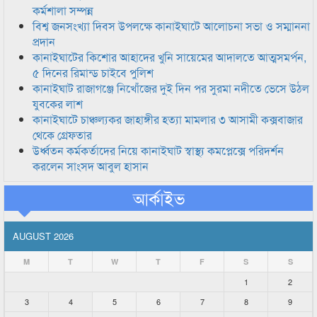
কর্মশালা সম্পন্ন
বিশ্ব জনসংখ্যা দিবস উপলক্ষে কানাইঘাটে আলোচনা সভা ও সম্মাননা
প্রদান
কানাইঘাটের কিশোর আহাদের খুনি সায়েমের আদালতে আত্মসমর্পন,
৫ দিনের রিমান্ড চাইবে পুলিশ
কানাইঘাট রাজাগঞ্জে নিখোঁজের দুই দিন পর সুরমা নদীতে ভেসে উঠল
যুবকের লাশ
কানাইঘাটে চাঞ্চল্যকর জাহাঙ্গীর হত্যা মামলার ৩ আসামী কক্সবাজার
থেকে গ্রেফতার
উর্ধ্বতন কর্মকর্তাদের নিয়ে কানাইঘাট স্বাস্থ্য কমপ্লেক্সে পরিদর্শন
করলেন সাংসদ আবুল হাসান
আর্কাইভ
AUGUST 2026
M
T
W
T
F
S
S
1
2
3
4
5
6
7
8
9