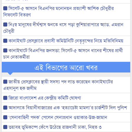
সিলেট-৫ আসনে বিএনপির মনোনয়ন প্রত্যাশী আশিক চৌধুরীর
লিফলেট বিতরণ
নিঃস্ব মানুষের দীর্ঘশ্বাস শুনতে ধসে পড়া কুশিয়ারাপারে অ্যাড. এমরান
চৌধুরী
কানাইঘাট প্রেসক্লাবে প্রবাসী কমিউনিটি নেতৃবৃন্দের নিয়ে মতিবিনিময়
কানাইঘাটে বিএনপির জনসভা: সিলেট-৫ আসনে ধানের শীষের প্রার্থী
চান নেতাকর্মীরা
এই বিভাগের আরো খবর
জাতীয় প্রেসক্লাবের স্থায়ী সদস্য পদ লাভ করেছেন কানাইঘাটের
এহসানুল হক জসীম
জিরো বাংলাদেশ এর কেন্দ্রীয় কমিটি ঘোষণা
আদালতে বিয়ানীবাজারের এক ‘হত্যাচেষ্টা মামলা’র চার্জশীট দিল পুলিশ
‘সেনাবাহিনী পদক’ পেলেন সেনাপ্রধান ওয়াকার-উজ-জামান
ভয়াবহ ভূমিকম্পে কেঁপে উঠেছে রাজধানী ঢাকা, নিহত ৩