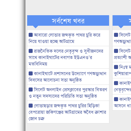
সর্বশেষ খবর
আবারো লোভার জব্দকৃত পাথর চুরি করে
সিলেট
নিয়ে যাওয়া হচ্ছে আটগ্রামে
গণঅভ্যুত
রাজনৈতিক দলের নেতৃবৃন্দ ও সুধীজনদের
সিলেট
সাথে কানাইঘাটের নবাগত ইউএনও’র
প্রত্যাশ
মতবিনিময়
নিঃস্ব 
কানাইঘাটে প্রশাসনের উদ্যোগে গণঅভ্যুত্থান
কুশিয়ারাপ
দিবসের আলোচনা সভা অনুষ্ঠিত
কানাইঘা
সিলেট অনলাইন প্রেসক্লাবের পুরস্কার বিতরণ
নেতৃবৃন্দ
ও নতুন সদস্যদের পরিচিতি সভা অনুষ্ঠিত
কানাই
লোভাছড়ার জব্দকৃত পাথর চুরির হিড়িক!
আসনে ধানে
বেপরোয়া জকিগঞ্জের আটগ্রামের অবৈধ ক্রাশার
জোন চক্র