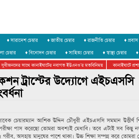
♦ সারাদেশ চেম্বার
♦ জাতীয় চেম্বার
♦ রাজনীতি চেম্বার
♦ প্রবাস 
লা চেম্বার
♦ বিনোদন চেম্বার
♦ সাহিত্য চেম্বার
♦ স্বাস্থ্য চেম্বার
♦
সুধীজনদের সাথে কানাইঘাটের নবাগত ইউএনও’র মতবিনিময়
কানাইঘাটে প্রশাসন
টার ফেডারেশানের বিভাগীয় অভিনয় কর্মশালা সম্পন্ন
েশন ট্রাস্টের উদ্যোগে এইচএসসি
বর্ধনা
েক চেয়ারম্যান আশিক উদ্দিন চৌধুরী এইচএসসি সমমান উত্তীর্ণ শিক্
ক পরীক্ষা পাস করেছো তোমরা অবশ্যই মেধাবি। তবে এটাই সব কিছু নয়
। গরীব, অসহায় মানুষের পাশে থাকা। উচ্চ শিক্ষা সম্পন্ন করে তোমরা 