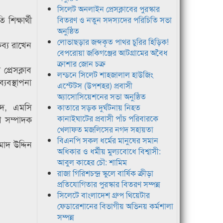
সিলেট অনলাইন প্রেসক্লাবের পুরস্কার
িক্ষার্থী
বিতরণ ও নতুন সদস্যদের পরিচিতি সভা
অনুষ্ঠিত
লোভাছড়ার জব্দকৃত পাথর চুরির হিড়িক!
তব্য রাখেন
বেপরোয়া জকিগঞ্জের আটগ্রামের অবৈধ
ক্রাশার জোন চক্র
্রেসক্লাব
লন্ডনে সিলেট শাহজালাল হাউজিং
যবস্থাপনা
এস্টেটস (উপশহর) প্রবাসী
অ্যাসোসিয়েশনের সভা অনুষ্ঠিত
হমদ, এমসি
কাতারে সড়ক দুর্ঘটনায় নিহত
ণ সম্পাদক
কানাইঘাটের প্রবাসী পাঁচ পরিবারকে
খেলাফত মজলিসের নগদ সহায়তা
বিএনপি সকল ধর্মের মানুষের সমান
াদ উদ্দিন
অধিকার ও ধর্মীয় মুল্যবোধে বিশ্বাসী:
আবুল কাহের চৌ: শামিম
রাজা গিরিশচন্দ্র স্কুলে বার্ষিক ক্রীড়া
প্রতিযোগিতার পুরস্কার বিতরণ সম্পন্ন
সিলেটে বাংলাদেশ গ্রুপ থিয়েটার
ফেডারেশানের বিভাগীয় অভিনয় কর্মশালা
সম্পন্ন