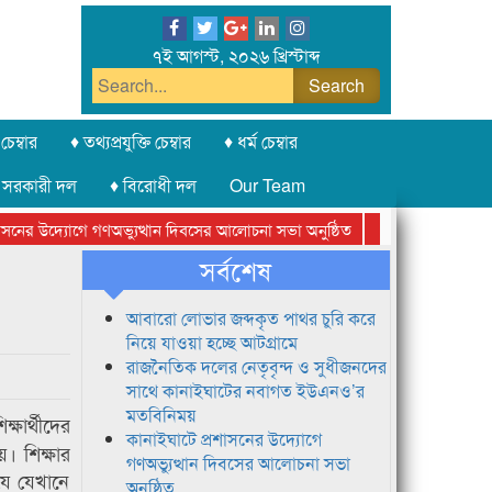
৭ই আগস্ট, ২০২৬ খ্রিস্টাব্দ
চেম্বার
♦ তথ্যপ্রযুক্তি চেম্বার
♦ ধর্ম চেম্বার
 সরকারী দল
♦ বিরোধী দল
Our Team
ের উদ্যোগে গণঅভ্যুত্থান দিবসের আলোচনা সভা অনুষ্ঠিত
সিলেট অনলাইন প্রেসক
সর্বশেষ
আবারো লোভার জব্দকৃত পাথর চুরি করে
নিয়ে যাওয়া হচ্ছে আটগ্রামে
রাজনৈতিক দলের নেতৃবৃন্দ ও সুধীজনদের
সাথে কানাইঘাটের নবাগত ইউএনও’র
মতবিনিময়
ষার্থীদের
কানাইঘাটে প্রশাসনের উদ্যোগে
। শিক্ষার
গণঅভ্যুত্থান দিবসের আলোচনা সভা
যে যেখানে
অনুষ্ঠিত