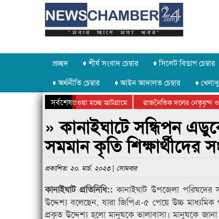
প্রচ্ছদ
♦ শীর্ষ সংবাদ চেম্বার
♦ সিলেট বিভাগ চেম্বার
♦ অর্থনীতি চেম্বার
♦ আইন আদালত চেম্বার
♦ খেলাধু
সর্বশেষ
 পাথর চুরি করে নিয়ে যাওয়া হচ্ছে আটগ্রামে
রাজনৈতিক দলের নেতৃবৃন্দ ও 
 বার্ষিক ক্রীড়া প্রতিযোগিতার পুরস্কার বিতরণ সম্পন্ন
সিলেটে বাংলাদেশ গ্রুপ থিয়ে
» কানাইঘাটে সন্ধিপন এডুক
সমমান কৃতি শিক্ষার্থীদের সং
প্রকাশিত: ২০. মার্চ. ২০২৩ | সোমবার
কানাইঘাট উপজেলা পরিষদের সাব
কানাইঘাট প্রতিনিধি::
উদ্দেশ্য বলেছেন, যারা জিপিএ-৫ পেয়ে উচ্চ মাধ্যমি
প্রকৃত উদ্দেশ্য হলো মানুষকে ভালাবাসা। মানুষকে জানা