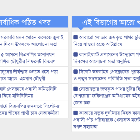
সর্বাধিক পঠিত খবর
এই বিভাগের আরো 
 সরকারি মদন মোহন কলেজে জুলাই
আবারো লোভার জব্দকৃত পাথর চুর
্থান দিবস উপলক্ষে আলোচনা সভা
নিয়ে যাওয়া হচ্ছে আটগ্রামে
-৫ আসনে বিএনপির মনোনয়ন
কানাইঘাটে প্রশাসনের উদ্যোগে গণঅ
ী আশিক চৌধুরীর লিফলেট বিতরণ
দিবসের আলোচনা সভা অনুষ্ঠিত
মানুষের দীর্ঘশ্বাস শুনতে ধসে পড়া
সিলেট অনলাইন প্রেসক্লাবের পুরস্
ারে অ্যাড. এমরান চৌধুরী
ও নতুন সদস্যদের পরিচিতি সভা অনুষ
ট প্রেসক্লাবে প্রবাসী কমিউনিটি
লোভাছড়ার জব্দকৃত পাথর চুরির হ
ের নিয়ে মতিবিনিময়
বেপরোয়া জকিগঞ্জের আটগ্রামের অবৈধ
জোন চক্র
ঘাটে বিএনপির জনসভা: সিলেট-৫
র শীষের প্রার্থী চান নেতাকর্মীরা
কাতারে সড়ক দুর্ঘটনায় নিহত কা
প্রবাসী পাঁচ পরিবারকে খেলাফত মজ
নগদ সহায়তা