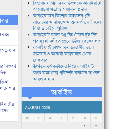
বিশ্ব জনসংখ্যা দিবস উপলক্ষে কানাইঘাটে
আলোচনা সভা ও সম্মাননা প্রদান
কানাইঘাটের কিশোর আহাদের খুনি
খবর
সায়েমের আদালতে আত্মসমর্পন, ৫ দিনের
রিমান্ড চাইবে পুলিশ
ি করে
কানাইঘাট রাজাগঞ্জে নিখোঁজের দুই দিন
পর সুরমা নদীতে ভেসে উঠল যুবকের লাশ
কানাইঘাটে চাঞ্চল্যকর জাহাঙ্গীর হত্যা
ভ্যুত্থান
মামলার ৩ আসামী কক্সবাজার থেকে
গ্রেফতার
কার বিতরণ
উর্ধ্বতন কর্মকর্তাদের নিয়ে কানাইঘাট
্ঠিত
স্বাস্থ্য কমপ্লেক্সে পরিদর্শন করলেন সাংসদ
আবুল হাসান
িড়িক!
 ক্রাশার
আর্কাইভ
নাইঘাটের
AUGUST 2026
লিসের
M
T
W
T
F
S
S
1
2