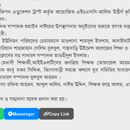
।
পন এডুকেশন ট্রাস্ট কর্তৃক আয়োজিত এইচএসসি-আলিম উত্তীর্ণ কৃতি শ
লেন।
ক সম্পাদক শুয়াইব নাঈমের উপস্থাপনায় অনুষ্টানের শুরুতে স্বাগত বক্
ুরী।
্জ ইউনিয়ন পরিষদের চেয়ারম্যান মাওলানা শামসুল ইসলাম, কানাইঘাট প
িয়ান শাহজাহান সেলিম বুলবুল, গাছবাড়ি উইমেন্স কলেজের শিক্ষা ও ব্
্লাবের সহ সাধারণ সম্পাদক তাওহীদুল ইসলাম।
বেক মেধাবী শিক্ষার্থী,আইইএলটিসের জনপ্রিয় শিক্ষক তোফায়েল আ
লেখক আবু বকর সিদ্দিক, ঝিংগাবাড়ী সমাজ কল্যাণ যুব সমিতির সাধার
 সাধারণ সম্পাদক বুলবুল আহমদ ।
স্য রফিক আহমদ, আব্দুল কাদির, নাঈম উদ্দিন, শিক্ষক রুহে আলম, এম
নদ ও সম্মাননা স্মারক প্রদান করা হয়।
Messenger
Copy Link