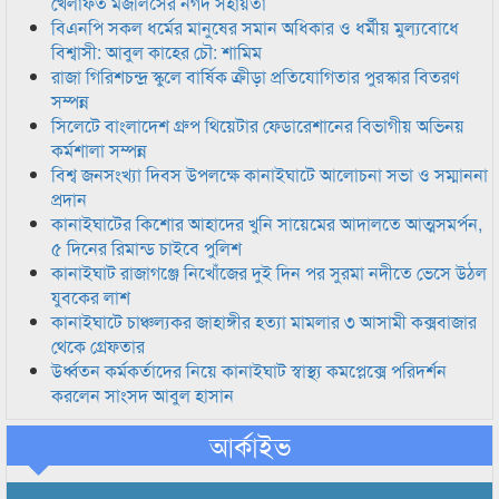
খেলাফত মজলিসের নগদ সহায়তা
বিএনপি সকল ধর্মের মানুষের সমান অধিকার ও ধর্মীয় মুল্যবোধে
বিশ্বাসী: আবুল কাহের চৌ: শামিম
রাজা গিরিশচন্দ্র স্কুলে বার্ষিক ক্রীড়া প্রতিযোগিতার পুরস্কার বিতরণ
সম্পন্ন
সিলেটে বাংলাদেশ গ্রুপ থিয়েটার ফেডারেশানের বিভাগীয় অভিনয়
কর্মশালা সম্পন্ন
বিশ্ব জনসংখ্যা দিবস উপলক্ষে কানাইঘাটে আলোচনা সভা ও সম্মাননা
প্রদান
কানাইঘাটের কিশোর আহাদের খুনি সায়েমের আদালতে আত্মসমর্পন,
৫ দিনের রিমান্ড চাইবে পুলিশ
কানাইঘাট রাজাগঞ্জে নিখোঁজের দুই দিন পর সুরমা নদীতে ভেসে উঠল
যুবকের লাশ
কানাইঘাটে চাঞ্চল্যকর জাহাঙ্গীর হত্যা মামলার ৩ আসামী কক্সবাজার
থেকে গ্রেফতার
উর্ধ্বতন কর্মকর্তাদের নিয়ে কানাইঘাট স্বাস্থ্য কমপ্লেক্সে পরিদর্শন
করলেন সাংসদ আবুল হাসান
আর্কাইভ