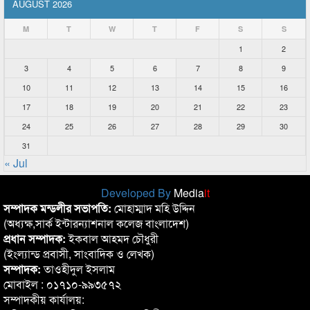
AUGUST 2026
M
T
W
T
F
S
S
1
2
3
4
5
6
7
8
9
10
11
12
13
14
15
16
17
18
19
20
21
22
23
24
25
26
27
28
29
30
31
« Jul
Developed By
Media
it
সম্পাদক মন্ডলীর সভাপতি:
মোহাম্মাদ মহি উদ্দিন
(অধ্যক্ষ,সার্ক ইন্টারন্যাশনাল কলেজ বাংলাদেশ)
প্রধান সম্পাদক:
ইকবাল আহমদ চৌধুরী
(ইংল্যান্ড প্রবাসী, সাংবাদিক ও লেখক)
সম্পাদক:
তাওহীদুল ইসলাম
মোবাইল : ০১৭১০-৯৯৩৫৭২
সম্পাদকীয় কার্যালয়: