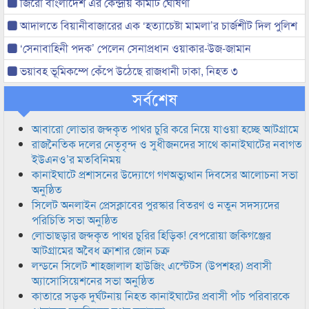
জিরো বাংলাদেশ এর কেন্দ্রীয় কমিটি ঘোষণা
আদালতে বিয়ানীবাজারের এক ‘হত্যাচেষ্টা মামলা’র চার্জশীট দিল পুলিশ
‘সেনাবাহিনী পদক’ পেলেন সেনাপ্রধান ওয়াকার-উজ-জামান
ভয়াবহ ভূমিকম্পে কেঁপে উঠেছে রাজধানী ঢাকা, নিহত ৩
সর্বশেষ
আবারো লোভার জব্দকৃত পাথর চুরি করে নিয়ে যাওয়া হচ্ছে আটগ্রামে
রাজনৈতিক দলের নেতৃবৃন্দ ও সুধীজনদের সাথে কানাইঘাটের নবাগত
ইউএনও’র মতবিনিময়
কানাইঘাটে প্রশাসনের উদ্যোগে গণঅভ্যুত্থান দিবসের আলোচনা সভা
অনুষ্ঠিত
সিলেট অনলাইন প্রেসক্লাবের পুরস্কার বিতরণ ও নতুন সদস্যদের
পরিচিতি সভা অনুষ্ঠিত
লোভাছড়ার জব্দকৃত পাথর চুরির হিড়িক! বেপরোয়া জকিগঞ্জের
আটগ্রামের অবৈধ ক্রাশার জোন চক্র
লন্ডনে সিলেট শাহজালাল হাউজিং এস্টেটস (উপশহর) প্রবাসী
অ্যাসোসিয়েশনের সভা অনুষ্ঠিত
কাতারে সড়ক দুর্ঘটনায় নিহত কানাইঘাটের প্রবাসী পাঁচ পরিবারকে