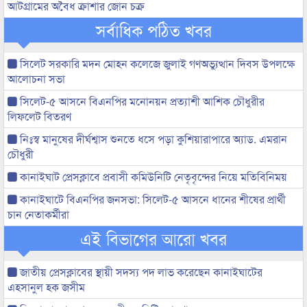
আটগ্রামের অবৈধ ক্রাশার জোন চক্র
সর্বাধিক পঠিত খবর
সিলেট সরকারি মদন মোহন কলেজে জুলাই গণঅভ্যুত্থান দিবস উপলক্ষে
আলোচনা সভা
সিলেট-৫ আসনে বিএনপির মনোনয়ন প্রত্যাশী আশিক চৌধুরীর
লিফলেট বিতরণ
নিঃস্ব মানুষের দীর্ঘশ্বাস শুনতে ধসে পড়া কুশিয়ারাপারে অ্যাড. এমরান
চৌধুরী
কানাইঘাট প্রেসক্লাবে প্রবাসী কমিউনিটি নেতৃবৃন্দের নিয়ে মতিবিনিময়
কানাইঘাটে বিএনপির জনসভা: সিলেট-৫ আসনে ধানের শীষের প্রার্থী
চান নেতাকর্মীরা
এই বিভাগের আরো খবর
জাতীয় প্রেসক্লাবের স্থায়ী সদস্য পদ লাভ করেছেন কানাইঘাটের
এহসানুল হক জসীম