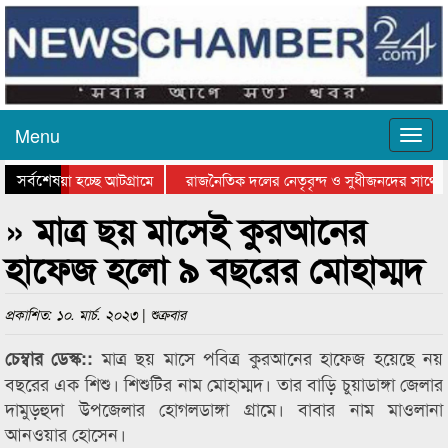
Menu
সর্বশেষ
য়ে যাওয়া হচ্ছে আটগ্রামে
রাজনৈতিক দলের নেতৃবৃন্দ ও সুধীজনদের সাথে 
িযোগিতার পুরস্কার বিতরণ সম্পন্ন
সিলেটে বাংলাদেশ গ্রুপ থিয়েটার ফেডারেশানের বি
» মাত্র ছয় মাসেই কুরআনের
হাফেজ হলো ৯ বছরের মোহাম্মদ
প্রকাশিত: ১০. মার্চ. ২০২৩ | শুক্রবার
মাত্র ছয় মাসে পবিত্র কুরআনের হাফেজ হয়েছে নয়
চেম্বার ডেস্ক::
বছরের এক শিশু। শিশুটির নাম মোহাম্মদ। তার বাড়ি চুয়াডাঙ্গা জেলার
দামুড়হুদা উপজেলার হোগলডাঙ্গা গ্রামে। বাবার নাম মাওলানা
আনওয়ার হোসেন।